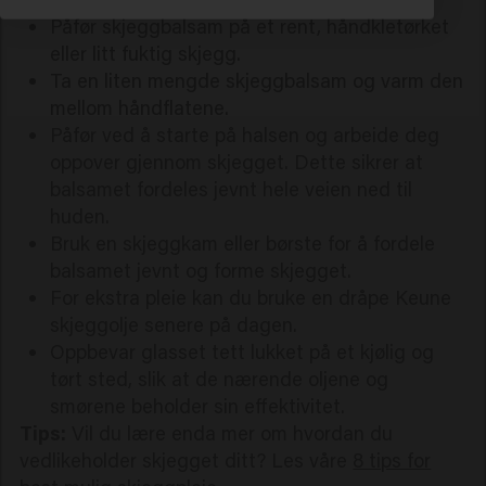
Påfør skjeggbalsam på et rent, håndkletørket
eller litt fuktig skjegg.
Ta en liten mengde skjeggbalsam og varm den
mellom håndflatene.
Påfør ved å starte på halsen og arbeide deg
oppover gjennom skjegget. Dette sikrer at
balsamet fordeles jevnt hele veien ned til
huden.
Bruk en skjeggkam eller børste for å fordele
balsamet jevnt og forme skjegget.
For ekstra pleie kan du bruke en dråpe Keune
skjeggolje senere på dagen.
Oppbevar glasset tett lukket på et kjølig og
tørt sted, slik at de nærende oljene og
smørene beholder sin effektivitet.
Tips:
Vil du lære enda mer om hvordan du
vedlikeholder skjegget ditt? Les våre
8 tips for