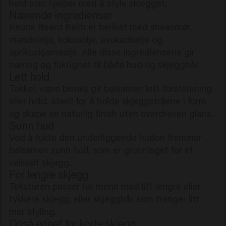
hold som hjelper med å style skjegget.
Nærende ingredienser
Keune Beard Balm er beriket med sheasmør,
mandelolje, kokosolje, avokadoolje og
aprikoskjerneolje. Alle disse ingrediensene gir
næring og fuktighet til både hud og skjegghår.
Lett hold
Takket være bivoks gir balsamen lett forsterkning
eller hold. Ideell for å holde skjeggstråene i form
og skape en naturlig finish uten overdreven glans.
Sunn hud
Ved å fukte den underliggende huden fremmer
balsamen sunn hud, som er grunnlaget for et
velstelt skjegg.
For lengre skjegg
Teksturen passer for menn med litt lengre eller
tykkere skjegg, eller skjegghår som trenger litt
mer styling.
Også egnet for korte skjegg