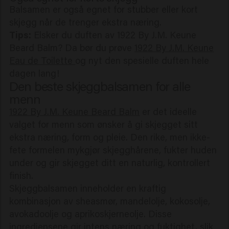
Balsamen er også egnet for stubber eller kort
skjegg når de trenger ekstra næring.
Tips:
Elsker du duften av 1922 By J.M. Keune
Beard Balm? Da bør du prøve
1922 By J.M. Keune
Eau de Toilette
og nyt den spesielle duften hele
dagen lang!
Den beste skjeggbalsamen for alle
menn
1922 By J.M. Keune Beard Balm
er det ideelle
valget for menn som ønsker å gi skjegget sitt
ekstra næring, form og pleie. Den rike, men ikke-
fete formelen mykgjør skjegghårene, fukter huden
under og gir skjegget ditt en naturlig, kontrollert
finish.
Skjeggbalsamen inneholder en kraftig
kombinasjon av sheasmør, mandelolje, kokosolje,
avokadoolje og aprikoskjerneolje. Disse
ingrediensene gir intens næring og fuktighet, slik