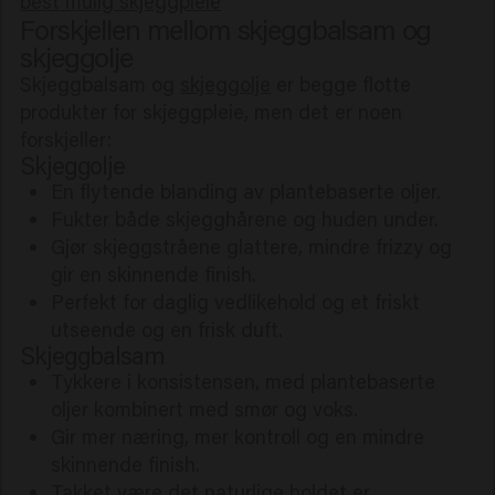
best mulig skjeggpleie
Forskjellen mellom skjeggbalsam og
skjeggolje
Skjeggbalsam og
skjeggolje
er begge flotte
produkter for skjeggpleie, men det er noen
forskjeller:
Skjeggolje
En flytende blanding av plantebaserte oljer.
Fukter både skjegghårene og huden under.
Gjør skjeggstråene glattere, mindre frizzy og
gir en skinnende finish.
Perfekt for daglig vedlikehold og et friskt
utseende og en frisk duft.
Skjeggbalsam
Tykkere i konsistensen, med plantebaserte
oljer kombinert med smør og voks.
Gir mer næring, mer kontroll og en mindre
skinnende finish.
Takket være det naturlige holdet er