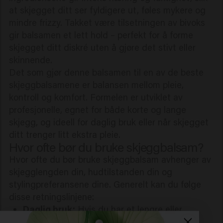
at skjegget ditt ser fyldigere ut, føles mykere og
mindre frizzy. Takket være tilsetningen av bivoks
gir balsamen et lett hold – perfekt for å forme
skjegget ditt diskré uten å gjøre det stivt eller
skinnende.
Det som gjør denne balsamen til en av de beste
skjeggbalsamene er balansen mellom pleie,
kontroll og komfort. Formelen er utviklet av
profesjonelle, egnet for både korte og lange
skjegg, og ideell for daglig bruk eller når skjegget
ditt trenger litt ekstra pleie.
Hvor ofte bør du bruke skjeggbalsam?
Hvor ofte du bør bruke skjeggbalsam avhenger av
skjegglengden din, hudtilstanden din og
stylingpreferansene dine. Generelt kan du følge
disse retningslinjene:
Daglig bruk:
Hvis du har et lengre eller
tykkere skjegg, eller skjegghår som er