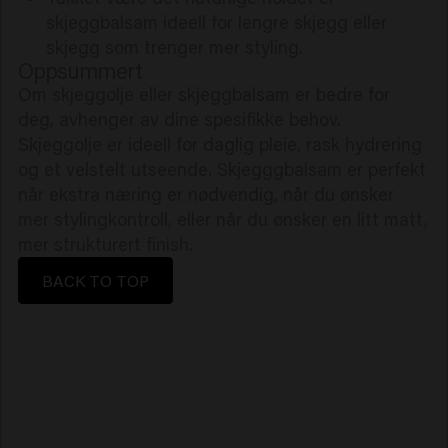
skjeggbalsam ideell for lengre skjegg eller
skjegg som trenger mer styling.
Oppsummert
Om skjeggolje eller skjeggbalsam er bedre for
deg, avhenger av dine spesifikke behov.
Skjeggolje er ideell for daglig pleie, rask hydrering
og et velstelt utseende. Skjegggbalsam er perfekt
når ekstra næring er nødvendig, når du ønsker
mer stylingkontroll, eller når du ønsker en litt matt,
mer strukturert finish.
BACK TO TOP