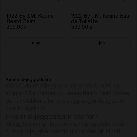
1922 By J.M. Keune
1922 By J.M. Keune Eau
Beard Balm
de Toilette
399.00kr
599.00kr
Kjøp
Kjøp
Keune skjeggbalsam
Ønsker du et skjegg som ser velstelt, sunt og
stilig ut? Da trenger du Keune Beard Balm. Enten
du har stubber eller helskjegg, utgjør riktig pleie
hele forskjellen!
Hva er skjeggbalsam bra for?
Skjeggbalsam gir intensiv næring og pleier både
hud og skjegghår, samtidig som den gir et lett