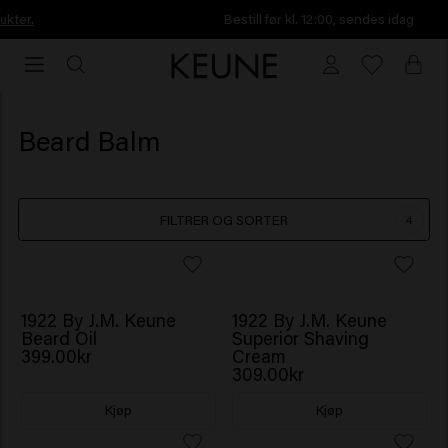
Bestill før kl. 12:00, sendes idag
Bestill
før
kl.
12:00,
Beard Balm
sendes
idag
FILTRER OG SORTER
4
1922 By J.M. Keune
1922 By J.M. Keune
Beard Oil
Superior Shaving
399.00kr
Cream
309.00kr
Kjøp
Kjøp