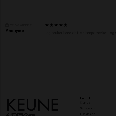
Verified Customer
Anonyme
HÅRPLEIE
Sjampo
Sølvsjampo
Flassjampo