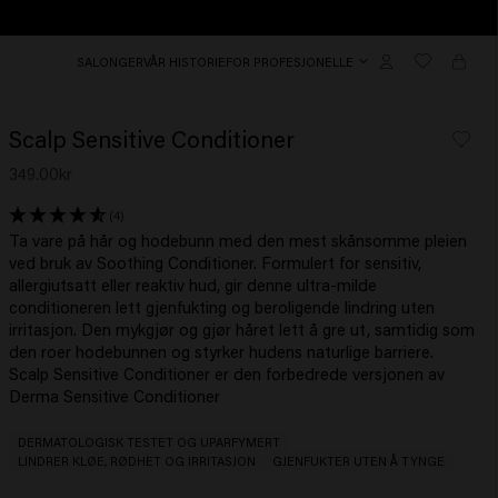
SALONGER
VÅR HISTORIE
FOR PROFESJONELLE
Scalp Sensitive Conditioner
349.00kr
(4)
Ta vare på hår og hodebunn med den mest skånsomme pleien
ved bruk av Soothing Conditioner. Formulert for sensitiv,
allergiutsatt eller reaktiv hud, gir denne ultra-milde
conditioneren lett gjenfukting og beroligende lindring uten
irritasjon. Den mykgjør og gjør håret lett å gre ut, samtidig som
den roer hodebunnen og styrker hudens naturlige barriere.
Scalp Sensitive Conditioner
er den forbedrede versjonen av
Derma Sensitive Conditioner
DERMATOLOGISK TESTET OG UPARFYMERT
LINDRER KLØE, RØDHET OG IRRITASJON
GJENFUKTER UTEN Å TYNGE