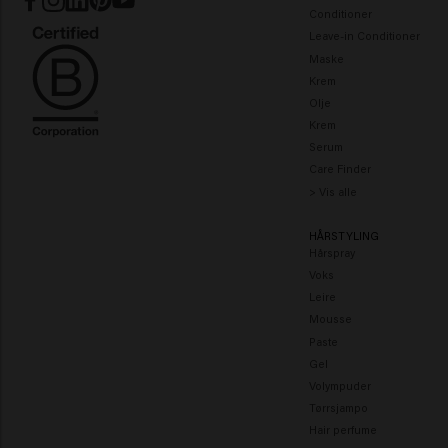
Conditioner
Leave-in Conditioner
Maske
Krem
Olje
Krem
Serum
Care Finder
> Vis alle
HÅRSTYLING
Hårspray
Voks
Leire
Mousse
Paste
Gel
Volympuder
Tørrsjampo
Hair perfume