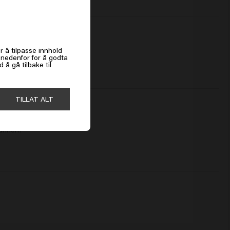
es
r å tilpasse innhold
k nedenfor for å godta
å gå tilbake til
TILLAT ALT
bunnen!