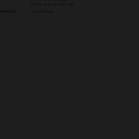
Få mer ut av salongen din
ORMASJON
Bedriftsstøtte