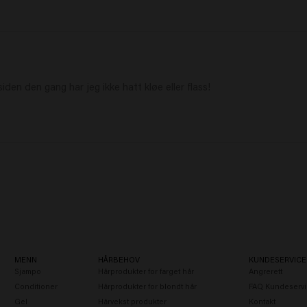
MENN
HÅRBEHOV
KUNDESERVICE
Sjampo
Hårprodukter for farget hår
Angrerett
Conditioner
Hårprodukter for blondt hår
FAQ Kundeservi
Gel
Hårvekst produkter
Kontakt