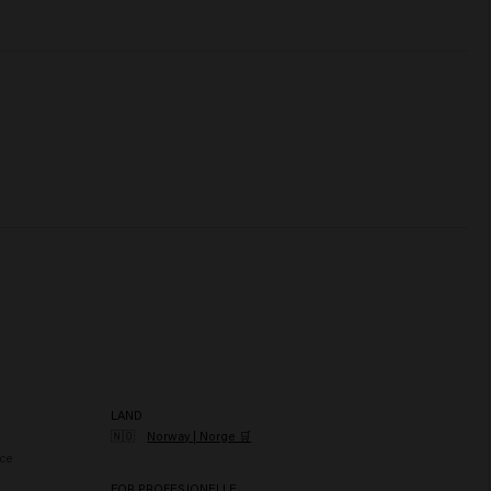
LAND
🇳🇴
Norway | Norge 🛒
ce
FOR PROFESJONELLE