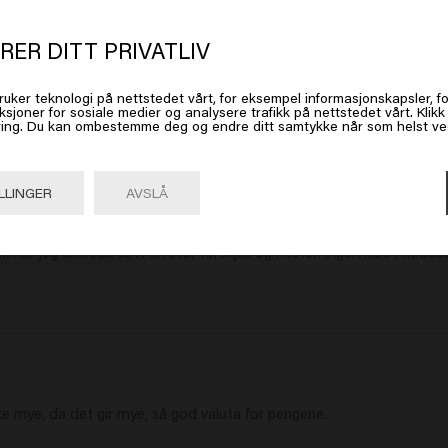
t ser ut som om du er i
United Stat
 America
RER DITT PRIVATLIV
ruker teknologi på nettstedet vårt, for eksempel informasjonskapsler, fo
 på Gå eller velg plasseringen din nedenfor
ksjoner for sosiale medier og analysere trafikk på nettstedet vårt. Klik
ing. Du kan ombestemme deg og endre ditt samtykke når som helst ved 
Gå

United States of America 🛒
LLINGER
AVSLÅ
k har jeg allerede sett en stor forskjell og nesten ingen kløe i hode
ke mye, da det gir mye, så god valuta for pengene.