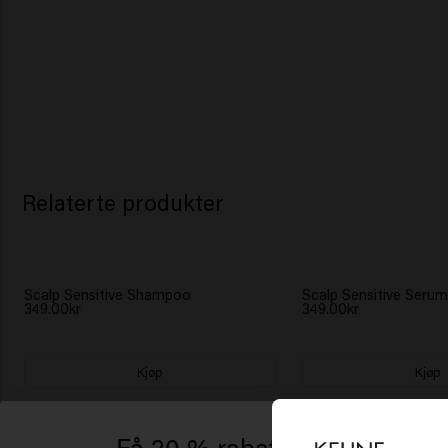
Relaterte produkter
Scalp Sensitive Shampoo
Scalp Sensitive Seru
349.00kr
349.00kr
Kjøp
Kjøp
New content loaded
4.8
Based on 4 reviews
Få 20 % rabatt