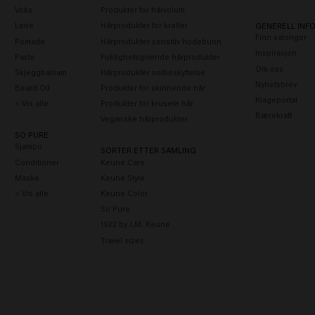
Voks
Produkter for hårvolum
Leire
Hårprodukter for krøller
GENERELL INF
Finn salonger
Pomade
Hårprodukter sensitiv hodebunn
Inspirasjon
Paste
Fuktighetsgivende hårprodukter
Om oss
Skjeggbalsam
Hårprodukter solbeskyttelse
Nyhetsbrev
Beard Oil
Produkter for skinnende hår
Klageportal
> Vis alle
Produkter for krusete hår
Bærekraft
Veganske hårprodukter
SO PURE
Sjampo
SORTER ETTER SAMLING
Conditioner
Keune Care
Maske
Keune Style
> Vis alle
Keune Color
So Pure
1922 by J.M. Keune
Travel sizes