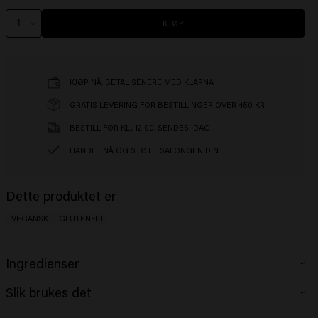
KJØP
KJØP NÅ, BETAL SENERE MED KLARNA
GRATIS LEVERING FOR BESTILLINGER OVER 450 KR
BESTILL FØR KL. 12:00, SENDES IDAG
HANDLE NÅ OG STØTT SALONGEN DIN
Dette produktet er
VEGANSK
GLUTENFRI
Ingredienser
Aqua (Water), Cetearyl Alcohol, Glycerin, Isopropyl Myristate,
Slik brukes det
Stearamidopropyl Dimethylamine, Cetrimonium Chloride, Behentrimonium
Chloride, Citric Acid, Trideceth-9, Panthenol, Inulin, Sodium Benzoate,
Påfør i nyvasket hår, la virke i 1–3 minutter, og skyll grundig.