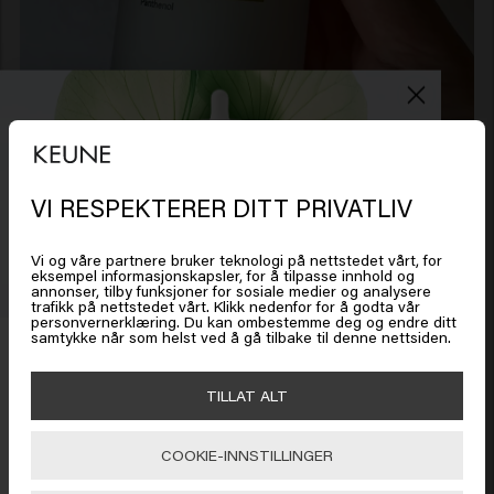
VI RESPEKTERER DITT PRIVATLIV
Det ser ut som om du er i
United
States of America
Vi og våre partnere bruker teknologi på nettstedet vårt, for
eksempel informasjonskapsler, for å tilpasse innhold og
annonser, tilby funksjoner for sosiale medier og analysere
trafikk på nettstedet vårt. Klikk nedenfor for å godta vår
Klikk på Gå eller velg plasseringen din nedenfor
personvernerklæring. Du kan ombestemme deg og endre ditt
samtykke når som helst ved å gå tilbake til denne nettsiden.
Få 20 % rabatt
Meld deg på nyhetsbrevet og få rabatt når du handler for
🇺🇸
United States of America 🛒
TILLAT ALT
450 kr eller mer. Enjoy!
COOKIE-INNSTILLINGER
Gå