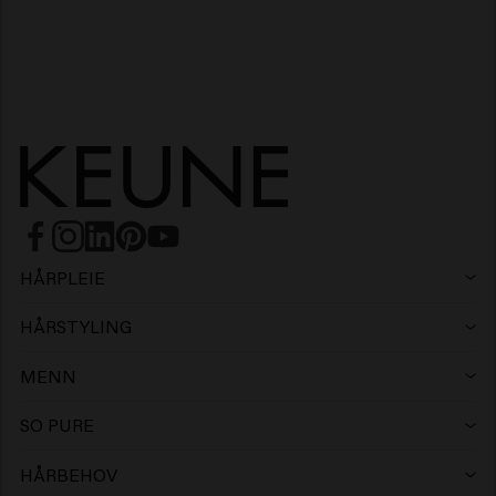
HÅRPLEIE
Sjampo
HÅRSTYLING
Hårspray
Sølvsjampo
MENN
Sjampo
Voks
Flassjampo
SO PURE
Sjampo
Conditioner
Leire
Conditioner
HÅRBEHOV