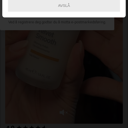
AVSLÅ
ABONNER NÅ
Ved å registrere deg godtar du å motta e-postmarkedsføring.
New content loaded
4.9