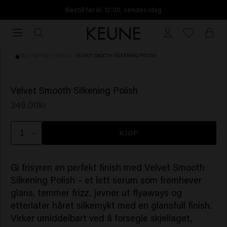
Bestill før kl. 12:00, sendes idag
Bestill
før
kl.
HOME
/
HÅRPLEIE
/
CREAM
/
VELVET SMOOTH SILKENING POLISH
12:00,
sendes
(7)
idag
Velvet Smooth Silkening Polish
349.00kr
KJØP
Gi frisyren en perfekt finish med Velvet Smooth
Silkening Polish – et lett serum som fremhever
glans, temmer frizz, jevner ut flyaways og
etterlater håret silkemykt med en glansfull finish.
Virker umiddelbart ved å forsegle skjellaget,