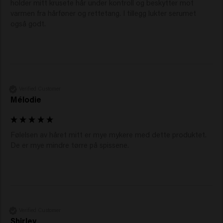
holder mitt krusete hår under kontroll og beskytter mot 
varmen fra hårføner og rettetang. I tillegg lukter serumet 
også godt.
Verified Customer
Mélodie
Følelsen av håret mitt er mye mykere med dette produktet. 
De er mye mindre tørre på spissene. 
Verified Customer
Shirley