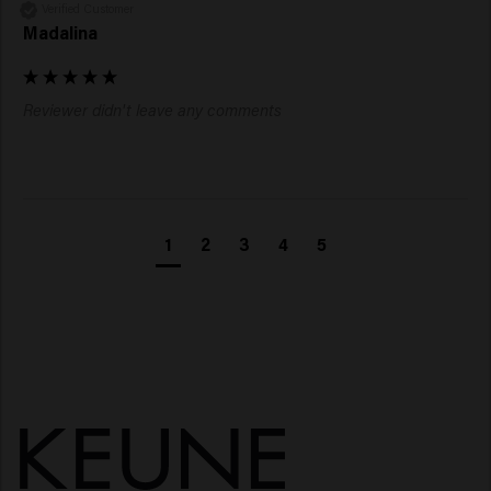
Verified Customer
Madalina
Reviewer didn't leave any comments
1
2
3
4
5