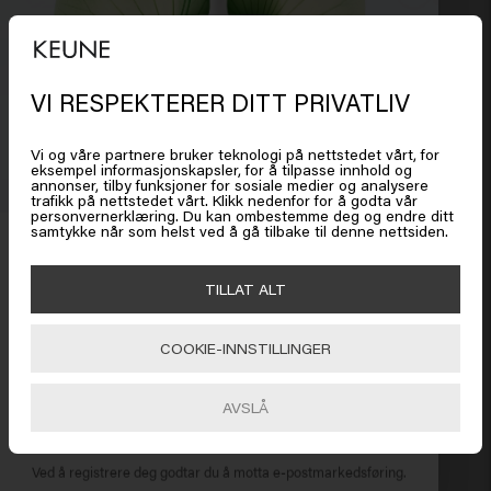
peptider for å støtte sunnere, fyldigere og sterkere hår
fra røttene.
Hvor ofte bør jeg bruke
VI RESPEKTERER DITT PRIVATLIV
hårvekstserumet?
Det ser ut som om du er i
United
Verified Customer
States of America
For optimale resultater, påfør Long & Strong Super
Sophie
Vi og våre partnere bruker teknologi på nettstedet vårt, for
Serum daglig til en ren hodebunn. Masser serumet
eksempel informasjonskapsler, for å tilpasse innhold og
annonser, tilby funksjoner for sosiale medier og analysere
forsiktig inn slik at de aktive ingrediensene kan nå
trafikk på nettstedet vårt. Klikk nedenfor for å godta vår
Klikk på Gå eller velg plasseringen din nedenfor
personvernerklæring. Du kan ombestemme deg og endre ditt
hårsekkene og effektivt stimulere hårveksten.
Flott produkt, lukter veldig godt og lett å påføre 
samtykke når som helst ved å gå tilbake til denne nettsiden.
Få 20 % rabatt
Meld deg på nyhetsbrevet og få rabatt når du handler for
🇺🇸
United States of America 🛒
TILLAT ALT
450 kr eller mer. Enjoy!
COOKIE-INNSTILLINGER
Gå
Verified Customer
Anonym
AVSLÅ
ABONNER NÅ
God lukt, men om det virkelig gjør noe er tvilsomt. Ikke 
Ved å registrere deg godtar du å motta e-postmarkedsføring.
merkbar, uansett.