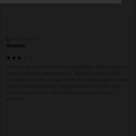
Verified Customer
Anonym
På grunn av den relativt korte søknadstiden, klarer jeg ikke å 
oppnå en høyere evalueringsrate. Jeg kan fortelle at håret 
mitt føles «fastere». I begynnelsen av å bruke serumet hadde 
jeg en ubehagelig alvorlig kløe på baksiden av hodet, som 
bare avtok etter å ha vasket håret igjen med et annet 
produkt.