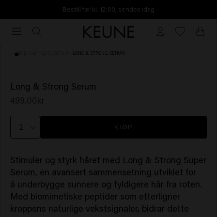
Bestill før kl. 12:00, sendes idag
Bestill
før
kl.
HOME
/
HÅRPLEIE
/
SERUM
/
LONG & STRONG SERUM
12:00,
sendes
(23)
BESTSELLER
idag
Long & Strong Serum
499.00kr
KJØP
Stimuler og styrk håret med Long & Strong Super
Serum, en avansert sammensetning utviklet for
å underbygge sunnere og fyldigere hår fra roten.
Med biomimetiske peptider som etterligner
kroppens naturlige vekstsignaler, bidrar dette