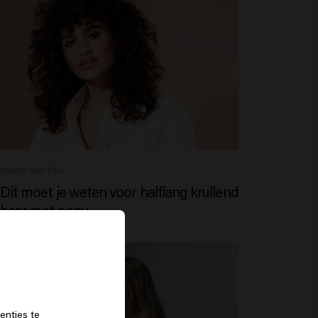
Healthy Hair Tips
Dit moet je weten voor halflang krullend
haar met pony
f
enties te