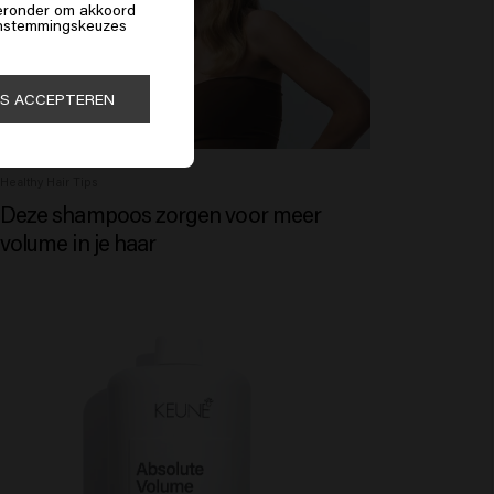
hieronder om akkoord
 instemmingskeuzes
ES ACCEPTEREN
Healthy Hair Tips
Deze shampoos zorgen voor meer
volume in je haar