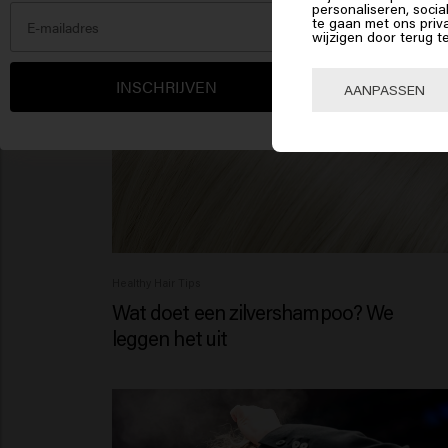
Klik 
personaliseren, socia
te gaan met ons priv
wijzigen door terug t
🇺
INSCHRIJVEN
AANPASSEN
Healthy Hair Tips
Wat doet een zilvershampoo? We
leggen het uit