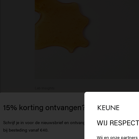
Lab Insights
Haaringrediënten in Keune Care & Style
15% korting ontvangen?
producten: wat zit erin en wat doen ze
Het
écht?
Am
WIJ RESPECT
Schrijf je in voor de nieuwsbrief en ontvang
korting
bij besteding vanaf €40.
Wij en onze partners 