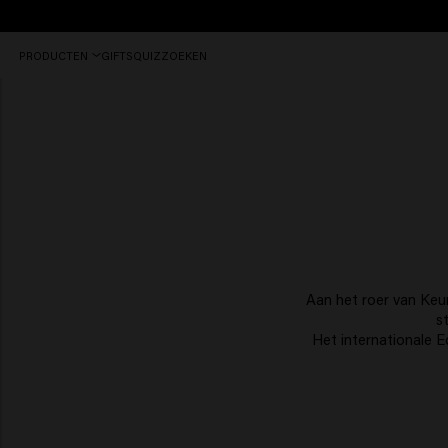
Vóór
PRODUCTEN
GIFTS
QUIZ
ZOEKEN
16:30
besteld,
vandaag
nog
verzonden.
Aan het roer van Keu
s
Het internationale Ed