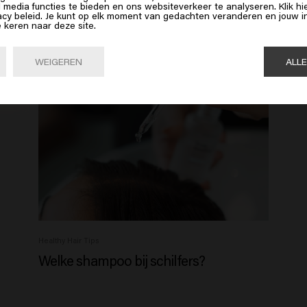
op Bevestig of kies hieronder je locatie
Welke shampoo geeft echt volume?
l media functies te bieden en ons websiteverkeer te analyseren. Klik 
acy beleid. Je kunt op elk moment van gedachten veranderen en jouw
e keren naar deze site.
Bevestig

United States of America 🛒
WEIGEREN
ALL
Healthy Hair Tips
Welke shampoo bij schilfers?