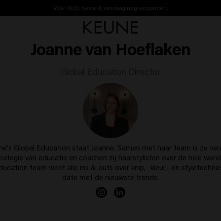
Vóór 16:30 besteld, vandaag nog verzonden.
Gratis verzending vanaf €40
Joanne van Hoeflaken
Global Education Director
ne's Global Education staat Joanne. Samen met haar team is ze ver
trategie van educatie en coachen zij haarstylisten over de hele werel
ucation team weet alle ins & outs over knip,- kleur,- en styletechnie
date met de nieuwste trends.