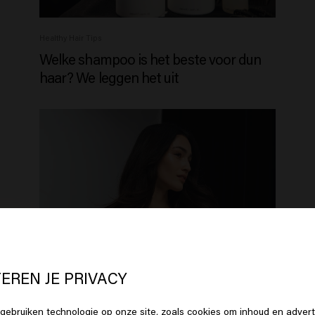
Healthy Hair Tips
Welke shampoo is het beste voor dun
haar? We leggen het uit
 lijkt erop dat je in
United States o
erica
bent
EREN JE PRIVACY
Healthy Hair Tips
gebruiken technologie op onze site, zoals cookies om inhoud en advert