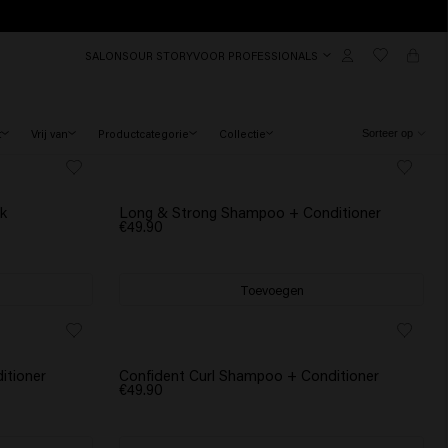
SALONS
OUR STORY
VOOR PROFESSIONALS
t
Vrij van
Productcategorie
Collectie
SCRUNCHIE CADEAU
sk
Long & Strong Shampoo + Conditioner
€49.90
Toevoegen
SCRUNCHIE CADEAU
itioner
Confident Curl Shampoo + Conditioner
€49.90