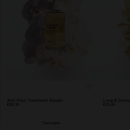
SCRUNCHIE CADEAU
BESTSELLER
Anti-Frizz Treatment Bundel
Long & Stron
€95.35
€25.45
Toevoegen