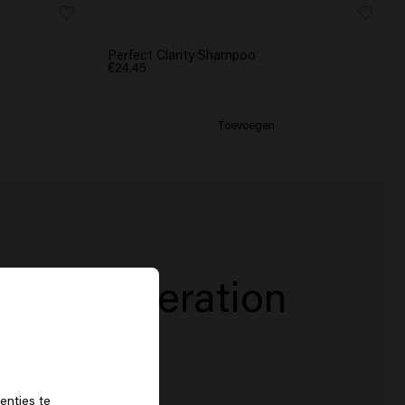
Perfect Clarity Shampoo
€24.45
Toevoegen
Next Generation
f
voor direct resultaat
ER
enties te