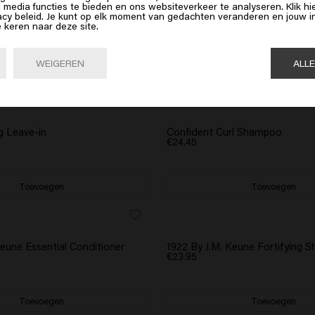
op Bevestig of kies hieronder je locatie
l media functies te bieden en ons websiteverkeer te analyseren. Klik 
acy beleid. Je kunt op elk moment van gedachten veranderen en jouw
e keren naar deze site.
Bevestig

United States of America 🛒
WEIGEREN
ALL
g Leave-in
Confident Curl Shampoo
€24.45
Toevoegen
Toevoegen
Keune Essential Conditioner
1922 By J.M. Keune Fortifying
€23.95
Toevoegen
Toevoegen