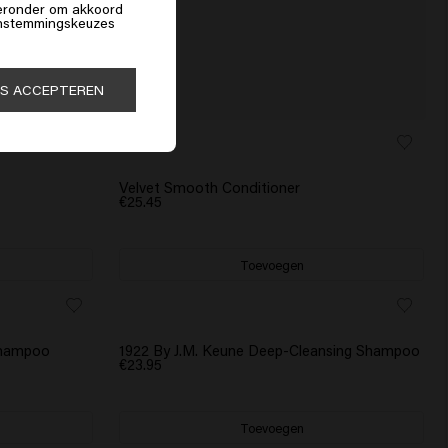
hieronder om akkoord
 instemmingskeuzes
ES ACCEPTEREN
Velvet Smooth Conditioner
€25.45
Toevoegen
 Shampoo
1922 By J.M. Keune Deep-Cleansing Shampoo
€23.95
Toevoegen