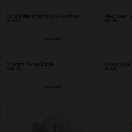
SCRUNCHIE CADEAU
SCRUNCHIE C
Color Brillianz Shampoo + Conditioner
Silver Savior
€49.90
€49.90
Toevoegen
SCRUNCHIE CADEAU
SCRUNCHIE C
Strength Reviver Bundel
Vibrant Color
€89.85
€83.35
Toevoegen