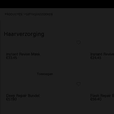
Vóór
PRODUCTEN
GIFTS
QUIZ
ZOEKEN
16:30
besteld,
vandaag
nog
Haarverzorging
verzonden.
NIEUW
NIEUW
Instant Revive Mask
Instant Revi
€33.45
€24.45
Toevoegen
SCRUNCHIE CADEAU
SCRUNCHIE C
Deep Repair Bundel
Flash Repair 
€57.90
€56.40