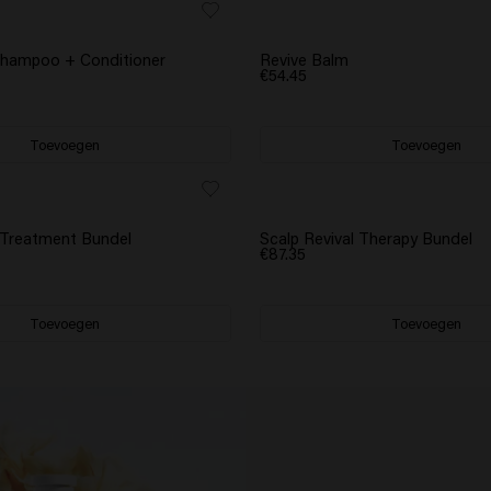
ADEAU
 Shampoo + Conditioner
Revive Balm
€54.45
Toevoegen
Toevoegen
ADEAU
SCRUNCHIE CADEAU
 Treatment Bundel
Scalp Revival Therapy Bundel
€87.35
Toevoegen
Toevoegen