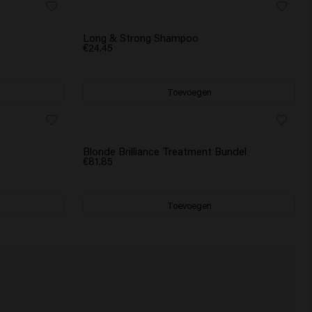
BESTSELLER
Long & Strong Shampoo
€24.45
Toevoegen
SCRUNCHIE CADEAU
Blonde Brilliance Treatment Bundel
€81.85
Toevoegen