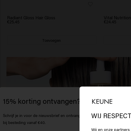
Radiant Gloss Hair Gloss
Vital Nutriti
€25.45
€24.45
Toevoegen
15% korting ontvangen?
Het
Am
WIJ RESPECT
Schrijf je in voor de nieuwsbrief en ontvang
korting
bij besteding vanaf €40.
Wij en onze partners 