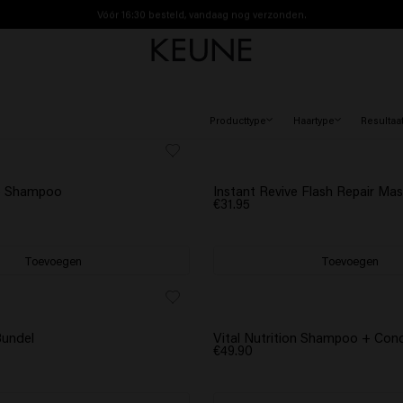
Vóór 16:30 besteld, vandaag nog verzonden.
Gratis verzending vanaf €40
Producttype
Haartype
Resultaa
BESTSELLER
ve Shampoo
Instant Revive Flash Repair Ma
€31.95
Toevoegen
Toevoegen
ADEAU
SCRUNCHIE CADEAU
Bundel
Vital Nutrition Shampoo + Cond
€49.90