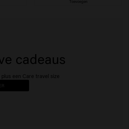
Toevoegen
eve cadeaus
e
 plus een Care travel size
ER