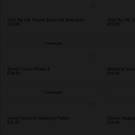
1922 By J.M. Keune Essential Shampoo
1922 By J.M.
€23.95
€23.95
Toevoegen
Bond Fusion Phase 3
Absolute Vol
€35.95
€25.45
Toevoegen
Velvet Smooth Silkening Polish
Derma Regul
€31.95
€24.45