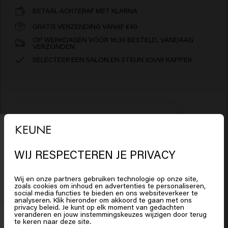
BETAAL ACHTERAF MET KLARNA
GRATIS VERZENDING VANAF €40
OP WERKDAGEN VÓÓR 16:30 BESTELD, VANDAAG
VERZONDEN
SELECTEER EEN SALON EN STEUN JOUW KAPPER
Ingrediënten
So Pure Polish Conditioner: Aqua (Water), Cetearyl
Hoe te gebruiken?
WIJ RESPECTEREN JE PRIVACY
Alcohol, Macadamia Seed Oil Glycereth-8 Esters,
Het lijkt erop dat je in
United
Glycerin, Behentrimonium Chloride, Cetrimonium
States of America
bent
Aanbrengen op schoon, handdoekdroog haar. 1 tot 3
Wij en onze partners gebruiken technologie op onze site,
Disclaimer: productinformatie zoals ingrediënten kunnen
Chloride, Butyrospermum Parkii (Shea) Butter, Parfum
minuten in laten trekken. Grondig uitspoelen.
zoals cookies om inhoud en advertenties te personaliseren,
social media functies te bieden en ons websiteverkeer te
(Fragrance), Isopropyl Myristate, Betaine,
veranderen. Lees voor gebruik van het product altijd de
analyseren. Klik hieronder om akkoord te gaan met ons
Klik op Bevestig of kies hieronder je locatie
Polyquaternium-37, Hydroxypropyl Starch Phosphate,
privacy beleid. Je kunt op elk moment van gedachten
verpakking of gebruiksaanwijzing.
Aan deze informatie
veranderen en jouw instemmingskeuzes wijzigen door terug
15% korting ontvangen?
Propylene Glycol Dicaprylate/Dicaprate, Isopropyl
te keren naar deze site.
kunnen daarom geen rechten worden ontleend.