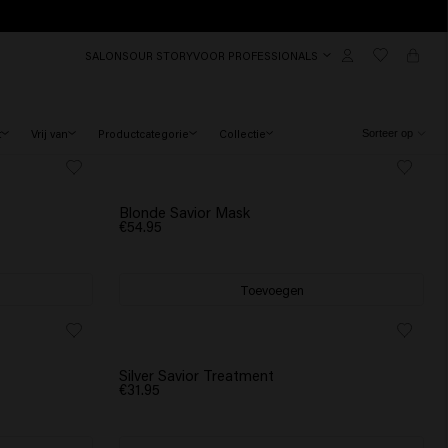
SALONS
OUR STORY
VOOR PROFESSIONALS
t
Vrij van
Productcategorie
Collectie
Blonde Savior Mask
€54.95
Toevoegen
Silver Savior Treatment
€31.95