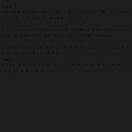
 haar?
 zilvershampoo zoals
Silver Savior
helpt gele en koperkleurige tonen te
ft. Zo blijft blond haar langer fris en stralend.
zorging en herstel. Kies voor producten die het haar hydrateren, v
glycolzuur helpen het haar sterker en gezonder te maken.
n om warme en gele ondertonen te neutraliseren. Silver Savior helpt
or een langdurig fris resultaat.
 haar?
uik van hittetools, omdat deze het haar kunnen uitdrogen en de kle
ond of geblondeerd haar.