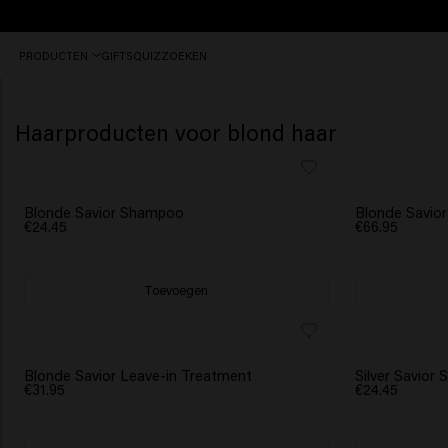
Gratis
PRODUCTEN
GIFTS
QUIZ
ZOEKEN
verzending
vanaf
€40
Haarproducten voor blond haar
Blonde Savior Shampoo
Blonde Savio
€24.45
€66.95
Toevoegen
Blonde Savior Leave-in Treatment
Silver Savior
€31.95
€24.45