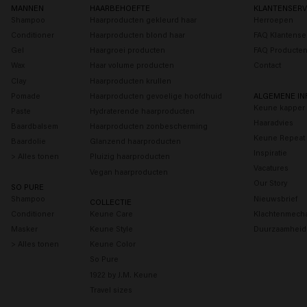
MANNEN
HAARBEHOEFTE
KLANTENSERV
Shampoo
Haarproducten gekleurd haar
Herroepen
Conditioner
Haarproducten blond haar
FAQ Klantense
Gel
Haargroei producten
FAQ Producte
Wax
Haar volume producten
Contact
Clay
Haarproducten krullen
Pomade
Haarproducten gevoelige hoofdhuid
ALGEMENE IN
Keune kapper 
Paste
Hydraterende haarproducten
Haaradvies
Baardbalsem
Haarproducten zonbescherming
Keune Repeat
Baardolie
Glanzend haarproducten
Inspiratie
> Alles tonen
Pluizig haarproducten
Vacatures
Vegan haarproducten
Our Story
SO PURE
Shampoo
Nieuwsbrief
COLLECTIE
Conditioner
Keune Care
Klachtenmech
Masker
Keune Style
Duurzaamheid
> Alles tonen
Keune Color
So Pure
1922 by J.M. Keune
Travel sizes