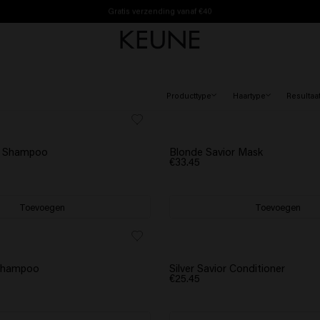
Gratis verzending vanaf €40
Producttype
Haartype
Resultaa
r Shampoo
Blonde Savior Mask
€33.45
Toevoegen
Toevoegen
 Shampoo
Silver Savior Conditioner
€25.45