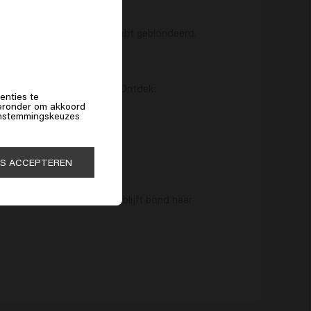
ijk blond bent of je haar hebt geblondeerd.
f
n prachtige blonde lokken. Ontdek:
enties te
hieronder om akkoord
 instemmingskeuzes
ES ACCEPTEREN
n zilvershampoo gebruiken blijft bond haar