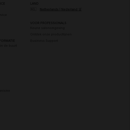
ICE
LAND
🇳🇱
Netherlands | Nederland 🛒
rvice
n
VOOR PROFESSIONALS
Keune salonomgeving
Ontdek onze productlijnen
FORMATIE
Business Support
in de buurt
anisme