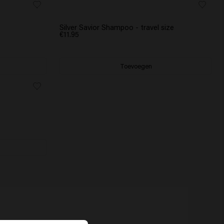
Silver Savior Shampoo - travel size
€11.95
Toevoegen