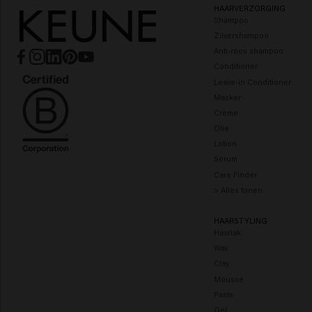
HAARVERZORGING
Shampoo
Zilvershampoo
Anti-roos shampoo
Conditioner
Leave-in Conditioner
Masker
Crème
Olie
Lotion
Serum
Care Finder
> Alles tonen
HAARSTYLING
Haarlak
Wax
Clay
Mousse
Paste
Gel