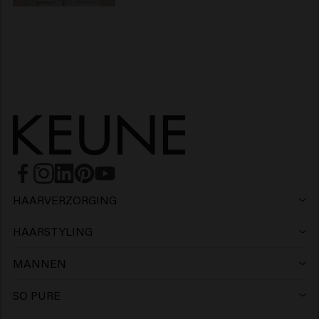
HAARVERZORGING
Shampoo
HAARSTYLING
Haarlak
Zilvershampoo
MANNEN
Shampoo
Wax
Anti-roos shampoo
SO PURE
Shampoo
Conditioner
Clay