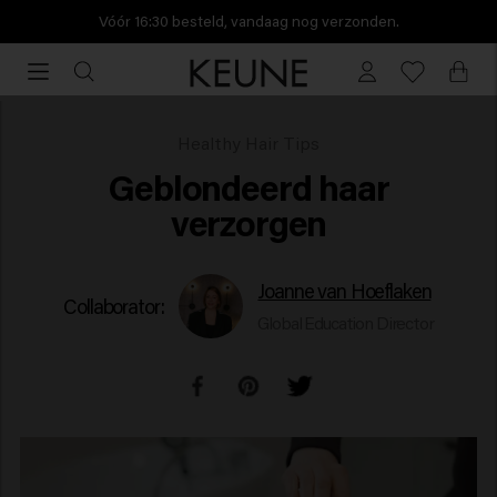
Vóór 16:30 besteld, vandaag nog verzonden.
Vóór
16:30
besteld,
vandaag
Geblondeerd Haar Verzorgen
Healthy Hair Tips
nog
Geblondeerd haar
verzonden.
verzorgen
Joanne van Hoeflaken
Collaborator:
Global Education Director