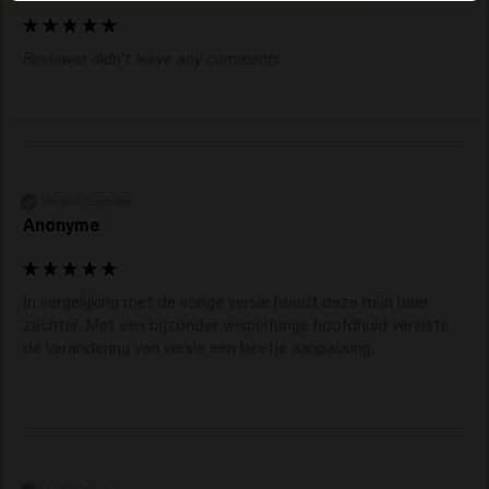
Reviewer didn't leave any comments
Verified Customer
Anonyme
In vergelijking met de vorige versie houdt deze mijn haar 
zachter. Met een bijzonder wispelturige hoofdhuid vereiste 
de verandering van versie een beetje aanpassing.