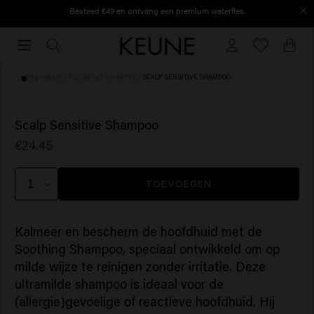
Besteed €49 en ontvang een premium waterfles.
Vóór 16:30 besteld, vandaag nog verzonden.
Vóór
16:30
besteld,
HOME
/
HAARVERZORGING
/
SHAMPOO
/
SCALP SENSITIVE SHAMPOO
vandaag
nog
(54)
verzonden.
Scalp Sensitive Shampoo
€24.45
TOEVOEGEN
Kalmeer en bescherm de hoofdhuid met de
Soothing Shampoo, speciaal ontwikkeld om op
milde wijze te reinigen zonder irritatie. Deze
ultramilde shampoo is ideaal voor de
(allergie)gevoelige of reactieve hoofdhuid. Hij