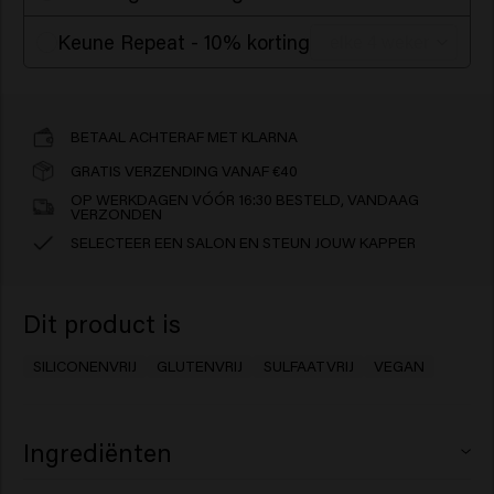
Keune Repeat - 10% korting
BETAAL ACHTERAF MET KLARNA
GRATIS VERZENDING VANAF €40
OP WERKDAGEN VÓÓR 16:30 BESTELD, VANDAAG
VERZONDEN
SELECTEER EEN SALON EN STEUN JOUW KAPPER
Dit product is
SILICONENVRIJ
GLUTENVRIJ
SULFAATVRIJ
VEGAN
Ingrediënten
Aqua (Water), Sodium Lauroyl Methyl Isethionate,