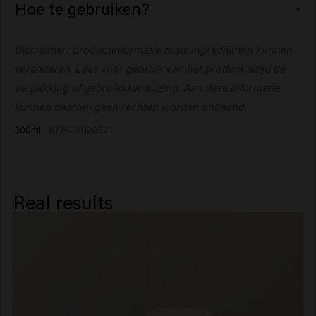
Hoe te gebruiken?
Sodium Cocoyl Isethionate, Disodium
Cocoamphodiacetate, Sodium Cocoyl Glutamate,
Breng aan op vochtig haar, masseer in en spoel uit.
Disclaimer: productinformatie zoals ingrediënten kunnen
Sodium Chloride, Phenoxyethanol, Coco-Glucoside,
Herhaal indien nodig.
Glyceryl Oleate, Trideceth-9, Inulin, Sodium Benzoate,
veranderen. Lees voor gebruik van het product altijd de
Hydroxypropyltrimonium Inulin, Guar
verpakking of gebruiksaanwijzing.
Aan deze informatie
Hydroxypropyltrimonium Chloride,
kunnen daarom geen rechten worden ontleend.
Hydroxyethylcellulose, PEG-5 Isononanoate,
300ml
8719281128571
Polyquaternium-10, Allantoin, Citric Acid,
Polyquaternium-7, Salicylic Acid, Propylene Glycol,
Ethylhexylglycerin, Glycerin, Panthenol, Dipropylene
Glycol, Boswellia Serrata Gum.​
Real results