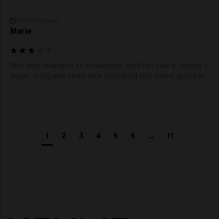
Verified Customer
Marie
Met deze shampoo en conditioner voelt het haar in slechts 2 
dagen vettig aan. Heeft mijn hoofdhuid niet zoveel geholpen.
1
2
3
4
5
6
...
11