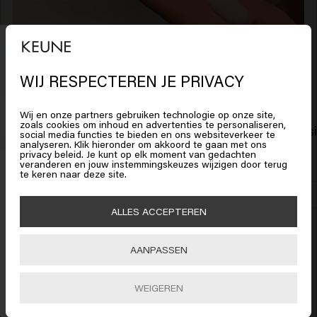
Gerelateerde producten
WIJ RESPECTEREN JE PRIVACY
Het lijkt erop dat je in
United
States of America
bent
Wij en onze partners gebruiken technologie op onze site,
zoals cookies om inhoud en advertenties te personaliseren,
Scalp Sensitive Conditioner
Scalp Sens
social media functies te bieden en ons websiteverkeer te
€25.45
€31.95
analyseren. Klik hieronder om akkoord te gaan met ons
Klik op Bevestig of kies hieronder je locatie
privacy beleid. Je kunt op elk moment van gedachten
veranderen en jouw instemmingskeuzes wijzigen door terug
15% korting ontvangen?
te keren naar deze site.
Schrijf je in voor de nieuwsbrief
en blijf op de
Toevoegen
🇺🇸
United States of America 🛒
hoogte van haartips en trends.
ALLES ACCEPTEREN
New content loaded
4.0
Based on 54 reviews
Bevestig
AANPASSEN
INSCHRIJVEN
WEIGEREN
Verified Customer
Viktor