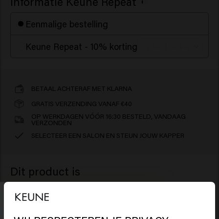
Informatie Keune Repeat
Eenmalige bestelling
Keune Repeat - 10% korting
BETAAL ACHTERAF MET KLARNA
GRATIS VERZENDING VANAF €40
OP WERKDAGEN VÓÓR 16:30 BESTELD, VANDAAG
VERZONDEN
SELECTEER EEN SALON EN STEUN JOUW KAPPER
Dit product is
GLUTENVRIJ
SILICONENVRIJ