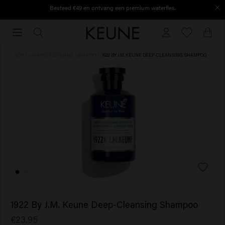
Besteed €49 en ontvang een premium waterfles.
Vóór 16:30 besteld, vandaag nog verzonden.
Vóór
16:30
besteld,
HOME
/
HAARVERZORGING
/
SHAMPOO
/
1922 BY J.M. KEUNE DEEP-CLEANSING SHAMPOO
vandaag
nog
verzonden.
1922 By J.M. Keune Deep-Cleansing Shampoo
€23.95