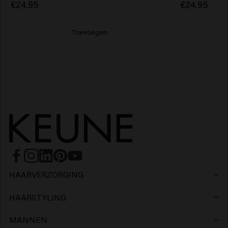
€24.95
€24.95
Toevoegen
HAARVERZORGING
Shampoo
HAARSTYLING
Haarlak
Zilvershampoo
MANNEN