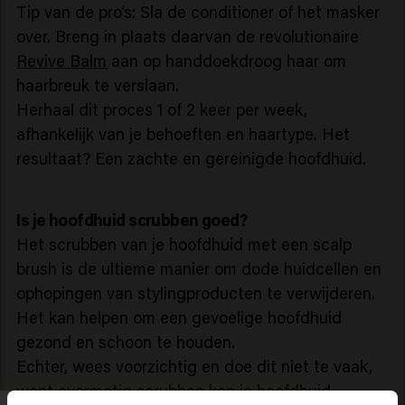
Tip van de pro’s: Sla de conditioner of het masker
over. Breng in plaats daarvan de revolutionaire
Revive Balm
aan op handdoekdroog haar om
haarbreuk te verslaan.
Herhaal dit proces 1 of 2 keer per week,
afhankelijk van je behoeften en haartype. Het
resultaat? Een zachte en gereinigde hoofdhuid.
Is je hoofdhuid scrubben goed?
Het scrubben van je hoofdhuid met een scalp
brush is de ultieme manier om dode huidcellen en
ophopingen van stylingproducten te verwijderen.
Het kan helpen om een gevoelige hoofdhuid
gezond en schoon te houden.
Echter, wees voorzichtig en doe dit niet te vaak,
want overmatig scrubben kan je hoofdhuid