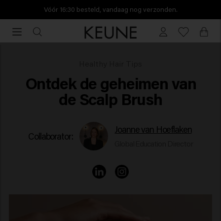
Vóór 16:30 besteld, vandaag nog verzonden.
Vóór
16:30
besteld,
vandaag
Hoe gebruik je een scalp brush?
Healthy Hair Tips
nog
Ontdek de geheimen van
verzonden.
de Scalp Brush
Joanne van Hoeflaken
Collaborator:
Global Education Director