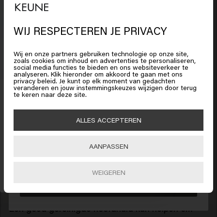
irriteren. Hoe vaak moet je de scalp brush dan
gebruiken? Een of tweemaal per week is meestal
WIJ RESPECTEREN JE PRIVACY
voldoende om de positieve voordelen te merken
zonder schade te veroorzaken.
Wij en onze partners gebruiken technologie op onze site,
zoals cookies om inhoud en advertenties te personaliseren,
social media functies te bieden en ons websiteverkeer te
analyseren. Klik hieronder om akkoord te gaan met ons
Het lijkt erop dat je in
United
Wat is het resultaat?
privacy beleid. Je kunt op elk moment van gedachten
States of America
bent
veranderen en jouw instemmingskeuzes wijzigen door terug
15% korting ontvangen?
Na het eerste gebruik van de scalp massager, zul
te keren naar deze site.
je misschien niet meteen veranderingen
Schrijf je in voor de nieuwsbrief
en blijf op de
opmerken, maar na verloop van tijd kunnen de
hoogte van haartips en trends.
Klik op Bevestig of kies hieronder je locatie
ALLES ACCEPTEREN
voordelen duidelijker worden. Let op de volgende
tekenen om de verbeteringen bij te houden:
AANPASSEN
🇺🇸
United States of America 🛒
INSCHRIJVEN
WEIGEREN
Minder snel vet haar
Bevestig
Een goed gereinigde hoofdhuid kan helpen om