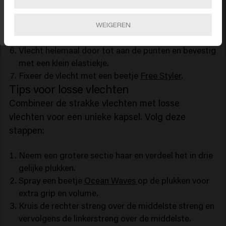
je mooie, strakke vlechten.
INSCHRIJVEN
Ga op deze manier verder en voeg geleidelijk meer
WEIGEREN
haar vanaf de hoofdhuid toe tijdens het vlechten.
Vlecht helemaal door tot aan de punten en bevestig
met een klein elastiekje.
Fixeer de vlecht met een beetje
Free Styler
.
Tips voor losse vlechten
Combineer de strakke vlechten met losse
vlechten voor een unieke kapsel. Volg deze
stappen:
Neem een grotere sectie haar en verdeel het in drie
gelijke plukken.
Spray een beetje
Ocean Waves
op de plukken voor
extra grip en volume.
Kruis de rechter streng over de middelste streng en
vervolgens de linkerstreng over de middelste.