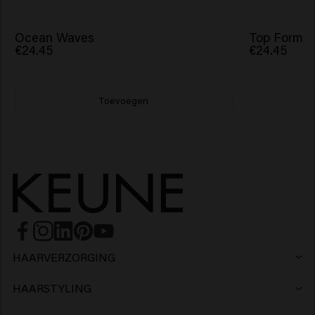
Ocean Waves
Top Form
€24.45
€24.45
Toevoegen
HAARVERZORGING
Shampoo
HAARSTYLING
Haarlak
Zilvershampoo