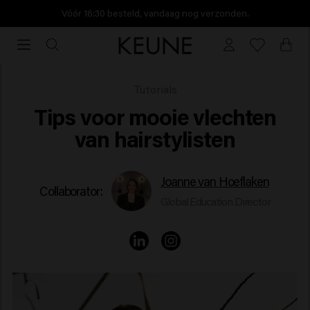
Vóór 16:30 besteld, vandaag nog verzonden.
Vóór
16:30
besteld,
vandaag
Tips voor mooie vlechten van hairstylisten
Tutorials
nog
Tips voor mooie vlechten
verzonden.
van hairstylisten
Joanne van Hoeflaken
Collaborator:
Global Education Director