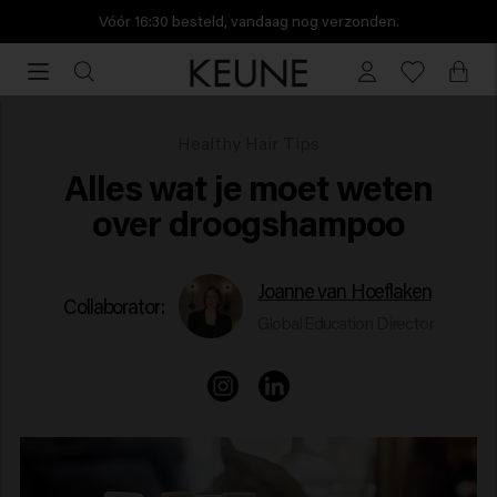
Vóór 16:30 besteld, vandaag nog verzonden.
Vóór
16:30
besteld,
vandaag
Is droogshampoo gezond voor je haar?
Healthy Hair Tips
nog
Alles wat je moet weten
verzonden.
over droogshampoo
Joanne van Hoeflaken
Collaborator:
Global Education Director