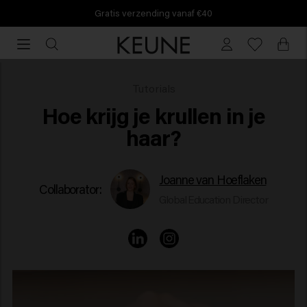
Gratis verzending vanaf €40
Gratis
verzending
vanaf
€40
Hoe Krijg Je Krullen In Je Haar?
Tutorials
Hoe krijg je krullen in je
haar?
Joanne van Hoeflaken
Collaborator:
Global Education Director