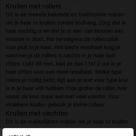
Krullen met rollers
Dit is de meeste bekende en traditionele manier
om je haar te krullen zonder krultang. Zorg dat je
haar vochtig is en dat je er een van tevoren een
mousse in doet. Rol vervolgens de rollers pluk
voor pluk in je haar. Het beste resultaat krijg je
wanneer je de rollers ‘s nachts in je haar laat
zitten. Lukt dit niet, laat ze dan 1 tot 2 uur in je
haar zitten voor een mooi resultaat. Welke type
rollers je nodig hebt, ligt aan je wat voor type krul
je in je haar wilt hebben. Hoe groter de roller, hoe
losser de krul, maar wel met veel volume. Voor
strakkere krullen gebruik je kleine rollers.
Krullen met vlechten
Dit is de makkelijkste manier om je haar te krullen
of slag in je haar te krijgen. Hoe kleiner de