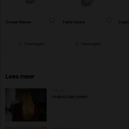
Ocean Waves
Tame Game
Liqui
Toevoegen
Toevoegen
Lees meer
Tutorials
Krullend haar steilen
Healthy Hair Tips