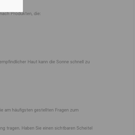
nach Produkten, die:
empfindlicher Haut kann die Sonne schnell zu
ie am häufigsten gestellten Fragen zum
g tragen. Haben Sie einen sichtbaren Scheitel