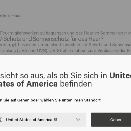
ertem Haar.
n Feuchtigkeitsverlust zu begrenzen und das Haar im Sommer oder i
V-Schutz und Sonnenschutz für das Haar?
rden, gibt es einen Unterschied zwischen UV-Schutz und Sonnensc
er Strahlung (UVA und UVB). UV-Strahlen führen zum Verblassen der 
r. Er umfasst nicht nur die UV-Strahlung, sondern auch andere Ein
sieht so aus, als ob Sie sich in
Unite
trahlung.
ates of America
befinden
en Sie auf Gehen oder wählen Sie unten Ihren Standort
lerweise Pflege, Hydratation und Unterstützung gegen sonnenbedin
hampoo, der Color Brillianz Conditioner, die Color Brillianz Mask und
Gehen

United States of America 🛒
arbschutz dazu beitragen, die Farbe länger schön zu halten.
 eine gute Wahl. Dieses nährende Spray spendet dem Haar Feuchtigk