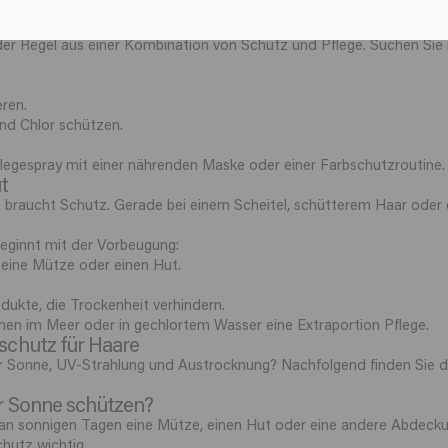
e und Trockenheit gepflegt zu halten.
auf ist zu achten?
er Regel aus einer Kombination von Schutz und Pflege. Suchen Sie 
ren.
nd Chlor schützen.
flegespray mit einer nährenden Maske oder einer Farbschutzroutine.
t
 braucht Schutz. Gerade bei einem Scheitel, schütterem Haar oder 
eginnt mit der Vorbeugung:
 eine Mütze oder einen Hut.
ukte, die Trockenheit verhindern.
 im Meer oder in gechlortem Wasser eine Extraportion Pflege.
schutz für Haare
 Sonne, UV-Strahlung und Austrocknung? Nachfolgend finden Sie d
r Sonne schützen?
an sonnigen Tagen eine Mütze, einen Hut oder eine andere Abdeckun
hutz wichtig.