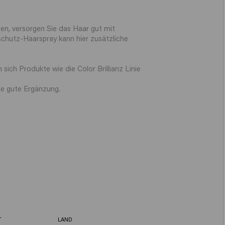
.
n, versorgen Sie das Haar gut mit
schutz-Haarspray kann hier zusätzliche
ich Produkte wie die Color Brillianz Linie
ne gute Ergänzung.
T
LAND