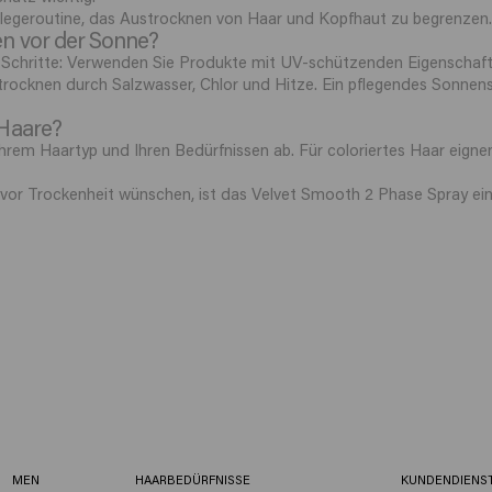
Pflegeroutine, das Austrocknen von Haar und Kopfhaut zu begrenzen
n vor der Sonne?
Schritte: Verwenden Sie Produkte mit UV-schützenden Eigenschafte
trocknen durch Salzwasser, Chlor und Hitze. Ein pflegendes Sonnen
 Haare?
em Haartyp und Ihren Bedürfnissen ab. Für coloriertes Haar eignen s
 vor Trockenheit wünschen, ist das Velvet Smooth 2 Phase Spray ei
MEN
HAARBEDÜRFNISSE
KUNDENDIENS