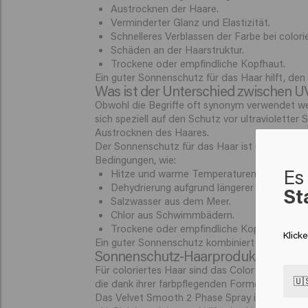
Austrocknen der Haare.
Verminderter Glanz und Elastizität.
Schnelleres Verblassen der Farbe bei colori
Schäden an der Haarstruktur.
Trockene oder empfindliche Kopfhaut.
Ein guter Sonnenschutz für das Haar hilft, de
Was ist der Unterschied zwischen U
Obwohl die Begriffe oft synonym verwendet we
sich speziell auf den Schutz vor ultraviolett
Austrocknen des Haares.
Der Sonnenschutz für das Haar ist umfassende
Bedingungen, wie:
Es 
Hitze und warme Temperaturen.
Dehydrierung aufgrund längerer Sonneneins
St
Salzwasser aus dem Meer.
Chlor aus Schwimmbädern.
Trockene oder empfindliche Kopfhaut.
Klick
Ein guter Sonnenschutz kombiniert daher idea
Sonnenschutz-Haarprodukte
Für coloriertes Haar sind das Color Brillianz S
🇺
die dank ihrer farbpflegenden Formel und UV-F
Das Velvet Smooth 2 Phase Spray ist ebenfalls