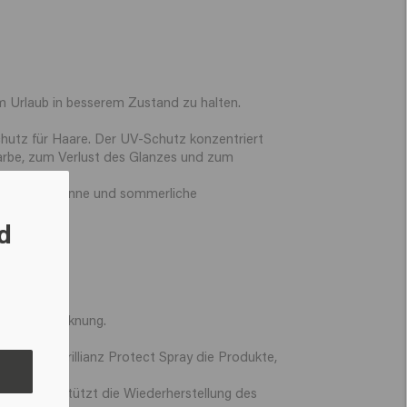
m Urlaub in besserem Zustand zu halten.
hutz für Haare. Der UV-Schutz konzentriert
Farbe, zum Verlust des Glanzes und zum
flüsse der Sonne und sommerliche
d
gte Austrocknung.
 das Color Brillianz Protect Spray die Produkte,
eit, unterstützt die Wiederherstellung des