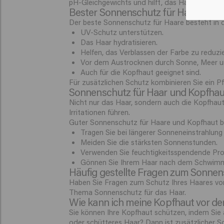
pH-Gleichgewichts und hilft, das Haar bei Hitz
Bester Sonnenschutz für Haare: Wor
Der beste Sonnenschutz für Haare besteht in d
UV-Schutz unterstützen.
Das Haar hydratisieren.
Helfen, das Verblassen der Farbe zu reduzie
Vor dem Austrocknen durch Sonne, Meer u
Auch für die Kopfhaut geeignet sind.
Für zusätzlichen Schutz kombinieren Sie ein P
Sonnenschutz für Haar und Kopfhau
Nicht nur das Haar, sondern auch die Kopfhaut
Irritationen führen.
Guter Sonnenschutz für Haare und Kopfhaut b
Tragen Sie bei längerer Sonneneinstrahlung
Meiden Sie die stärksten Sonnenstunden.
Verwenden Sie feuchtigkeitsspendende Prod
Gönnen Sie Ihrem Haar nach dem Schwimmen
Häufig gestellte Fragen zum Sonnen
Haben Sie Fragen zum Schutz Ihres Haares vor
Thema Sonnenschutz für das Haar.
Wie kann ich meine Kopfhaut vor de
Sie können Ihre Kopfhaut schützen, indem Sie 
oder schütteres Haar? Dann ist zusätzlicher Sc