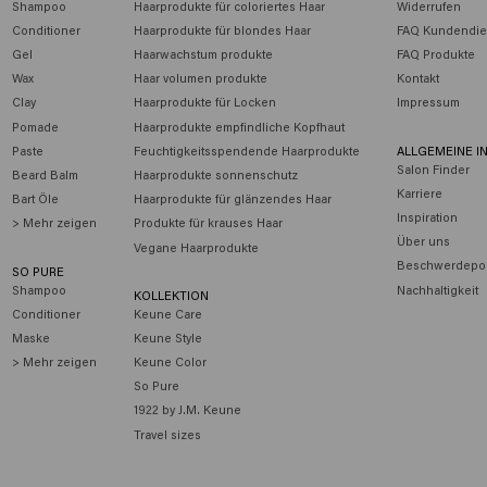
Shampoo
Haarprodukte für coloriertes Haar
Widerrufen
Conditioner
Haarprodukte für blondes Haar
FAQ Kundendie
Gel
Haarwachstum produkte
FAQ Produkte
Wax
Haar volumen produkte
Kontakt
Clay
Haarprodukte für Locken
Impressum
Pomade
Haarprodukte empfindliche Kopfhaut
Paste
Feuchtigkeitsspendende Haarprodukte
ALLGEMEINE I
Salon Finder
Beard Balm
Haarprodukte sonnenschutz
Karriere
Bart Öle
Haarprodukte für glänzendes Haar
Inspiration
> Mehr zeigen
Produkte für krauses Haar
Über uns
Vegane Haarprodukte
Beschwerdepor
SO PURE
Shampoo
Nachhaltigkeit
KOLLEKTION
Conditioner
Keune Care
Maske
Keune Style
> Mehr zeigen
Keune Color
So Pure
1922 by J.M. Keune
Travel sizes