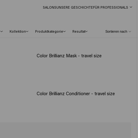
SALONS
UNSERE GESCHICHTE
FÜR PROFESSIONALS
p
Kollektion
Produktkategorie
Resultat
Color Brillianz Mask - travel size
Color Brillianz Conditioner - travel size