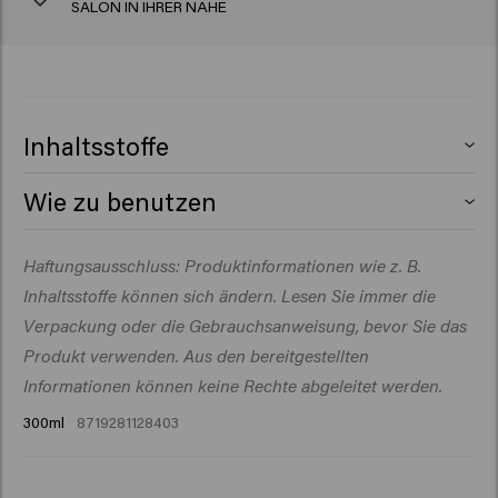
SALON IN IHRER NÄHE
Inhaltsstoffe
Aqua (Water), Sodium Lauroyl Methyl Isethionate,
Wie zu benutzen
Cocamidopropyl Betaine, Sodium Cocoyl Isethionate,
Sodium Cocoyl Glutamate, Glycol Distearate, Sodium
Auf das feuchte Haar auftragen, aufschäumen und
Haftungsausschluss: Produktinformationen wie z. B.
Chloride, Phenoxyethanol, PEG-200 Hydrogenated
ausspülen. Bei Bedarf wiederholen.
Glyceryl Palmate, Behenamidopropyl Dimethylamine,
Inhaltsstoffe können sich ändern. Lesen Sie immer die
Parfum (Fragrance), Sodium Benzoate, Glyceryl Laurate,
Verpackung oder die Gebrauchsanweisung, bevor Sie das
PEG-40 Hydrogenated Castor Oil, PEG-7 Glyceryl
Produkt verwenden. Aus den bereitgestellten
Cocoate, Polyquaternium-10, Hydroxyethylcellulose,
Informationen können keine Rechte abgeleitet werden.
Propylene Glycol, Dipropylene Glycol, Salicylic Acid,
300ml
8719281128403
Polyquaternium-7, Silicone Quaternium-22, Citric Acid,
Ethylhexylglycerin, PEG-120 Methyl Glucose Dioleate,
Butylene Glycol, Polyglyceryl-3 Caprate, Hydrolyzed