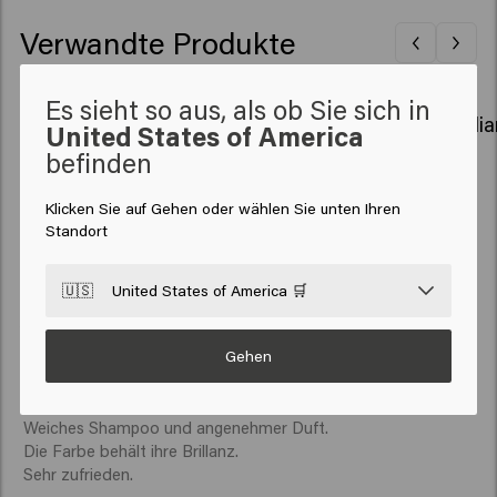
Rhodophyceae Extract, Palmitamidopropyltrimonium
Verwandte Produkte
Chloride, Helianthus Annuus (Sunflower) Seed Extract,
Hexyl Cinnamal, Tetramethyl
Acetyloctahydronaphthalenes.
Es sieht so aus, als ob Sie sich in
Color Brillianz Shampoo
Color Brilli
United States of America
befinden
Klicken Sie auf Gehen oder wählen Sie unten Ihren
New content loaded
5.0
Standort
Based on 2 reviews
🇺🇸
United States of America 🛒
Verified Customer
Nathalie
Gehen
Weiches Shampoo und angenehmer Duft.

Die Farbe behält ihre Brillanz.

Sehr zufrieden.