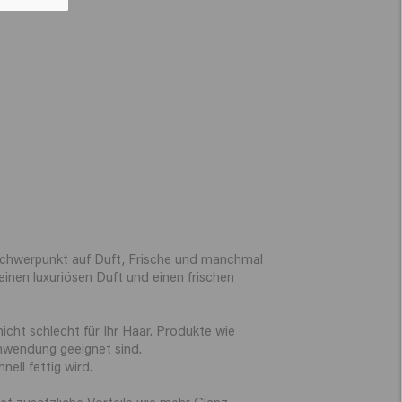
Schwerpunkt auf Duft, Frische und manchmal
inen luxuriösen Duft und einen frischen
icht schlecht für Ihr Haar. Produkte wie
Anwendung geeignet sind.
ell fettig wird.
t zusätzliche Vorteile wie mehr Glanz,