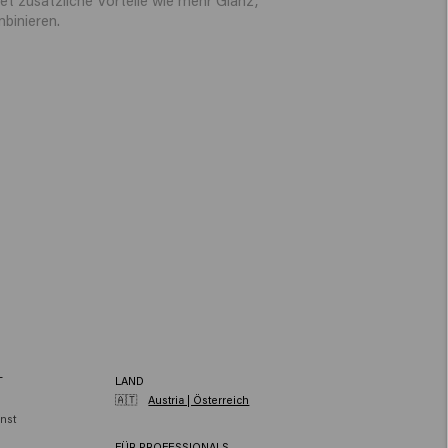
binieren.
T
LAND
🇦🇹
Austria | Österreich
nst
FÜR PROFESSIONALS