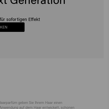
für sofortigen Effekt
CKEN
 Haarparfüm geben Sie Ihrem Haar einen
ie Anwendung auf dem Haar entwickelt, schonen