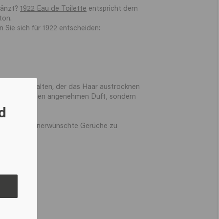
gänzt?
1922 Eau de Toilette
entspricht dem
ton.
 Sie sich für 1922 entscheiden:
lkohol enthalten, der das Haar austrocknen
cht nur für einen angenehmen Duft, sondern
d
rfüm hilft, unerwünschte Gerüche zu