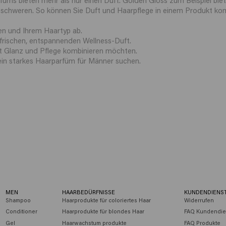
eschweren. So können Sie Duft und Haarpflege in einem Produkt kom
en und Ihrem Haartyp ab.
frischen, entspannenden Wellness-Duft.
t Glanz und Pflege kombinieren möchten.
ein starkes Haarparfüm für Männer suchen.
MEN
HAARBEDÜRFNISSE
KUNDENDIENS
Shampoo
Haarprodukte für coloriertes Haar
Widerrufen
Conditioner
Haarprodukte für blondes Haar
FAQ Kundendie
Gel
Haarwachstum produkte
FAQ Produkte