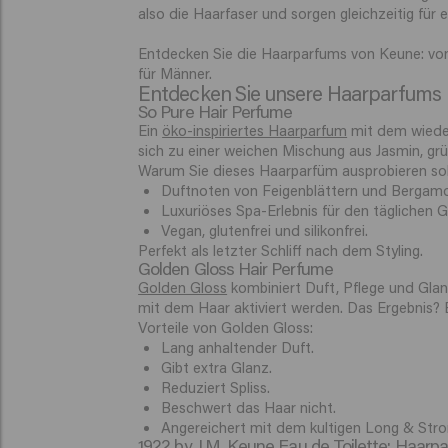
also die Haarfaser und sorgen gleichzeitig für 
Entdecken Sie die Haarparfums von Keune: von e
für Männer.
Entdecken Sie unsere Haarparfums
So Pure Hair Perfume
Ein
öko-inspiriertes Haarparfum
mit dem wieder
sich zu einer weichen Mischung aus Jasmin, grü
Warum Sie dieses Haarparfüm ausprobieren sol
Duftnoten von Feigenblättern und Bergamo
Luxuriöses Spa-Erlebnis für den täglichen 
Vegan, glutenfrei und silikonfrei.
Perfekt als letzter Schliff nach dem Styling.
Golden Gloss Hair Perfume
Golden Gloss
kombiniert Duft, Pflege und Glanz
mit dem Haar aktiviert werden. Das Ergebnis? E
Vorteile von Golden Gloss:
Lang anhaltender Duft.
Gibt extra Glanz.
Reduziert Spliss.
Beschwert das Haar nicht.
Angereichert mit dem kultigen Long & Stro
1922 by J.M. Keune Eau de Toilette: Haarp