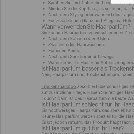
Sprühen Sie leicht über die Längen und Spit
Mieden Sie die Kopfhaut, es sei denn, das P
Nach dem Styling oder während des Tages f
Für zusätzlichen Glanz und Pflege ist Golden
Wann verwenden Sie Haarparfüm?
Sie können Haarparfüm zu verschiedenen Zeit
Nach dem Föhnen oder Stylen.
Zwischen den Haarwäschen.
Für einen Abend.
Nach dem Sport oder unterwegs.
Wann immer Ihr Haar eine Auffrischung bra
Ist Haarparfüm besser als Trocken
Nein, Haarparfüm und Trockenshampoo haben u
Trockenshampoo
absorbiert überschüssiges F
auf zusätzliche Pflege. Haben Sie fettiges Ha
Touch? Dann ist das Haarparfüm die beste Wa
Ist Haarparfüm schlecht für Ihr Haar
Ein hochwertiges Haarparfüm, das speziell für 
Keune-Haarparfüm werden speziell für die Haar
Es ist jedoch ratsam, das Produkt hauptsächlic
Ist Haarparfüm gut für Ihr Haar?
Das hängt von der Formel ab. Manche Haarparfu