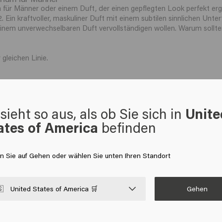
 für Männer oder einem Duft, der einen gepflegten Look perfekt er
. Ein kraftvoller, maskuliner Duft mit einem subtilen sinnlichen Unter
 einem unverwechselbaren Duft vervollständigen wollen. Warum sollten
gleichen Linie.
t zur Verwendung auf dem Haar. Während herkömmliche Parfüms oft A
 milder für die Haarfaser sind. Ein gutes Haarparfüm sorgt daher ni
d bei.
sieht so aus, als ob Sie sich in
Unite
ates of America
befinden
z. B. von Rauch, Lebensmitteln oder Luftverschmutzung. Ein Haarpa
hen zu verleihen. Außerdem bietet es zusätzliche Vorteile:
en Sie auf Gehen oder wählen Sie unten Ihren Standort
f.
gen.
Gehen

United States of America 🛒
 Haar entfernt.