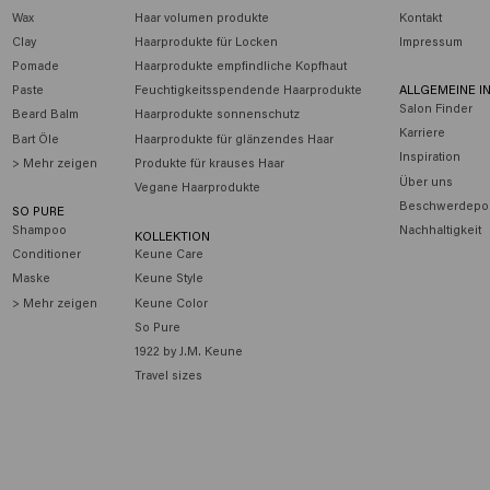
Wax
Haar volumen produkte
Kontakt
Clay
Haarprodukte für Locken
Impressum
Pomade
Haarprodukte empfindliche Kopfhaut
Paste
Feuchtigkeitsspendende Haarprodukte
ALLGEMEINE I
Salon Finder
Beard Balm
Haarprodukte sonnenschutz
Karriere
Bart Öle
Haarprodukte für glänzendes Haar
Inspiration
> Mehr zeigen
Produkte für krauses Haar
Über uns
Vegane Haarprodukte
Beschwerdepor
SO PURE
Shampoo
Nachhaltigkeit
KOLLEKTION
Conditioner
Keune Care
Maske
Keune Style
> Mehr zeigen
Keune Color
So Pure
1922 by J.M. Keune
Travel sizes