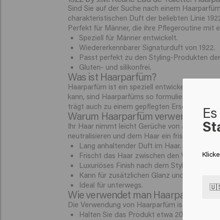
Sind Sie auf der Suche nach einem Haarparfüm
charakteristischen Duft der beliebten Linie 1922
Perfekt für Männer, die ihre Pflegeroutine mit
Speziell für Männer entwickelt.
Wiedererkennbarer Signaturduft von 1922.
Passt perfekt zu den Styling-Produkten der 
Gluten- und silikonfrei.
Was ist Haarparfüm?
Haarparfüm ist ein speziell entwickelter Duf
kann, sind Haarparfüms so formuliert, dass sie
trägt auch zu einem gepflegten Erscheinungsbil
Es 
Warum Haarparfüm verwenden?
St
Ihr Haar nimmt leicht Gerüche von außen auf, 
neutralisieren und dem Haar ein frisches Ausse
Lang anhaltender Duft im Haar.
Klick
Frischt das Haar zwischen den Wäschen au
Luxuriöses Finish nach dem Styling.
Kann für zusätzlichen Glanz und Pflege sor
Ideal für unterwegs.
🇺
Wie verwendet man Haarparfüm?
Die Verwendung von Haarparfüm ist einfach:
Halten Sie das Produkt etwa 20-30 cm vom