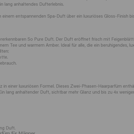
ein lang anhaltendes Dufterlebnis.
inem entspannenden Spa-Duft über ein luxuriöses Gloss-Finish bis h
erkennbaren So Pure Duft. Der Duft eröffnet frisch mit Feigenblät
nem Tee und warmem Amber. Ideal für alle, die ein beruhigendes, luxu
lten:
tte.
Gebrauch.
 in einer luxuriösen Formel. Dieses Zwei-Phasen-Haarparfüm enthält 
in lang anhaltender Duft, sichtbar mehr Glanz und bis zu 4x weniger 
ng Duft.
arfüm für Männer