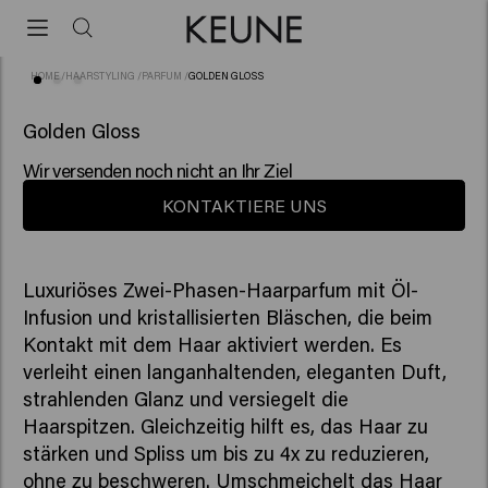
HOME
/
HAARSTYLING
/
PARFUM
/
GOLDEN GLOSS
(3)
NEU
Golden Gloss
Wir versenden noch nicht an Ihr Ziel
KONTAKTIERE UNS
Luxuriöses Zwei-Phasen-Haarparfum mit Öl-
Infusion und kristallisierten Bläschen, die beim
Kontakt mit dem Haar aktiviert werden. Es
verleiht einen langanhaltenden, eleganten Duft,
strahlenden Glanz und versiegelt die
Haarspitzen. Gleichzeitig hilft es, das Haar zu
stärken und Spliss um bis zu 4x zu reduzieren,
ohne zu beschweren. Umschmeichelt das Haar