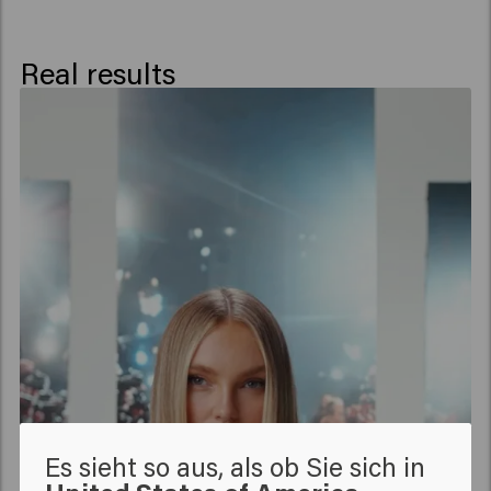
es weicher und glänzender machen.
Was ist das beste Haarparfüm?
Das beste Haarparfüm unterstreicht Ihren persönlichen
Real results
Duft, ohne zu aufdringlich zu sein. Golden Gloss bietet
ein elegantes, vielschichtiges Dufterlebnis mit lang
anhaltender Frische und einem strahlenden Finish.
Ist Haarparfüm besser als
Trockenshampoo?
Beide Produkte haben eine unterschiedliche Funktion.
Haarparfüm sorgt für Duft und Glanz, während
Trockenshampoo
das Haar erfrischt. Zusammen bilden
sie ein perfektes Finish.
Können Männer Haarparfüm
benutzen?
Haarparfüm eignet sich auf jeden Fall für alle, die ihrem
Haar einen raffinierten Duft und ein gepflegtes
Aussehen verleihen wollen.
Es sieht so aus, als ob Sie sich in