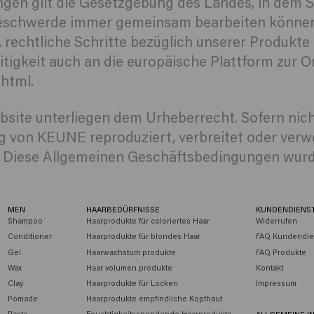
gen gilt die Gesetzgebung des Landes, in dem Si
e Beschwerde immer gemeinsam bearbeiten können
t, rechtliche Schritte bezüglich unserer Produkt
itigkeit auch an die europäische Plattform zur O
html.
ebsite unterliegen dem Urheberrecht. Sofern nic
g von KEUNE reproduziert, verbreitet oder ver
 Diese Allgemeinen Geschäftsbedingungen wurden
MEN
HAARBEDÜRFNISSE
KUNDENDIENS
Shampoo
Haarprodukte für coloriertes Haar
Widerrufen
Conditioner
Haarprodukte für blondes Haar
FAQ Kundendie
Gel
Haarwachstum produkte
FAQ Produkte
Wax
Haar volumen produkte
Kontakt
Clay
Haarprodukte für Locken
Impressum
Pomade
Haarprodukte empfindliche Kopfhaut
Paste
Feuchtigkeitsspendende Haarprodukte