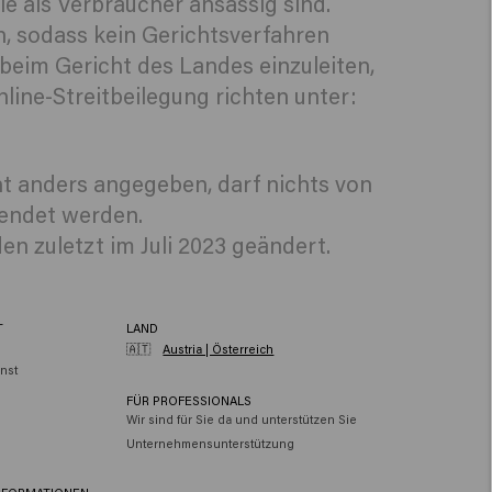
e als Verbraucher ansässig sind.
, sodass kein Gerichtsverfahren
e beim Gericht des Landes einzuleiten,
nline-Streitbeilegung richten unter:
ht anders angegeben, darf nichts von
wendet werden.
 zuletzt im Juli 2023 geändert.
T
LAND
🇦🇹
Austria | Österreich
nst
FÜR PROFESSIONALS
Wir sind für Sie da und unterstützen Sie
Unternehmensunterstützung