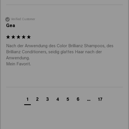
Verified Customer
Gea
Nach der Anwendung des Color Brillianz Shampoos, des 
Brillianz Conditioners, seidig glattes Haar nach der 
Anwendung.

1
2
3
4
5
6
...
17