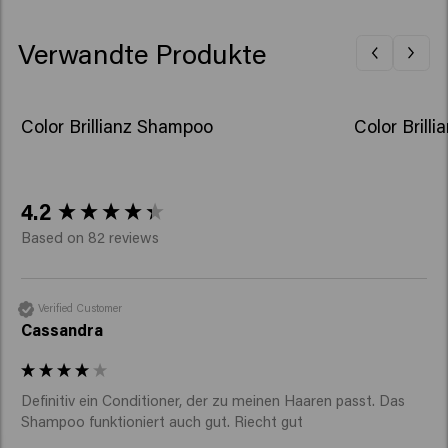
Rhodophyceae Extract, Phenoxyethanol, Butylene
Glycol, Potassium Sorbate, Hexyl Cinnamal, Tetramethyl
Verwandte Produkte
Acetyloctahydronaphthalenes.​
Color Brillianz Shampoo
Color Brill
New content loaded
4.2
Based on 82 reviews
Verified Customer
Cassandra
Definitiv ein Conditioner, der zu meinen Haaren passt. Das 
Shampoo funktioniert auch gut. Riecht gut 