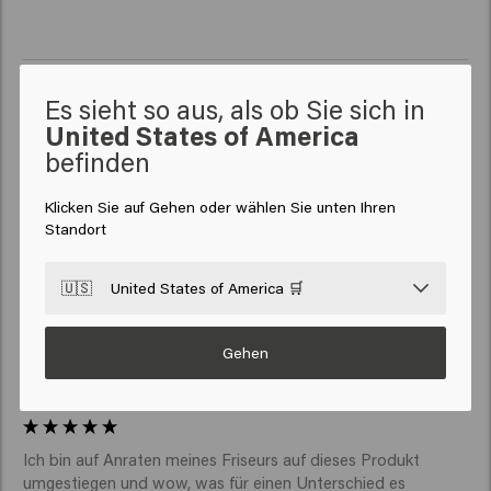
Es sieht so aus, als ob Sie sich in
Verified Customer
United States of America
Anonym
befinden
Klicken Sie auf Gehen oder wählen Sie unten Ihren
Es funktioniert! Ich liebe es! 
Standort
🇺🇸
United States of America 🛒
Gehen
Verified Customer
Anonymous
Ich bin auf Anraten meines Friseurs auf dieses Produkt 
umgestiegen und wow, was für einen Unterschied es 