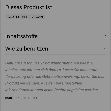
Dieses Produkt ist
GLUTENFREI
VEGAN
Inhaltsstoffe
Aqua (Water), Cetearyl Alcohol, Glycerin,
Wie zu benutzen
Behentrimonium Chloride, Isopropyl Myristate,
Propylene Glycol, Quaternium-87, Behenamidopropyl
Auf das gewaschene Haar auftragen, 1–3 Minuten
Haftungsausschluss: Produktinformationen wie z. B.
Dimethylamine, Citric Acid, Parfum (Fragrance), Silicone
einwirken lassen und gründlich ausspülen.
Quaternium-22, Isopropyl Alcohol, Sodium Benzoate,
Inhaltsstoffe können sich ändern. Lesen Sie immer die
Dipropylene Glycol, Butyrospermum Parkii (Shea)
Verpackung oder die Gebrauchsanweisung, bevor Sie das
Butter, Guar Hydroxypropyltrimonium Chloride,
Produkt verwenden. Aus den bereitgestellten
Panthenol, Hydrolyzed Vegetable Protein PG-Propyl
Informationen können keine Rechte abgeleitet werden.
Silanetriol, Polyglyceryl-3 Caprate, Cocamidopropyl
80ml
8719281128151
Betaine, Helianthus Annuus (Sunflower) Seed Extract,
Palmitamidopropyltrimonium Chloride, Hydrolyzed