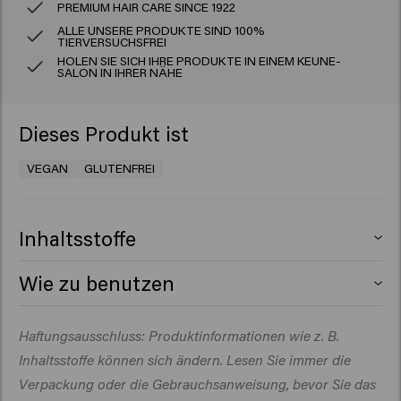
PREMIUM HAIR CARE SINCE 1922
ALLE UNSERE PRODUKTE SIND 100%
TIERVERSUCHSFREI
HOLEN SIE SICH IHRE PRODUKTE IN EINEM KEUNE-
SALON IN IHRER NÄHE
Dieses Produkt ist
VEGAN
GLUTENFREI
Inhaltsstoffe
Aqua (Water), Cetearyl Alcohol, Behentrimonium
Wie zu benutzen
Chloride, Glycerin, Isopropyl Myristate, Propylene
Glycol, Behenamidopropyl Dimethylamine, Cetyl Esters,
Auf das gewaschene Haar auftragen. Sanft
Haftungsausschluss: Produktinformationen wie z. B.
Quaternium-87, Amodimethicone, Citric Acid, Isopropyl
einmassieren und 3–5 Minuten einwirken lassen.
Alcohol, Parfum (Fragrance), Silicone Quaternium-22,
Inhaltsstoffe können sich ändern. Lesen Sie immer die
Eventuell ein warmes Handtuch um den Kopf wickeln.
Sodium Benzoate, Dipropylene Glycol, Butyrospermum
Gründlich ausspülen und mit dem Handtuch trocknen.
Verpackung oder die Gebrauchsanweisung, bevor Sie das