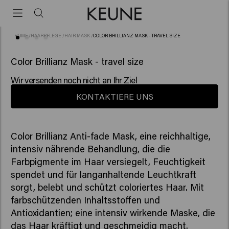
HOME
/
HAARPFLEGE
/
HAIR MASK
/
COLOR BRILLIANZ MASK - TRAVEL SIZE
(5)
Color Brillianz Mask - travel size
Wir versenden noch nicht an Ihr Ziel
KONTAKTIERE UNS
Color Brillianz Anti-fade Mask, eine reichhaltige,
intensiv nährende Behandlung, die die
Farbpigmente im Haar versiegelt, Feuchtigkeit
spendet und für langanhaltende Leuchtkraft
sorgt, belebt und schützt coloriertes Haar. Mit
farbschützenden Inhaltsstoffen und
Antioxidantien; eine intensiv wirkende Maske, die
das Haar kräftigt und geschmeidig macht.