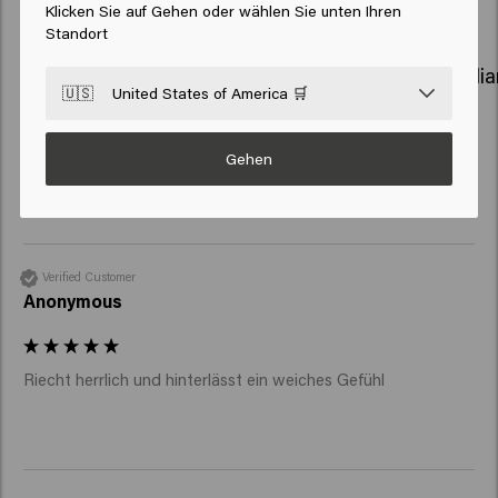
Klicken Sie auf Gehen oder wählen Sie unten Ihren
Standort
Color Brillianz Protect Spray
Color Brill
🇺🇸
United States of America 🛒
Gehen
New content loaded
5.0
Based on 5 reviews
Verified Customer
Anonymous
Riecht herrlich und hinterlässt ein weiches Gefühl