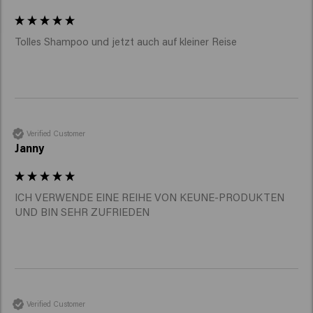
Es ist Teil der
Care Color Brillianz Routine
und ideal in
Kombination mit dem passenden Conditioner.
Tolles Shampoo und jetzt auch auf kleiner Reise
Verified Customer
Janny
ICH VERWENDE EINE REIHE VON KEUNE-PRODUKTEN 
UND BIN SEHR ZUFRIEDEN
Verified Customer