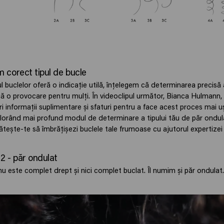
 corect tipul de bucle
ul buclelor oferă o indicație utilă, înțelegem că determinarea precisă 
ncă o provocare pentru mulți. În videoclipul următor, Bianca Hulman
i informații suplimentare și sfaturi pentru a face acest proces mai u
plorând mai profund modul de determinare a tipului tău de păr ondul
ătește-te să îmbrățișezi buclele tale frumoase cu ajutorul expertizei
 2 - păr ondulat
nu este complet drept și nici complet buclat. Îl numim și păr ondulat.