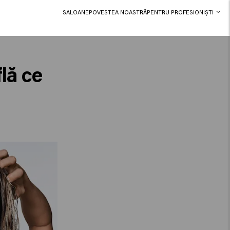
SALOANE
POVESTEA NOASTRĂ
PENTRU PROFESIONIȘTI
flă ce