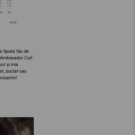
a tipului tău de
n, Ambasador Curl
șor și mai
at, buclat sau
 noastre!