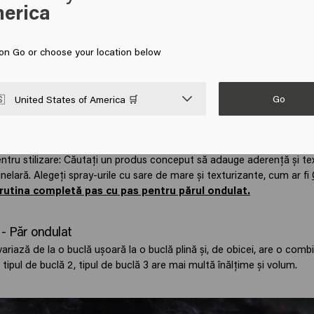
erica
tinde mai mult spre forma de "S" a buclei, în special în vârfurile părul
e scalp.
ă 2C
 on Go or choose your location below
 se apropie cel mai mult de părul creț. Multe persoane cu tipul de b
 câteva secțiuni de bucle.
tru îngrijire: Folosește șamponul
Confident Curl
pentru o spălare u
Go

United States of America 🛒
le naturale ale părului. Completați cu Balsamul sau
Masca Confident 
ntară. Finalizați cu
Leave-In Wavy (2A-2C)
pentru a defini buclele, a
 oferi o fixare ușoară.
ru stilizare: Căutați un produs conceput să adauge aderență și tex
elară. Alegeți spray-urile cu sare de mare și texturizante, cum ar fi
 rutina completă pas cu pas pentru părul ondulat.
 - Păr ondulat
variază de la o buclă ușoară la o buclă plină și, de obicei, are o combi
tipul de buclă 2, tipul de buclă 3 are mai multă înălțime și volum.