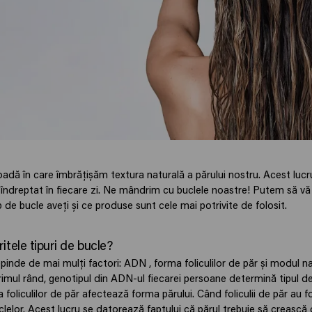
oadă în care îmbrățișăm textura naturală a părului nostru. Acest luc
 îndreptat în fiecare zi. Ne mândrim cu buclele noastre! Putem să v
p de bucle aveți și ce produse sunt cele mai potrivite de folosit.
itele tipuri de bucle?
pinde de mai mulți factori: ADN , forma foliculilor de păr și modul na
primul rând, genotipul din ADN-ul fiecarei persoane determină tipul de
ma foliculilor de păr afectează forma părului. Când foliculii de păr au 
lelor. Acest lucru se datorează faptului că părul trebuie să crească d