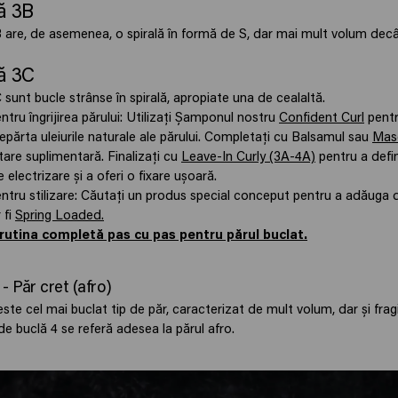
ă 3B
B are, de asemenea, o spirală în formă de S, dar mai mult volum decâ
ă 3C
 sunt bucle strânse în spirală, apropiate una de cealaltă.
ru îngrijirea părului: Utilizați Șamponul nostru
Confident Curl
pentr
epărta uleiurile naturale ale părului. Completați cu Balsamul sau
Mas
are suplimentară. Finalizați cu
Leave-In Curly (3A-4A)
pentru a defin
 electrizare și a oferi o fixare ușoară.
ru stilizare: Căutați un produs special conceput pentru a adăuga de
 fi
Spring Loaded.
 rutina completă pas cu pas pentru părul buclat.
- Păr cret (afro)
este cel mai buclat tip de păr, caracterizat de mult volum, dar și fragi
de buclă 4 se referă adesea la părul afro.