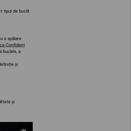
t tipul de buclă
u o spălare
ca Confident
i buclele, a
finiție și
litate și