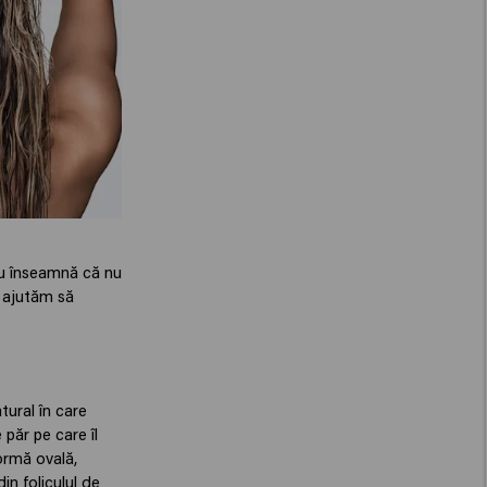
ru înseamnă că nu
ă ajutăm să
tural în care
 păr pe care îl
formă ovală,
in foliculul de