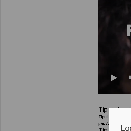
Tip de bucl
Tipul de buclă 2A
păr. Au puțin vol
Lo
Tip de bucl