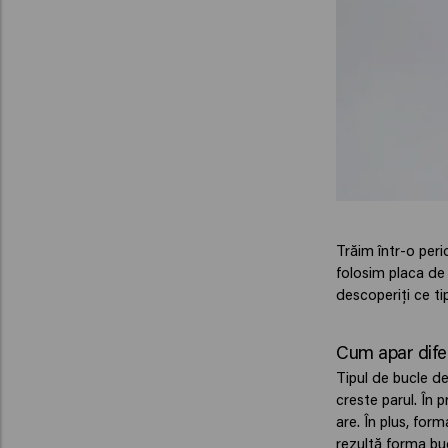
Trăim într-o peri
folosim placa de
descoperiți ce ti
Cum apar difer
Tipul de bucle de
creste parul. În 
are. În plus, for
rezultă forma buc