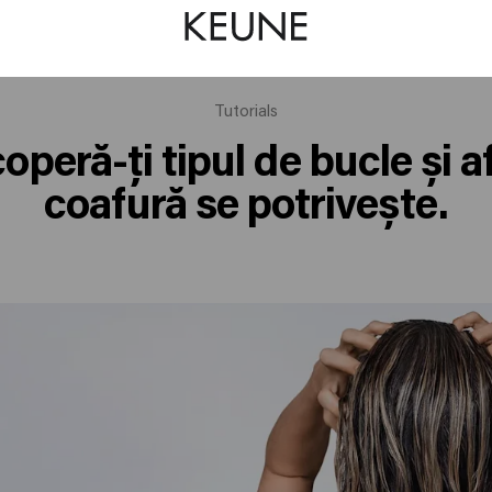
Tutorials
peră-ți tipul de bucle și a
coafură se potrivește.