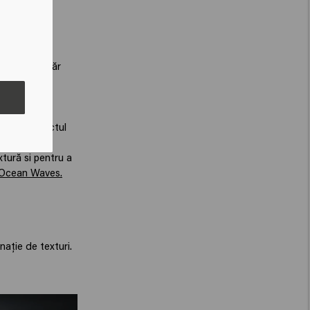
ui. Totuși,
uclă 2C au păr
șoară fără a
Curl
pentru
 reduce efectul
tură si pentru a
Ocean Waves.
nație de texturi.