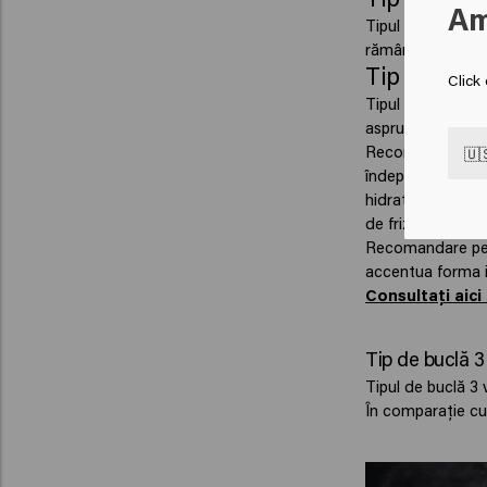
Am
Tipul de buclă 2B 
rămâne așezată p
Tip de bucl
Click
Tipul de buclă 2C
aspru și cret, cu
Recomandare pen
🇺
îndepărta uleiuri
hidratare suplime
de frizare și de a
Recomandare pent
accentua forma in
Consultați aici
Tip de buclă 3
Tipul de buclă 3 
În comparație cu 