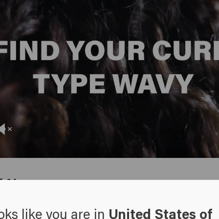
ă 2A
 este cea mai lejeră buclă și este de obicei caracterizată de câteva 
um și pot fi ușor îndreptate.
oks like you are in
United States of
ă 2B