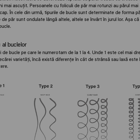
hi mai ascuțit. Persoanele cu foliculi de păr mai rotunzi au părul mai 
cap. În cele din urmă, tipurile de bucle sunt determinate de forma păru
 de păr sunt ondulate lângă altele, altele se învârt în jurul lor. Așa că
bucle.
 al buclelor
ri de bucle pe care le numerotam de la 1 la 4. Unde 1 este cel mai dre
fiecărei varietăți, încă există diferențe în cât de strânsă sau laxă este
tere.