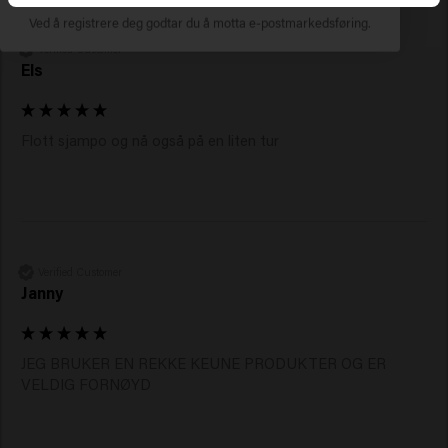
Ved å registrere deg godtar du å motta e-postmarkedsføring.
Verified Customer
Els
Flott sjampo og nå også på en liten tur
Verified Customer
Janny
JEG BRUKER EN REKKE KEUNE PRODUKTER OG ER 
VELDIG FORNØYD