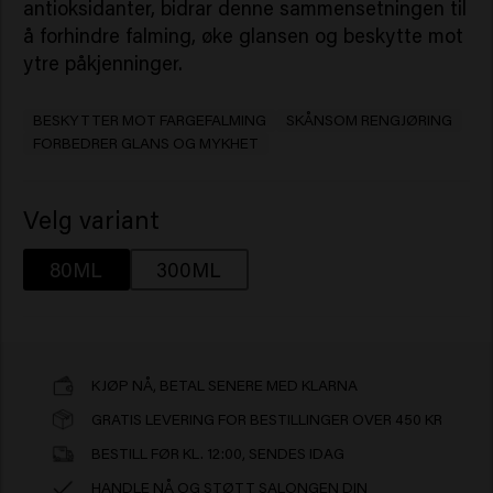
antioksidanter, bidrar denne sammensetningen til
å forhindre falming, øke glansen og beskytte mot
ytre påkjenninger.
BESKYTTER MOT FARGEFALMING
SKÅNSOM RENGJØRING
FORBEDRER GLANS OG MYKHET
Velg variant
80ML
300ML
KJØP NÅ, BETAL SENERE MED KLARNA
GRATIS LEVERING FOR BESTILLINGER OVER 450 KR
BESTILL FØR KL. 12:00, SENDES IDAG
HANDLE NÅ OG STØTT SALONGEN DIN