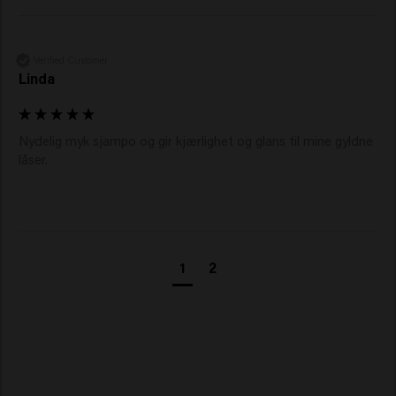
Verified Customer
Linda
Nydelig myk sjampo og gir kjærlighet og glans til mine gyldne 
låser. 
1
2