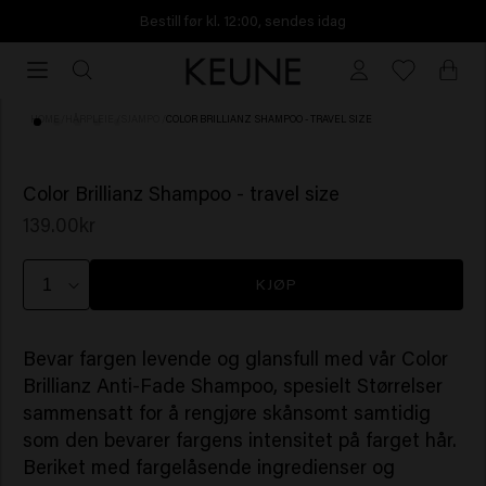
Bestill før kl. 12:00, sendes idag
Bestill
før
kl.
HOME
/
HÅRPLEIE
/
SJAMPO
/
COLOR BRILLIANZ SHAMPOO - TRAVEL SIZE
12:00,
sendes
(10)
idag
Color Brillianz Shampoo - travel size
139.00kr
KJØP
Bevar fargen levende og glansfull med vår Color
Brillianz Anti-Fade Shampoo, spesielt Størrelser
sammensatt for å rengjøre skånsomt samtidig
som den bevarer fargens intensitet på farget hår.
Beriket med fargelåsende ingredienser og