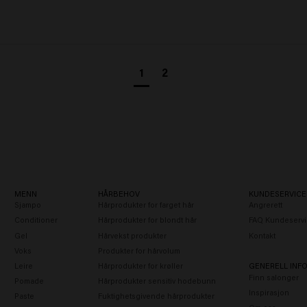
1
2
MENN
HÅRBEHOV
KUNDESERVICE
Sjampo
Hårprodukter for farget hår
Angrerett
Conditioner
Hårprodukter for blondt hår
FAQ Kundeservi
Gel
Hårvekst produkter
Kontakt
Voks
Produkter for hårvolum
Leire
Hårprodukter for krøller
GENERELL INF
Finn salonger
Pomade
Hårprodukter sensitiv hodebunn
Inspirasjon
Paste
Fuktighetsgivende hårprodukter