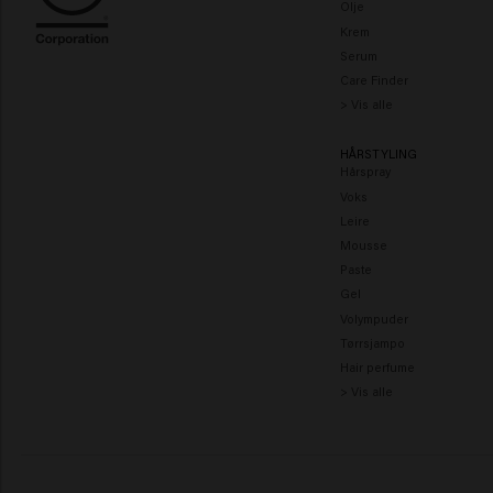
Olje
Krem
Serum
Care Finder
> Vis alle
HÅRSTYLING
Hårspray
Voks
Leire
Mousse
Paste
Gel
Volympuder
Tørrsjampo
Hair perfume
> Vis alle