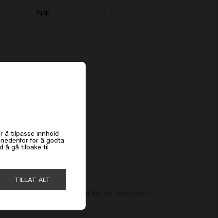
Slik bruker du sjampo for best resultat
Kjøp
Påfør i vått hår og masser forsiktig inn i hodebunnen og lengdene. La virke
kort og skyll grundig. Gjenta ved behov. Bruk deretter balsam fra samme
serie.
Egnet for ulike hårfarger
Care Color Brillianz Shampoo passer til ulike hårfarger, fra naturlige til
fargede nyanser. Formelen beskytter alle toner og forsterker glansen.
Keune sjampo for farget hår
Keune Care Color Brillianz Shampoo er spesielt utviklet for farget hår og
bidrar til å holde fargen levende og glansfull lenger.
es
Den er en del av
Care Color Brillianz-serien
og brukes gjerne sammen med
tilhørende
balsam
.
r å tilpasse innhold
k nedenfor for å godta
å gå tilbake til
TILLAT ALT
ditioner, som også er veldig fint for håret mitt!