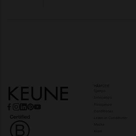
HÅRPLEIE
Sjampo
Sølvsjampo
Flassjampo
Conditioner
Leave-in Conditioner
Maske
Krem