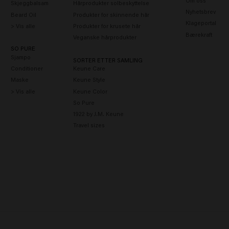
Om oss
Skjeggbalsam
Hårprodukter solbeskyttelse
Nyhetsbrev
Beard Oil
Produkter for skinnende hår
Klageportal
> Vis alle
Produkter for krusete hår
Bærekraft
Veganske hårprodukter
SO PURE
Sjampo
SORTER ETTER SAMLING
Conditioner
Keune Care
Maske
Keune Style
> Vis alle
Keune Color
So Pure
1922 by J.M. Keune
Travel sizes