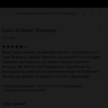
SALONGER
VÅR HISTORIE
FOR PROFESJONELLE
Color Brillianz Shampoo
349.00kr
(10)
Bevar fargen levende og glansfull med vår Color Brillianz Anti-
Fade Shampoo, spesielt Størrelser sammensatt for å rengjøre
skånsomt samtidig som den bevarer fargens intensitet
på farget hår. Beriket med fargelåsende ingredienser og
antioksidanter, bidrar denne sammensetningen til å forhindre
falming, øke glansen og beskytte mot ytre påkjenninger.
SKÅNSOM RENGJØRING
BESKYTTER MOT FARGEFALMING
FORBEDRER GLANS OG MYKHET
Velg variant