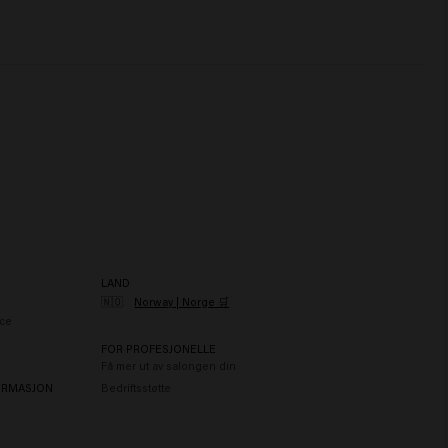
LAND
🇳🇴
Norway | Norge 🛒
ce
FOR PROFESJONELLE
Få mer ut av salongen din
ORMASJON
Bedriftsstøtte