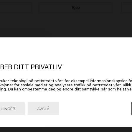
Kjøp
t ser ut som om du er i
United Stat
g

 America
RER DITT PRIVATLIV
ruker teknologi på nettstedet vårt, for eksempel informasjonskapsler, fo
 på Gå eller velg plasseringen din nedenfor
ksjoner for sosiale medier og analysere trafikk på nettstedet vårt. Klik
ing. Du kan ombestemme deg og endre ditt samtykke når som helst ved 
Gå

United States of America 🛒
LLINGER
AVSLÅ
rlater håret mitt rent og vakkert! Jeg bruker også Color Brillianz Con