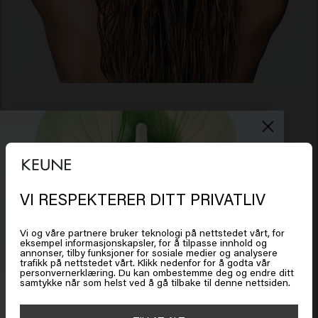
Opplevelse
Etterlater håret opptil 80% mer pleiet*
Langvarig fargeintensitet i opptil 24 vask**
VI RESPEKTERER DITT PRIVATLIV
Det ser ut som om du er i
United
Fargebeskyttelse mot falming i opptil 8 uker**
States of America
Beskyttelse mot UV-stråling
Vi og våre partnere bruker teknologi på nettstedet vårt, for
*Instrumentell test etter én påføring av Anti-fade
eksempel informasjonskapsler, for å tilpasse innhold og
Sulfate-free Shampoo og Anti-fade Mask
annonser, tilby funksjoner for sosiale medier og analysere
trafikk på nettstedet vårt. Klikk nedenfor for å godta vår
Klikk på Gå eller velg plasseringen din nedenfor
sammenlignet med ikke-pleiende shampoo
personvernerklæring. Du kan ombestemme deg og endre ditt
samtykke når som helst ved å gå tilbake til denne nettsiden.
Få 20 % rabatt
**Instrumentell test utført på hår behandlet med
Tinta Color 7.46RI, etterfulgt av Anti-fade Shampoo,
Meld deg på nyhetsbrevet og få rabatt når du handler for
🇺🇸
United States of America 🛒