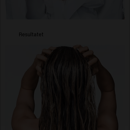
Resultatet
Fargeglans som varer
i opptil 8 uker*