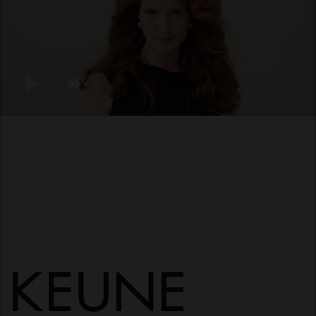
Absolute Volume
Silver Savior
Blonde Savior
To boost shine