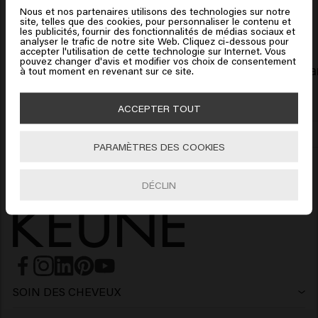
Extract, Palmitamidopropyltrimonium Chloride,
Nous et nos partenaires utilisons des technologies sur notre
Produits liés
site, telles que des cookies, pour personnaliser le contenu et
Propylene Glycol, Helianthus Annuus (Sunflower) Seed
Cliquez sur Aller ou choisissez votre emplacement ci-
les publicités, fournir des fonctionnalités de médias sociaux et
Extract, Hexyl Cinnamal, Tetramethyl
analyser le trafic de notre site Web. Cliquez ci-dessous pour
dessous
accepter l'utilisation de cette technologie sur Internet. Vous
Acetyloctahydronaphthalenes.
pouvez changer d'avis et modifier vos choix de consentement
Color Brillianz Shampooing
Color Brilli
à tout moment en revenant sur ce site.
24.45€
50ml (81.50€/1L)
25.45€
🇺🇸
United States of America 🛒
Conditioner:
opropyl Alcohol, Sodium Benzoate,
ACCEPTER TOUT
Dipropylene Glycol, Butyrospermum Parkii (Shea)
Butter, Guar Hydroxypropyltrimonium Chloride,
Aller
Ajouter
Panthenol, Hydrolyzed Vegetable Protein PG-Propyl
PARAMÈTRES DES COOKIES
Silanetriol, Polyglyceryl-3 Caprate, Cocamidopropyl
Betaine, Helianthus Annuus (Sunflower) Seed Extract,
DÉCLIN
Palmitamidopropyltrimonium Chloride, Hydrolyzed
Rhodophyceae Extract, Phenoxyethanol, Butylene
Glycol, Potassium Sorbate, Hexyl Cinnamal, Tetramethyl
Acetyloctahydronaphthalenes.​
SOIN DES CHEVEUX
Shampoing