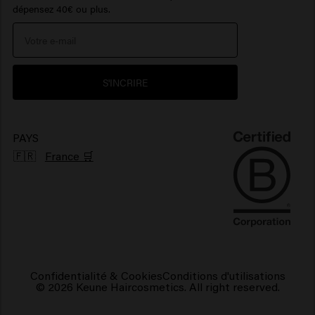
> Voir plus
Care Finder
dépensez 40€ ou plus.
Portail de réclamations
Protection solaire cheveux
> Voir plus
> Voir plus
Environnement
Produits pour cheveux brillants
S'INCRIRE
Produits pour cheveux frisés
Produits capillaires végétaliens
PAYS
🇫🇷
France 🛒
Confidentialité & Cookies
Conditions d'utilisations
© 2026 Keune Haircosmetics. All right reserved.