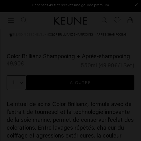
Dépensez 49 € et recevez une gourde premium.
Commandé avant 16h30, expédié le jour même.
Commandé
avant
16h30,
HOME
/
SOIN DES CHEVEUX
/
COLOR BRILLIANZ SHAMPOOING + APRÈS-SHAMPOOING
expédié
le
jour
Color Brillianz Shampooing + Après-shampooing
même.
49.90€
550ml (49.90€/1 Set)
AJOUTER
Le rituel de soins Color Brillianz, formulé avec de
l’extrait de tournesol et la technologie innovante
de la soie marine, permet de conserver l’éclat des
colorations. Entre lavages répétés, chaleur du
coiffage et agressions extérieures, la couleur