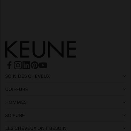
SOIN DES CHEVEUX
Shampoing
COIFFURE
Laque
Shampoing argent
HOMMES
Shampoing
Cire
Shampoing antipelliculaire
SO PURE
Shampoing
Après-shampooing
Argile
Après-shampoing
LES CHEVEUX ONT BESOIN