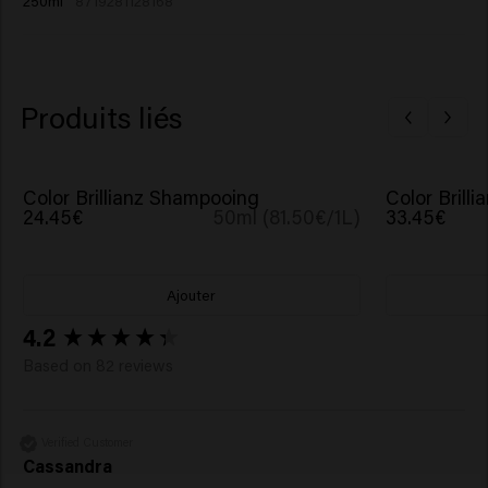
250ml
8719281128168
Betaine, Helianthus Annuus (Sunflower) Seed Extract,
Palmitamidopropyltrimonium Chloride, Hydrolyzed
Rhodophyceae Extract, Phenoxyethanol, Butylene
Glycol, Potassium Sorbate, Hexyl Cinnamal, Tetramethyl
Produits liés
Acetyloctahydronaphthalenes.​
Color Brillianz Shampooing
Color Brill
24.45€
50ml (81.50€/1L)
33.45€
Ajouter
New content loaded
4.2
Based on 82 reviews
Verified Customer
Cassandra