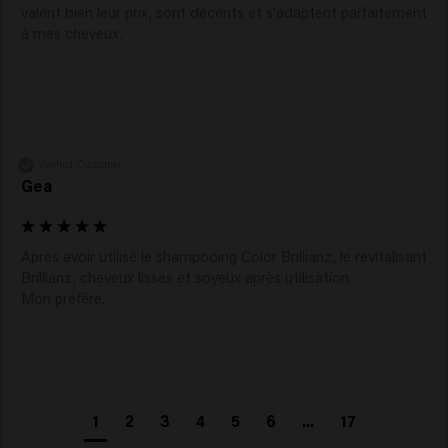
valent bien leur prix, sont décents et s'adaptent parfaitement 
à mes cheveux.
Verified Customer
Gea
Après avoir utilisé le shampooing Color Brillianz, le revitalisant 
Brillianz, cheveux lisses et soyeux après utilisation.

1
2
3
4
5
6
...
17