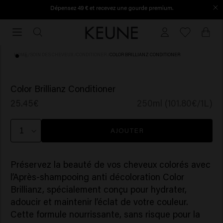
Dépensez 49 € et recevez une gourde premium.
Commandé avant 16h30, expédié le jour même.
Commandé
avant
16h30,
HOME
/
SOIN DES CHEVEUX
/
CONDITIONER
/
COLOR BRILLIANZ CONDITIONER
expédié
le
(82)
jour
Color Brillianz Conditioner
même.
25.45€
250ml (101.80€/1L)
AJOUTER
Préservez la beauté de vos cheveux colorés avec
l’Après-shampooing anti décoloration Color
Brillianz, spécialement conçu pour hydrater,
adoucir et maintenir l’éclat de votre couleur.
Cette formule nourrissante, sans risque pour la