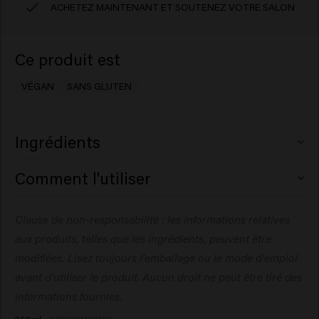
ACHETEZ MAINTENANT ET SOUTENEZ VOTRE SALON
Ce produit est
VÉGAN
SANS GLUTEN
Ingrédients
Aqua (Water), Cetearyl Alcohol, Glycerin,
Comment l'utiliser
Behentrimonium Chloride, Isopropyl Myristate,
Propylene Glycol, Quaternium-87, Behenamidopropyl
Appliquez sur les cheveux préalablement lavés, laissez
Clause de non-responsabilité : les informations relatives
Dimethylamine, Citric Acid, Parfum (Fragrance), Silicone
agir pendant 1 à 3 minutes, puis rincez abondamment.
Quaternium-22, Isopropyl Alcohol, Sodium Benzoate,
aux produits, telles que les ingrédients, peuvent être
Dipropylene Glycol, Butyrospermum Parkii (Shea)
modifiées. Lisez toujours l'emballage ou le mode d'emploi
Butter, Guar Hydroxypropyltrimonium Chloride,
avant d'utiliser le produit. Aucun droit ne peut être tiré des
Panthenol, Hydrolyzed Vegetable Protein PG-Propyl
informations fournies.
Silanetriol, Polyglyceryl-3 Caprate, Cocamidopropyl