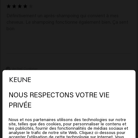
Définitivement un après-shampoing qui convient à mes 
cheveux. Le shampoing fonctionne également bien. Ça sent 
bon 
Verified Customer
Anonym
NOUS RESPECTONS VOTRE VIE
Es funktioniert! Love it! 
Il semble que vous soyez en
PRIVÉE
United States of America
Nous et nos partenaires utilisons des technologies sur notre
site, telles que des cookies, pour personnaliser le contenu et
Cliquez sur Aller ou choisissez votre emplacement ci-
les publicités, fournir des fonctionnalités de médias sociaux et
analyser le trafic de notre site Web. Cliquez ci-dessous pour
dessous
accepter l'utilisation de cette technologie sur Internet. Vous
Verified Customer