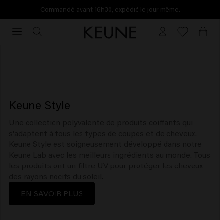
Commandé avant 16h30, expédié le jour même.
VOIR TOUS LES PRODUITS
Commandé
avant
Collections
16h30,
expédié
le
jour
même.
Keune Style
Une collection polyvalente de produits coiffants qui
s'adaptent à tous les types de coupes et de cheveux.
Keune Style est soigneusement développé dans notre
Keune Lab avec les meilleurs ingrédients au monde. Tous
les produits ont un filtre UV pour protéger les cheveux
des rayons nocifs du soleil.
EN SAVOIR PLUS