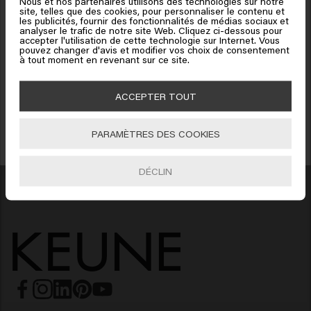
Nous et nos partenaires utilisons des technologies sur notre
site, telles que des cookies, pour personnaliser le contenu et
formules qui ont totalement transformé notre manière
Cliquez sur Aller ou choisissez votre emplacement ci-
les publicités, fournir des fonctionnalités de médias sociaux et
de prendre soin de nos cheveux, aujourd'hui encore.
analyser le trafic de notre site Web. Cliquez ci-dessous pour
dessous
accepter l'utilisation de cette technologie sur Internet. Vous
Bénéficiez de 10% de réduction !
pouvez changer d'avis et modifier vos choix de consentement
EN SAVOIR PLUS
à tout moment en revenant sur ce site.
Inscrivez-vous à la newsletter et profitez de 10% sur votre première commande
🇺🇸
United States of America 🛒
dès 40
€
d'achat ! Adieux les bad hair days !
Tous les produits Keune
ACCEPTER TOUT
Aller
Êtes-vous curieux de savoir quels produits Keune
PARAMÈTRES DES COOKIES
propose exactement ? Regardez-les tous ici d'affilée.
S'INCRIRE
VOIR TOUS LES PRODUITS
DÉCLIN