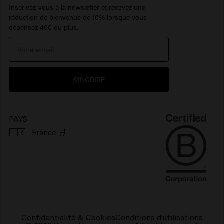
Inscrivez-vous à la newsletter et recevez une
réduction de bienvenue de 10% lorsque vous
Newsletter
Travel sizes
Produits capillaires hydratants
Huile pour barbe
> Voir plus
Care Finder
dépensez 40€ ou plus.
Portail de réclamations
Protection solaire cheveux
> Voir plus
> Voir plus
Environnement
Produits pour cheveux brillants
S'INCRIRE
Produits pour cheveux frisés
Produits capillaires végétaliens
PAYS
🇫🇷
France 🛒
Confidentialité & Cookies
Conditions d'utilisations