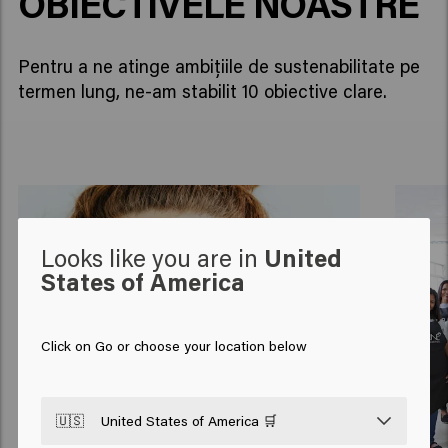
OBIECTIVELE NOASTRE
Pentru a ne atinge ambițiile de sustenabilitate pe
termen lung, ne-am stabilit 10 obiective clare.
Looks like you are in
United
States of America
Click on Go or choose your location below
🇺🇸
United States of America 🛒