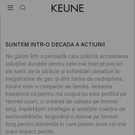
RAPORT
SUSTAINABILITATE
Sustainability report
2022
DESCARCĂ RAPORTUL COMPLET
SUNTEM INTR-O DECADA A ACTIUNII
Ne găsim într-o perioadă care solicită accelerarea
soluțiilor durabile pentru cele mai mari provocări
ale lumii: de la sărăcie și schimbări climatice la
inegalitatea de gen și alte forme de nedreptate.
Keune este o companie de familie. Aceasta
înseamnă că pentru noi scopul nu este profitul pe
termen scurt, ci crearea de valoare pe termen
lung. Împărtășim strategia și ambițiile noastre de
sustenabilitate, asigurând o viziune pe termen
lung pentru domeniile în care putem avea cel mai
mare impact pozitiv.