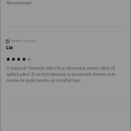
Recomandat 
Verified Customer
Lia
O surpriză! Senzație plăcută și răcoroasă atunci când vă 
spălați părul. Și ca întotdeauna cu produsele Keune; este 
nevoie de puțin pentru un rezultat bun.