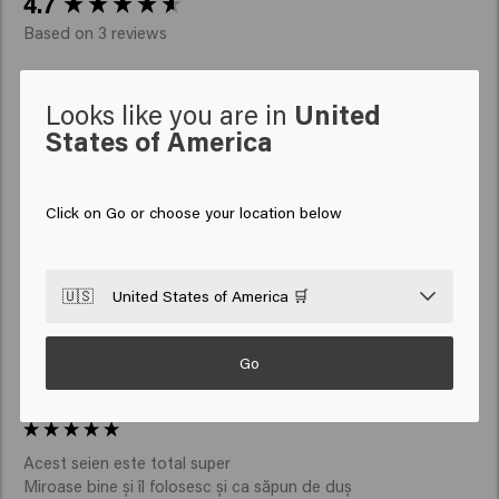
4.7
Based on 3 reviews
Looks like you are in
United
Verified Customer
Sayyora
States of America
Click on Go or choose your location below
Foarte răcoritor 
🇺🇸
United States of America 🛒
Go
Verified Customer
Christin
Acest seien este total super

Miroase bine și îl folosesc și ca săpun de duș
