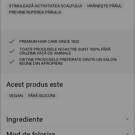
STIMULEAZĂ ACTIVITATEA SCALPULUI
HRĂNEȘTE PĂRUL
PREVINE RUPEREA PĂRULUI
PREMIUM HAIR CARE SINCE 1922
TOATE PRODUSELE NOASTRE SUNT 100% FĂRĂ
CRUZIME FAȚĂ DE ANIMALE
OBȚINE PRODUSELE PREFERATE DINTR-UN SALON
KEUNE DIN APROPIERE
Acest produs este
VEGAN
FĂRĂ SILICONI
Ingrediente
Aqua (Water), Sodium Laureth Sulfate, Decyl Glucoside,
Mod de folosire