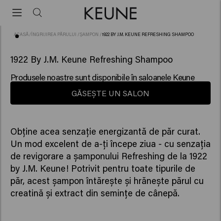
ACASĂ
/
ÎNGRIJIREA PĂRULUI
/
ȘAMPON
/
1922 BY J.M. KEUNE REFRESHING SHAMPOO
(3)
1922 By J.M. Keune Refreshing Shampoo
Produsele noastre sunt disponibile în saloanele Keune
GĂSEȘTE UN SALON
Obține acea senzație energizantă de păr curat.
Un mod excelent de a-ți începe ziua - cu senzația
de revigorare a șamponului Refreshing de la 1922
by J.M. Keune! Potrivit pentru toate tipurile de
păr, acest șampon întărește și hrănește părul cu
creatină și extract din semințe de cânepă.