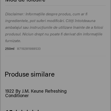
Cocamidopropyl Betaine, Glyceryl Laurate, Propylene
Glycol, Menthol, Sodium Benzoate, Laureth-2, Mentha
Masează o cantitate mică pe părul ud și pe scalp. Lasă
Disclaimer: Informațiile despre produs, cum ar fi
Piperita (Peppermint) Oil, Polyquaternium-10, Sodium
să acționeze un minut (sau mai mult). Clătește. Repetă
Chloride, Sodium Cocoyl Hydrolyzed Wheat Protein,
ingredientele, pot suferi modificări. Citiți întotdeauna
dacă este necesar. A se evita contactul cu ochii.
Citric Acid, Creatine, Mentha Piperita (Peppermint)
ambalajul sau instrucțiunile de utilizare înainte de a folosi
Extract, Potassium Sorbate.
produsul. Niciun drept nu poate fi derivat din informațiile
furnizate.
250ml
8719281988533
Produse similare
1922 By J.M. Keune Refreshing
Conditioner
New content loaded