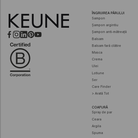
ÎNGRIJIREA PĂRULUI
Sampon
Șampon argintiu
Șampon anti-mătreață
Balsam
Balsam fară clătire
Masca
Crema
Ulei
Lotiune
Ser
Care Finder
> Arată Tot
COAFURĂ
Spray de par
Ceara
Argila
Spuma