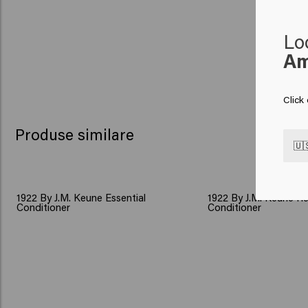
Lo
Am
Click
Produse similare
🇺
1922 By J.M. Keune Essential
1922 By J.M. Keune Re
Conditioner
Conditioner