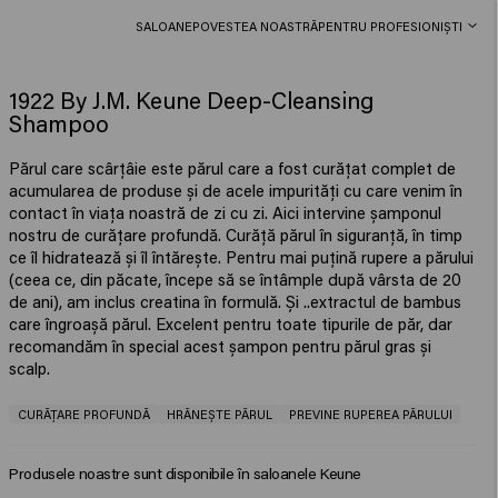
SALOANE
POVESTEA NOASTRĂ
PENTRU PROFESIONIȘTI
1922 By J.M. Keune Deep-Cleansing
Shampoo
Părul care scârțâie este părul care a fost curățat complet de
acumularea de produse și de acele impurități cu care venim în
contact în viața noastră de zi cu zi. Aici intervine șamponul
nostru de curățare profundă. Curăță părul în siguranță, în timp
ce îl hidratează și îl întărește. Pentru mai puțină rupere a părului
(ceea ce, din păcate, începe să se întâmple după vârsta de 20
de ani), am inclus creatina în formulă. Și ..extractul de bambus
care îngroașă părul. Excelent pentru toate tipurile de păr, dar
recomandăm în special acest șampon pentru părul gras și
CURĂȚARE PROFUNDĂ
HRĂNEȘTE PĂRUL
PREVINE RUPEREA PĂRULUI
Produsele noastre sunt disponibile în saloanele Keune