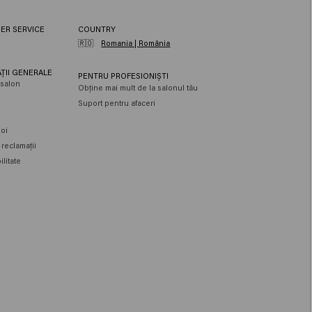
ER SERVICE
COUNTRY
🇷🇴
Romania | România
ȚII GENERALE
PENTRU PROFESIONIȘTI
salon
Obține mai mult de la salonul tău
Suport pentru afaceri
e
oi
 reclamații
litate