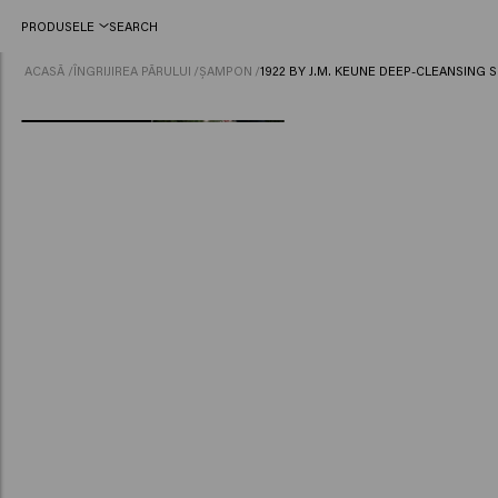
PRODUSELE
SEARCH
ACASĂ
/
ÎNGRIJIREA PĂRULUI
/
ȘAMPON
/
1922 BY J.M. KEUNE DEEP-CLEANSING