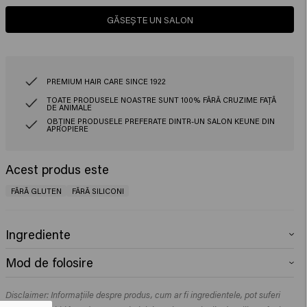
GĂSEȘTE UN SALON
PREMIUM HAIR CARE SINCE 1922
TOATE PRODUSELE NOASTRE SUNT 100% FĂRĂ CRUZIME FAȚĂ
DE ANIMALE
OBȚINE PRODUSELE PREFERATE DINTR-UN SALON KEUNE DIN
APROPIERE
Acest produs este
FĂRĂ GLUTEN
FĂRĂ SILICONI
Ingrediente
Aqua (Water), Sodium Laureth Sulfate, Decyl Glucoside, Cocamidopropyl
Mod de folosire
Betaine, PEG-200 Hydrogenated Glyceryl Palmate, Parfum (Fragrance),
Glyceryl Laurate, PEG-7 Glyceryl Cocoate, Sodium Benzoate, Sodium
Masează pe părul ud și pe scalp. Îl poți folosi și pentru a-ți spăla barba și
Chloride, Dipropylene Glycol, Citric Acid, Laureth-2, Propylene Glycol,
Disclaimer: Informațiile despre produs, cum ar fi ingredientele, pot suferi
corpul, este bun pentru toate. Clătește. Repetă dacă este necesar.