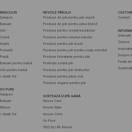
MASCULIN
NEVOILE PĂRULUI
CUSTOM
Șampon
Produse de păr pentru păr vopsit
Contact
Balsam
Produse de păr pentru părul blond
Gel
Produse pentru creșterea părului
INFORMA
Găsește 
Ceară
Produse pentru volumul părului
Cariere
Argilă
Produse pentru păr bucle
Inspirați
Pomadă
Produse pentru păr pentru scalp sensibil
Despre n
Pastă
Produse hidratante pentru păr
Portal de
Balsam pentru barbă
Protecție solară păr
Sustenabi
Ulei pentru barbă
Produse pentru păr strălucitor
> Arată Tot
Produse pentru părul creț
Produse vegane pentru păr
SO PURE
Sampon
SORTEAZĂ DUPĂ GAMĂ
Balsam
Keune Care
Masca
Keune Style
> Arată Tot
Keune Color
So Pure
1922 by J.M. Keune