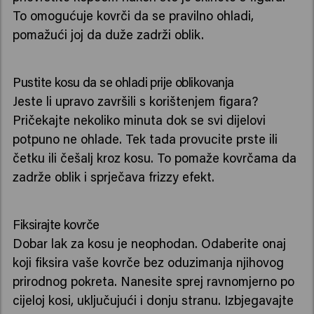
To omogućuje kovrči da se pravilno ohladi,
pomažući joj da duže zadrži oblik.
Pustite kosu da se ohladi prije oblikovanja
Jeste li upravo završili s korištenjem figara?
Pričekajte nekoliko minuta dok se svi dijelovi
potpuno ne ohlade. Tek tada provucite prste ili
četku ili češalj kroz kosu. To pomaže kovrčama da
zadrže oblik i sprječava frizzy efekt.
Fiksirajte kovrče
Dobar lak za kosu je neophodan. Odaberite onaj
koji fiksira vaše kovrče bez oduzimanja njihovog
prirodnog pokreta. Nanesite sprej ravnomjerno po
cijeloj kosi, uključujući i donju stranu. Izbjegavajte