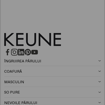
ÎNGRIJIREA PĂRULUI
Sampon
COAFURĂ
Spray de par
Șampon argintiu
MASCULIN
Șampon
Ceara
Șampon anti-mătreață
SO PURE
Sampon
Balsam
Argila
Balsam
NEVOILE PĂRULUI