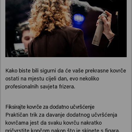
Kako biste bili sigurni da će vaše prekrasne kovrče
ostati na mjestu cijeli dan, evo nekoliko
profesionalnih savjeta frizera.
Fiksirajte kovrče za dodatno učvršćenje
Praktičan trik za davanje dodatnog učvršćenja
kovrčama jest da svaku kovrču nakratko
pričvrstite kopčom nakon što je skinete s figara.