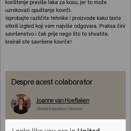
korištenje previše laka za kosu, jer to može
uzrokovati opuštanje kovrči.
Isprobajte različite tehnike i proizvode kako biste
otkrili izgled koji vam najviše odgovara. Praksa čini
savršenstvo i čak prije nego što to shvatite,
kreirali ste savršene kovrče!
Despre acest colaborator
Joanne van Hoeflaken
Global Education Director
Joanne este responsabilă de dezvoltarea și
Looks like you are in
United
implementarea programelor internaționale de