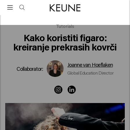
Ondulator de păr
Tutorials
Kako koristiti figaro:
kreiranje prekrasih kovrči
Joanne van Hoeflaken
Collaborator:
Global Education Director