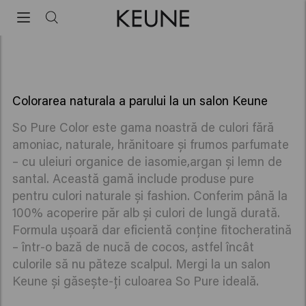
Keune So Pure Color
Keune So Pure Color
Colorarea naturala a parului la un salon Keune
So Pure Color este gama noastră de culori fără
amoniac, naturale, hrănitoare și frumos parfumate
– cu uleiuri organice de iasomie,argan și lemn de
santal. Această gamă include produse pure
pentru culori naturale și fashion. Conferim până la
100% acoperire păr alb și culori de lungă durată.
Formula ușoară dar eficientă conține fitocheratină
– într-o bază de nucă de cocos, astfel încât
culorile să nu păteze scalpul. Mergi la un salon
Keune și găsește-ți culoarea So Pure ideală.