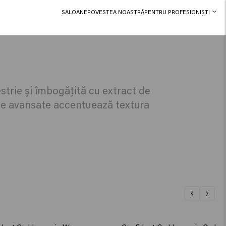
SALOANE
POVESTEA NOASTRĂ
PENTRU PROFESIONIȘTI
strie și îmbogățită cu extract de
ule avansate accentuează textura