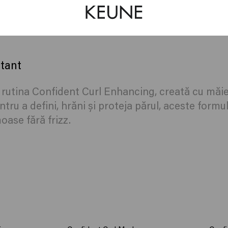
stant
cu rutina Confident Curl Enhancing, creată cu măie
ru a defini, hrăni și proteja părul, aceste form
oase fără frizz.