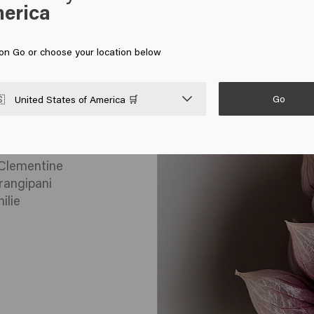
erica
 on Go or choose your location below
Go

United States of America 🛒
 Clementine
rangipani
ilie