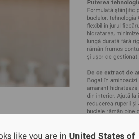
Puterea tehnologi
Formulată științific 
buclelor, tehnologia
flexibil în jurul fiecă
hidratarea, minimizea
lungă durată fără rig
rămân frumos contu
și ușor de gestionat.
De ce extract de 
Bogat în aminoacizi e
amarant hidratează î
din interior. Ajută la
reducerea ruperii și 
buclele rămân bine de
pline de elasticitate.
oks like you are in
United States of