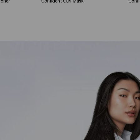
ioner
Confident Curl Mask
Confi