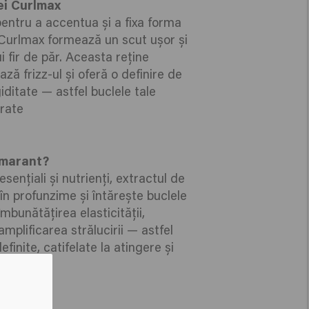
ei Curlmax
pentru a accentua și a fixa forma
 Curlmax formează un scut ușor și
rui fir de păr. Aceasta reține
ză frizz-ul și oferă o definire de
iditate — astfel buclele tale
rate
amarant?
sențiali și nutrienți, extractul de
n profunzime și întărește buclele
 îmbunătățirea elasticității,
amplificarea strălucirii — astfel
finite, catifelate la atingere și