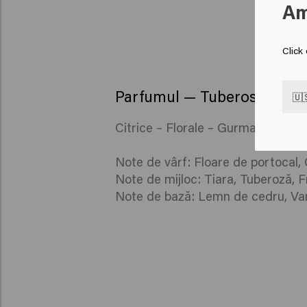
Am
Click
Parfumul — Tuberosa
🇺
Citrice – Florale – Gurmande
Note de vârf: Floare de portocal,
Note de mijloc: Tiara, Tuberoză, F
Note de bază: Lemn de cedru, Van