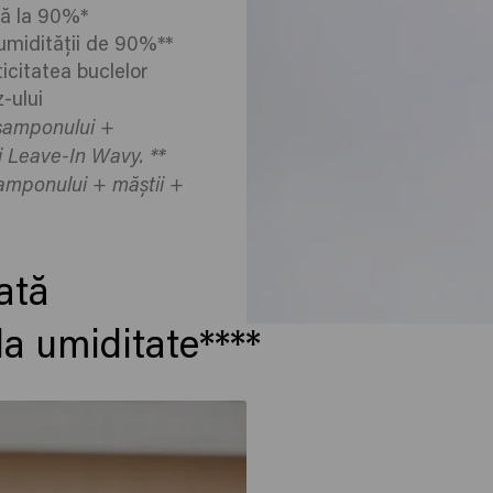
nă la 90%*
umidității de 90%**
ticitatea buclelor
-ului
 șamponului +
i Leave-In Wavy. **
șamponului + măștii +
ată
la umiditate****