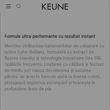
Color Brillianz
Color Brillianz
Pentru păr vopsit, protejează și prelungește
durabilitatea culorii.
Formule ultra-performante cu rezultat instant
Menține strălucirea tratamentelor de coloarare cu
rutina Color Brillianz, formulată cu extract de
floarea soarelui și tehnologia inovatoare Sea Silk.
Spălările frecvente, coafarea cu căldură și factorii
de mediu pot cauza decolorarea și uscarea
părului, iar aceste formule ajută la fixarea culorii,
protejează împotriva estompării și hrănește în
profunzime firele de păr.