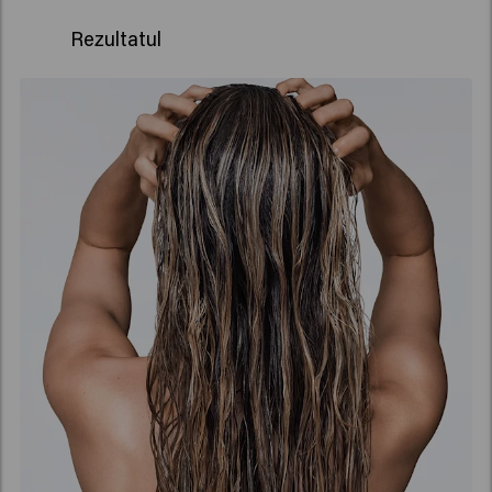
Rezultatul
Vibranța culorii este
păstrată până la 8
săptămâni**