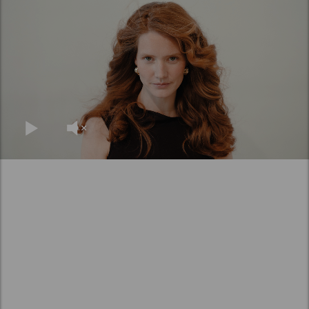
Absolute Volume
Silver Savior
Blonde Savior
Radiant Gloss