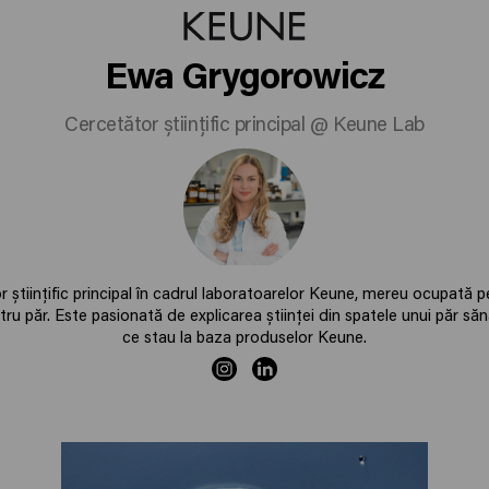
Ewa Grygorowicz
Cercetător științific principal @ Keune Lab
 științific principal în cadrul laboratoarelor Keune, mereu ocupată p
u păr. Este pasionată de explicarea științei din spatele unui păr sănă
ce stau la baza produselor Keune.