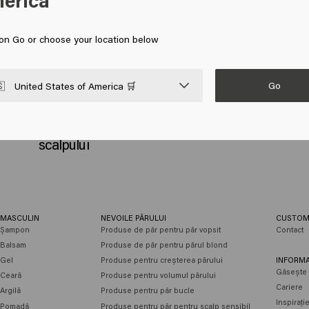
erica
 on Go or choose your location below
Go

United States of America 🛒
Healthy Hair Tips
Cele mai frecvente 4 probleme ale
scalpului
MASCULIN
NEVOILE PĂRULUI
CUSTOM
Șampon
Produse de păr pentru păr vopsit
Contact
Balsam
Produse de păr pentru părul blond
Gel
Produse pentru creșterea părului
INFORMA
Găsește 
Ceară
Produse pentru volumul părului
Cariere
Argilă
Produse pentru păr bucle
Inspirați
Pomadă
Produse pentru păr pentru scalp sensibil