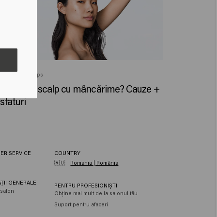
Healthy Hair Tips
Suferi de scalp cu mâncărime? Cauze +
sfaturi
ER SERVICE
COUNTRY
🇷🇴
Romania | România
ȚII GENERALE
PENTRU PROFESIONIȘTI
salon
Obține mai mult de la salonul tău
Suport pentru afaceri
e