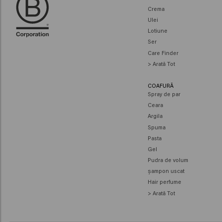
Crema
Ulei
Lotiune
Ser
Care Finder
> Arată Tot
COAFURĂ
Spray de par
Ceara
Argila
Spuma
Pasta
Gel
Pudra de volum
șampon uscat
Hair perfume
> Arată Tot