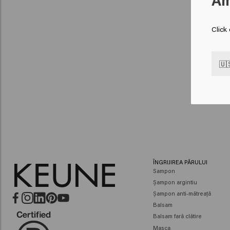
Am
Click
🇺
ÎNGRIJIREA PĂRULUI
Sampon
Șampon argintiu
Șampon anti-mătreață
Balsam
Balsam fară clătire
Masca