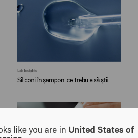
Lab Insights
Siliconi în șampon: ce trebuie să știi
oks like you are in
United States of