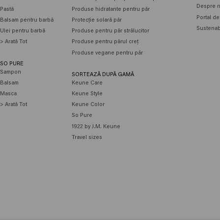
Despre n
Pastă
Produse hidratante pentru păr
Portal de
Balsam pentru barbă
Protecție solară păr
Sustenabi
Ulei pentru barbă
Produse pentru păr strălucitor
> Arată Tot
Produse pentru părul creț
Produse vegane pentru păr
SO PURE
Sampon
SORTEAZĂ DUPĂ GAMĂ
Balsam
Keune Care
Masca
Keune Style
> Arată Tot
Keune Color
So Pure
1922 by J.M. Keune
Travel sizes