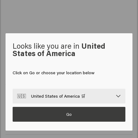
Păr hrănit în profunzime
Păr puternic, luminos
Păr cu strălucire intensă
Looks like you are in
United
States of America
Click on Go or choose your location below
ÎNGRIJIREA PĂRULUI
Sampon
🇺🇸
United States of America 🛒
COAFURĂ
Spray de par
Șampon argintiu
MASCULIN
Go
Șampon
Ceara
Șampon anti-mătreață
SO PURE
Sampon
Balsam
Argila
Balsam