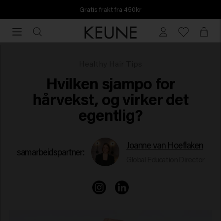
Gratis frakt fra 450kr
Gratis
frakt
fra
450kr
Hvilken sjampo for hårvekst
Healthy Hair Tips
Hvilken sjampo for
hårvekst, og virker det
egentlig?
Joanne van Hoeflaken
samarbeidspartner:
Global Education Director