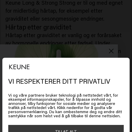
Keune Long & Strong Strong er til og med egnet
for midlertidig hårtap, for eksempel etter
graviditet eller sesongmessige endringer.
Hårtap etter graviditet
Hårtap etter graviditet er vanlig og er forårsaket
av hormonelle endringer etter fødsel. Under
graviditet forblir hårene i vekstfasen lenger, men
etterpå går flere hår inn i fellingsfasen samtidig.
Selv om dette vanligvis er midlertidig, kan en
sjampo for hårvekst bidra til å stimulere
VI RESPEKTERER DITT PRIVATLIV
hodebunnen og få håret til å se sterkere og
fyldigere ut.
Vi og våre partnere bruker teknologi på nettstedet vårt, for
Ingredienser som peptider, koffein og Centella
eksempel informasjonskapsler, for å tilpasse innhold og
annonser, tilby funksjoner for sosiale medier og analysere
Det ser ut som om du er i
United
Asiatica støtter den naturlige hårvekstsyklusen
trafikk på nettstedet vårt. Klikk nedenfor for å godta vår
personvernerklæring. Du kan ombestemme deg og endre ditt
States of America
og gir optimal hodebunnspleie.
samtykke når som helst ved å gå tilbake til denne nettsiden.
Få 20 % rabatt
Finnes det virkelig en sjampo som
Meld deg på nyhetsbrevet og få rabatt når du handler for
stimulerer hårvekst?
TILLAT ALT