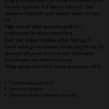
Long & Strong-serien fra Keune kombinerer disse
trinnene og bidrar til å fremme hårvekst. Den
reduserer hårbrudd og er spesielt egnet for tynt
hår.
Tips:
Masser alltid sjampoen godt inn i
hodebunnen for ekstra stimulering.
Kan hår vokse tilbake etter hårtap?
Dette avhenger av årsaken. Midlertidig hårtap (for
eksempel på grunn av stress eller hormonelle
forandringer) kan ofte komme seg.
Riktig sjampo kan støtte denne prosessen ved å:
Holde hodebunnen sunn
Støtte ny hårvekst
Redusere hårtap forårsaket av brudd