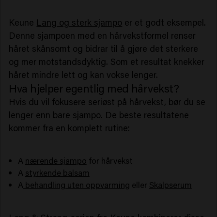
Keune
Lang og sterk sjampo
er et godt eksempel.
Denne sjampoen med en hårvekstformel renser
håret skånsomt og bidrar til å gjøre det sterkere
og mer motstandsdyktig. Som et resultat knekker
håret mindre lett og kan vokse lenger.
Hva hjelper egentlig med hårvekst?
Hvis du vil fokusere seriøst på hårvekst, bør du se
lenger enn bare sjampo. De beste resultatene
kommer fra en komplett rutine:
A
nærende sjampo
for hårvekst
A
styrkende balsam
A
behandling uten oppvarming
eller
Skalpserum