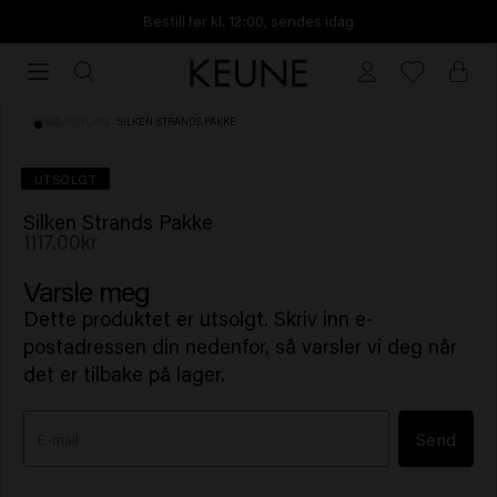
Bestill før kl. 12:00, sendes idag
Bestill
før
kl.
HOME
/
STYLING
/
SILKEN STRANDS PAKKE
12:00,
sendes
UTSOLGT
idag
Silken Strands Pakke
1117.00kr
Varsle meg
Dette produktet er utsolgt. Skriv inn e-
postadressen din nedenfor, så varsler vi deg når
det er tilbake på lager.
Send