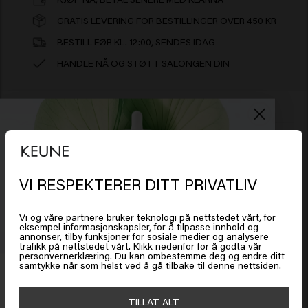
GRATIS LEVERING FOR BESTILLINGER OVER 450 KR
BESTILL FØR KL. 12:00, SENDES IDAG
HANDLE NÅ OG STØTT SALONGEN DIN
Ingredienser
Sea Foam:
Aqua (Water), Alcohol Denat., VP/VA
VI RESPEKTERER DITT PRIVATLIV
Det ser ut som om du er i
United
Ansvarsfraskrivelse: Produktinformasjon, som
Copolymer, Polyquaternium-11, Caprylyl Glycol, Inulin,
States of America
ingredienser, kan endres. Les alltid emballasjen eller
Phenoxyethanol, Cetrimonium Chloride,
Vi og våre partnere bruker teknologi på nettstedet vårt, for
eksempel informasjonskapsler, for å tilpasse innhold og
Polyquaternium-4, PEG-40 Hydrogenated Castor Oil,
bruksanvisningen før du bruker produktet. Ingen
annonser, tilby funksjoner for sosiale medier og analysere
Parfum (Fragrance), Ceteareth-30, Panthenol,
trafikk på nettstedet vårt. Klikk nedenfor for å godta vår
Klikk på Gå eller velg plasseringen din nedenfor
rettigheter kan utledes fra informasjonen som er gitt.
personvernerklæring. Du kan ombestemme deg og endre ditt
Dipropylene Glycol, Maris Sal (Sea Salt),
samtykke når som helst ved å gå tilbake til denne nettsiden.
Få 20 % rabatt
Ethylhexylglycerin, Citric Acid, Hydrolyzed Pea Protein,
Meld deg på nyhetsbrevet og få rabatt når du handler for
Hydrolyzed Vegetable Protein, Potassium Sorbate,
🇺🇸
United States of America 🛒
TILLAT ALT