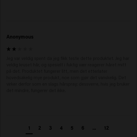
Anonymous
Jeg var veldig spent da jeg fikk teste dette produktet. Jeg har 
veldig kruset hår, og spesielt i fuktig vær reagerer håret mitt 
på det. Produktet fungerer litt, men det etterlater 
hovedsakelig mye produkt, noe som gjør det vanskelig. Det 
virker derfor som en slags hårspray; dessverre, hvis jeg bruker 
det mindre, fungerer det ikke.
1
2
3
4
5
6
...
12