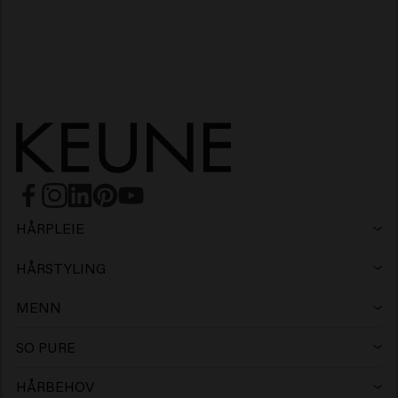
HÅRPLEIE
Sjampo
HÅRSTYLING
Hårspray
Sølvsjampo
MENN
Sjampo
Voks
Flassjampo
SO PURE
Sjampo
Conditioner
Leire
Conditioner
HÅRBEHOV