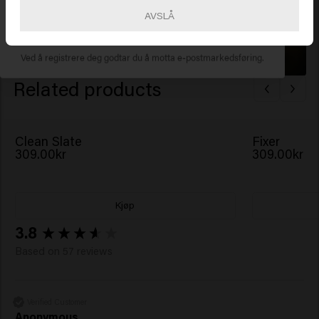
AVSLÅ
ABONNER NÅ
Ved å registrere deg godtar du å motta e-postmarkedsføring.
Related products
Clean Slate
Fixer
309.00kr
309.00kr
Kjøp
New content loaded
3.8
Based on 57 reviews
Verified Customer
Anonymous