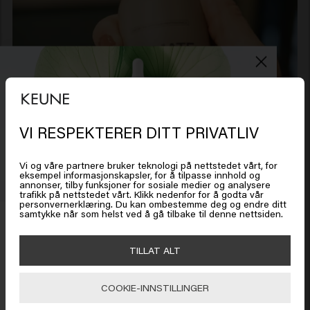
VI RESPEKTERER DITT PRIVATLIV
Det ser ut som om du er i
United
States of America
Vi og våre partnere bruker teknologi på nettstedet vårt, for
eksempel informasjonskapsler, for å tilpasse innhold og
annonser, tilby funksjoner for sosiale medier og analysere
trafikk på nettstedet vårt. Klikk nedenfor for å godta vår
Klikk på Gå eller velg plasseringen din nedenfor
personvernerklæring. Du kan ombestemme deg og endre ditt
samtykke når som helst ved å gå tilbake til denne nettsiden.
Få 20 % rabatt
Meld deg på nyhetsbrevet og få rabatt når du handler for
🇺🇸
United States of America 🛒
TILLAT ALT
450 kr eller mer. Enjoy!
COOKIE-INNSTILLINGER
Gå