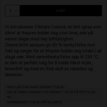
KJØP
Vi introduserer Climate Control, en lett spray som
sikrer at frisyren holder seg uten krus, selv på
varme dager med høy luftfuktighet.
Denne lette sprayen gir 90 % beskyttelse mot
fukt og sørger for at frisyren holder seg intakt i all
slags vær. Med varmebeskyttelse opp til 230 °C,
er den et perfekt valg for å holde håret mykt,
krusefritt og med en frisk duft av rabarbra og
blomster.
VEKTLØS FUKTIGHETSBESKYTTELSE
GIR 24 TIMER I DØGNET FUKTBESKYTTELSE PÅ OPPTIL 90
%*
VARMEBESKYTTELSE OPPTIL 230°C