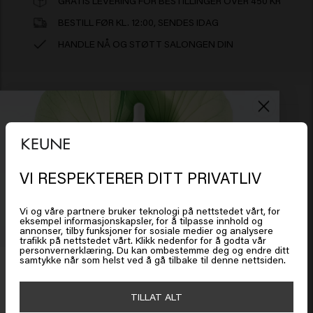
GRATIS LEVERING FOR BESTILLINGER OVER 450 KR
BESTILL FØR KL. 12:00, SENDES IDAG
HANDLE NÅ OG STØTT SALONGEN DIN
Ingredienser
Long & Strong
Shampoo:
Aqua (Water), Sodium Lauroyl
VI RESPEKTERER DITT PRIVATLIV
Ansvarsfraskrivelse: Produktinformasjon, som
Det ser ut som om du er i
United
Methyl Isethionate, Sodium Cocoyl Isethionate,
States of America
ingredienser, kan endres. Les alltid emballasjen eller
Cocamidopropyl Betaine, Sodium Cocoyl Glutamate,
Vi og våre partnere bruker teknologi på nettstedet vårt, for
Sodium Chloride, Phenoxyethanol, Glycerin, Disodium
bruksanvisningen før du bruker produktet. Ingen
eksempel informasjonskapsler, for å tilpasse innhold og
Cocoamphodiacetate, Coco-Glucoside, Glyceryl Oleate,
annonser, tilby funksjoner for sosiale medier og analysere
rettigheter kan utledes fra informasjonen som er gitt.
trafikk på nettstedet vårt. Klikk nedenfor for å godta vår
Klikk på Gå eller velg plasseringen din nedenfor
Parfum (Fragrance), PEG-40 Hydrogenated Castor Oil,
personvernerklæring. Du kan ombestemme deg og endre ditt
samtykke når som helst ved å gå tilbake til denne nettsiden.
Få 20 % rabatt
Sodium Benzoate, Hydroxypropyltrimonium Inulin,
Polyquaternium-10, Polyquaternium-7, Guar
Meld deg på nyhetsbrevet og få rabatt når du handler for
🇺🇸
United States of America 🛒
TILLAT ALT
Hydroxypropyltrimonium Chloride,
450 kr eller mer. Enjoy!
Related products