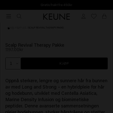
Gratis frakt fra 450kr
Gratis
frakt
fra
HOME
/
HÅRPLEIE
/
SCALP REVIVAL THERAPY PAKKE
450kr
Scalp Revival Therapy Pakke
1197.00kr
KJØP
Oppnå sterkere, lengre og sunnere hår fra bunnen
av med Long and Strong – en hybridpleie for hår
og hodebunn, utviklet med Centella Asiatica,
Marine Density Infusion og biomimetiske
peptider. Denne avanserte sammensetningen
pleier hodebunnen, styrker hårstråene og støtter