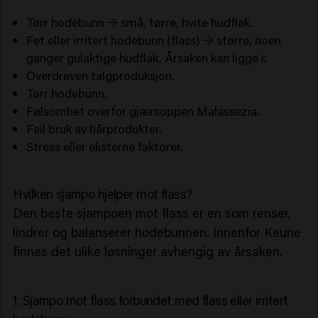
Tørr hodebunn → små, tørre, hvite hudflak.
Fet eller irritert hodebunn (flass) → større, noen
ganger gulaktige hudflak. Årsaken kan ligge i:
Overdreven talgproduksjon.
Tørr hodebunn.
Følsomhet overfor gjærsoppen Malassezia.
Feil bruk av hårprodukter.
Stress eller eksterne faktorer.
Hvilken sjampo hjelper mot flass?
Den beste sjampoen mot flass er en som renser,
lindrer og balanserer hodebunnen. Innenfor Keune
finnes det ulike løsninger avhengig av årsaken.
1. Sjampo mot flass forbundet med flass eller irritert