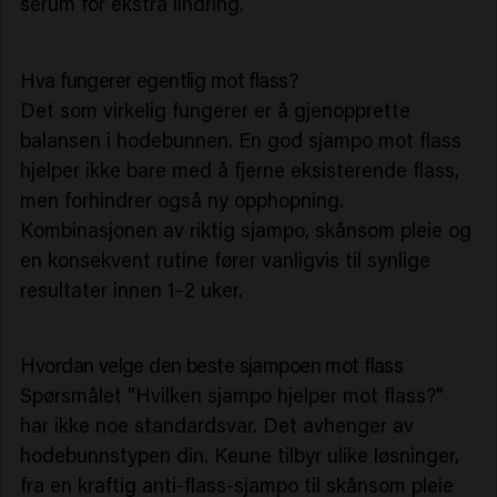
serum for ekstra lindring.
Hva fungerer egentlig mot flass?
Det som virkelig fungerer er å gjenopprette
balansen i hodebunnen. En god sjampo mot flass
hjelper ikke bare med å fjerne eksisterende flass,
men forhindrer også ny opphopning.
Kombinasjonen av riktig sjampo, skånsom pleie og
en konsekvent rutine fører vanligvis til synlige
resultater innen 1–2 uker.
Hvordan velge den beste sjampoen mot flass
Spørsmålet "Hvilken sjampo hjelper mot flass?"
har ikke noe standardsvar. Det avhenger av
hodebunnstypen din. Keune tilbyr ulike løsninger,
fra en kraftig anti-flass-sjampo til skånsom pleie