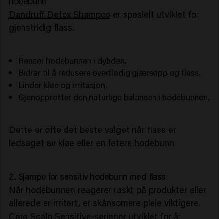
hodebunn
Dandruff Detox Shampoo
er spesielt utviklet for
gjenstridig flass.
Renser hodebunnen i dybden.
Bidrar til å redusere overflødig gjærsopp og flass.
Linder kløe og irritasjon.
Gjenoppretter den naturlige balansen i hodebunnen.
Dette er ofte det beste valget når flass er
ledsaget av kløe eller en fetere hodebunn.
2. Sjampo for sensitiv hodebunn med flass
Når hodebunnen reagerer raskt på produkter eller
allerede er irritert, er skånsomere pleie viktigere.
Care Scalp Sensitive-serien
er utviklet for å: