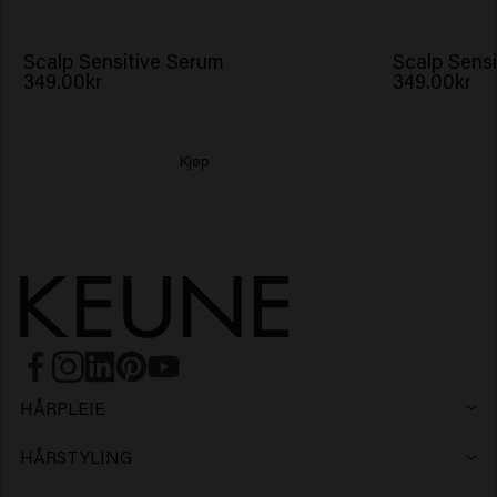
Scalp Sensitive Serum
Scalp Sensi
349.00kr
349.00kr
Kjøp
HÅRPLEIE
Sjampo
HÅRSTYLING
Hårspray
Sølvsjampo