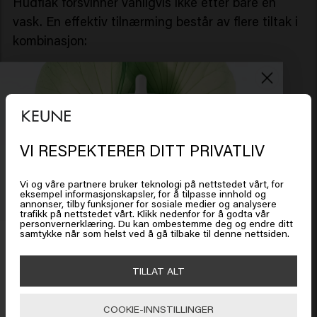
Hudflak forsvinner vanligvis ikke etter bare én
vask. En effektiv tilnærming består av flere tiltak i
kombinasjon:
Å bruke en passende sjampo 2–3 ganger i uken.
Massere sjampoen forsiktig inn i hodebunnen.
Skyll grundig med lunkent vann.
Ikke bruk stylingprodukter i hodebunnen.
VI RESPEKTERER DITT PRIVATLIV
Bruk eventuelt et beroligende serum, som f.eks.
Scalp Sensitive Serum
.
Vi og våre partnere bruker teknologi på nettstedet vårt, for
eksempel informasjonskapsler, for å tilpasse innhold og
annonser, tilby funksjoner for sosiale medier og analysere
Det ser ut som om du er i
United
trafikk på nettstedet vårt. Klikk nedenfor for å godta vår
Ofte stilte spørsmål om sjampo mot flass
personvernerklæring. Du kan ombestemme deg og endre ditt
States of America
samtykke når som helst ved å gå tilbake til denne nettsiden.
Få 20 % rabatt
Alt du vil vite om å velge riktig sjampo mot flass.
Meld deg på nyhetsbrevet og få rabatt når du handler for
TILLAT ALT
Klikk på Gå eller velg plasseringen din nedenfor
450 kr eller mer. Enjoy!
Hva er den beste sjampoen mot flass?
COOKIE-INNSTILLINGER
Den beste sjampoen avhenger av årsaken. For