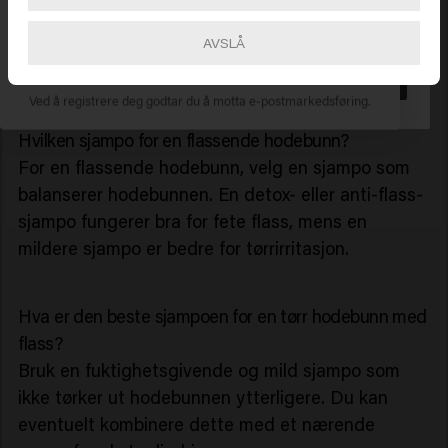
flass er en anti-flass-sjampo som Dandruff Detox
🇺🇸
United States of America 🛒
AVSLÅ
mest effektiv. For en sensitiv hodebunn er en mild,
ABONNER NÅ
beroligende sjampo bedre.
Gå
Ved å registrere deg godtar du å motta e-postmarkedsføring.
Hvilken sjampo for en flassende hodebunn?
For en flassende hodebunn, velg en sjampo som
balanserer hodebunnen. En detox- eller anti-flass-
sjampo fungerer bra for fete flass, mens en
mildere sjampo er bedre for tørrirritasjon.
Hva er den beste sjampoen for en tørr hodebunn med
flass?
Bruk en fuktighetsgivende og mild sjampo som
ikke tørker ut hodebunnen ytterligere. Du kan
eventuelt kombinere dette med et nærende