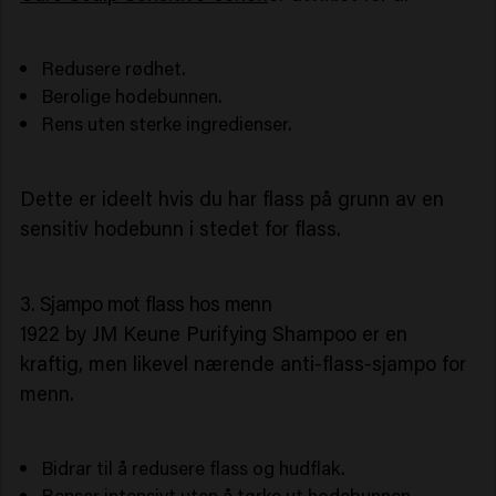
Redusere rødhet.
Berolige hodebunnen.
Rens uten sterke ingredienser.
Dette er ideelt hvis du har flass på grunn av en
sensitiv hodebunn i stedet for flass.
3. Sjampo mot flass hos menn
1922 by JM Keune Purifying Shampoo er en
kraftig, men likevel nærende anti-flass-sjampo for
menn.
Bidrar til å redusere flass og hudflak.
Renser intensivt uten å tørke ut hodebunnen.