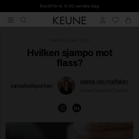
Bestill før kl. 12:00, sendes idag
Bestill
før
kl.
12:00,
Hvilken sjampo er best mot flass?
Healthy Hair Tips
sendes
Hvilken sjampo mot
idag
flass?
Joanne van Hoeflaken
samarbeidspartner:
Global Education Director