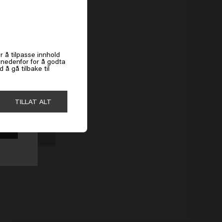
es
r å tilpasse innhold
k nedenfor for å godta
å gå tilbake til
 Education
TILLAT ALT
 cutting and