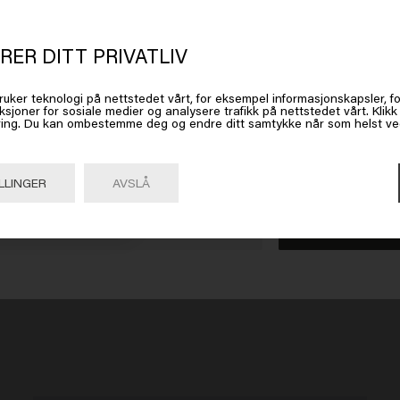
nne samarbeidspartneren
RER DITT PRIVATLIV
t ser ut som om du er i
United Stat
Joanne van Hoeflaken
ruker teknologi på nettstedet vårt, for eksempel informasjonskapsler, fo
ksjoner for sosiale medier og analysere trafikk på nettstedet vårt. Klik
 America
ing. Du kan ombestemme deg og endre ditt samtykke når som helst ved 
Global Education Director
At the helm of Keune's education program is Joanne. With the
 på Gå eller velg plasseringen din nedenfor
team, she trains and guides Keune hairstylists worldwide.
LLINGER
AVSLÅ
The international Education team knows all the ins and outs of
coloring techniques, hair styling, and the latest hair trends.
Gå

United States of America 🛒