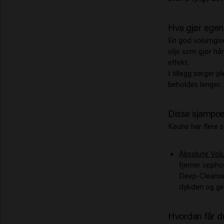
Hva gjør egen
En god volumgive
olje som gjør hår
effekt.
I tillegg sørger 
beholdes lenger.
Disse sjampoen
Keune har flere 
Absolute Vo
fjerner oppho
Deep-Cleansin
dybden og gir
Hvordan får d