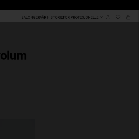
SALONGER
VÅR HISTORIE
FOR PROFESJONELLE
 volum