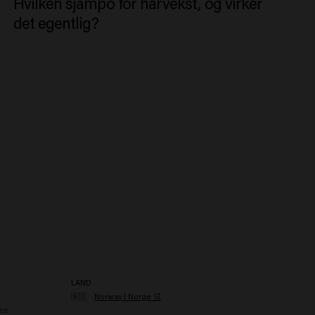
Hvilken sjampo for hårvekst, og virker
det egentlig?
LAND
🇳🇴
Norway | Norge 🛒
ce