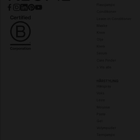
Flassjampo
Conditioner
Leave-in Conditioner
Maske
Krem
Olje
Krem
Serum
Care Finder
> Vis alle
HÅRSTYLING
Hårspray
Voks
Leire
Mousse
Paste
Gel
Volympuder
Tørrsjampo