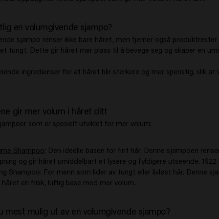
tlig en volumgivende sjampo?
nde sjampo renser ikke bare håret, men fjerner også produktrester 
et tungt. Dette gir håret mer plass til å bevege seg og skaper en um
pleiende ingredienser for at håret blir sterkere og mer spenstig, slik a
e gir mer volum i håret ditt
sjampoer som er spesielt utviklet for mer volum:
lume Shampoo
: Den ideelle basen for fint hår. Denne sjampoen rens
pning og gir håret umiddelbart et lysere og fyldigere utseende. 1922
g Shampoo: For menn som lider av tungt eller livløst hår. Denne sj
 håret en frisk, luftig base med mer volum.
u mest mulig ut av en volumgivende sjampo?