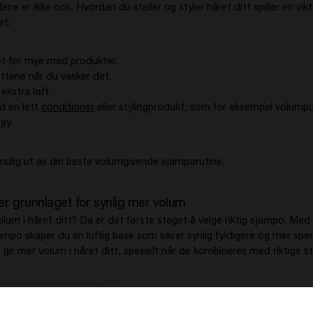
lene er ikke nok. Hvordan du steller og styler håret ditt spiller en vikti
et:
et for mye med produkter.
ttene når du vasker det.
ekstra løft.
 en lett
conditioner
eller stylingprodukt, som for eksempel volump
ray
.
 mulig ut av din beste volumgivende sjamporutine.
er grunnlaget for synlig mer volum
lum i håret ditt? Da er det første steget å velge riktig sjampo. Med
mpo skaper du en luftig base som sikrer synlig fyldigere og mer spen
ir mer volum i håret ditt, spesielt når de kombineres med riktige st