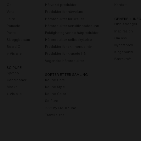
Gel
Hårvekst produkter
Kontakt
Voks
Produkter for hårvolum
Leire
Hårprodukter for krøller
GENERELL INF
Finn salonger
Pomade
Hårprodukter sensitiv hodebunn
Inspirasjon
Paste
Fuktighetsgivende hårprodukter
Om oss
Skjeggbalsam
Hårprodukter solbeskyttelse
Nyhetsbrev
Beard Oil
Produkter for skinnende hår
Klageportal
> Vis alle
Produkter for krusete hår
Bærekraft
Veganske hårprodukter
SO PURE
Sjampo
SORTER ETTER SAMLING
Conditioner
Keune Care
Maske
Keune Style
> Vis alle
Keune Color
So Pure
1922 by J.M. Keune
Travel sizes