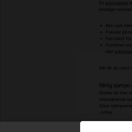
En
god sjampo
a
endelige resultat
Ikke vask hår
Fokuser på rø
Føn håret for 
Kombiner med
eller
volumsp
Slik får du mest
Riktig sjampo 
Ønsker du mer vo
volumgivende sja
Disse sjampoene g
-rutine.