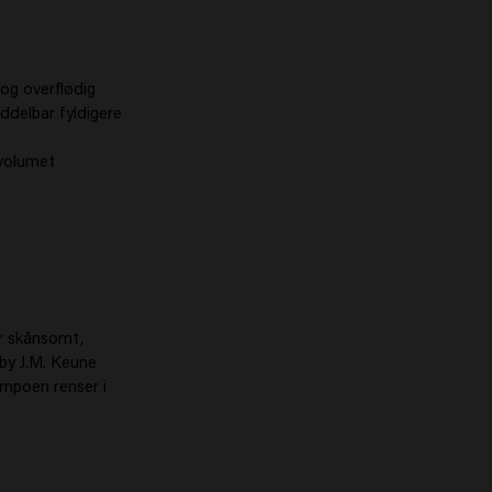
og overflødig
iddelbar fyldigere
t volumet
er skånsomt,
 by J.M. Keune
ampoen renser i