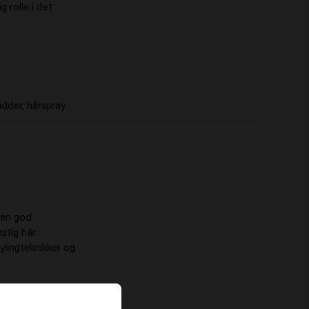
g rolle i det
udder, hårspray
 en god
stig hår.
ylingteknikker og