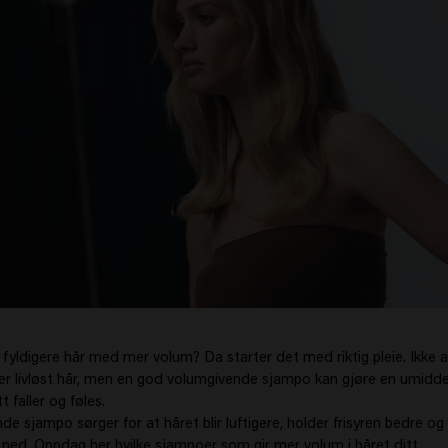
ldigere hår med mer volum? Da starter det med riktig pleie. Ikke a
ller livløst hår, men en god volumgivende sjampo kan gjøre en umiddelb
 faller og føles.
de sjampo sørger for at håret blir luftigere, holder frisyren bedre og
 ned. Oppdag her hvilke sjampoer som gir mer volum i håret ditt.