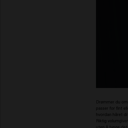
Drømmer du om fy
passer for fint e
hvordan håret ditt
Riktig volumgiven
uten å tynge det