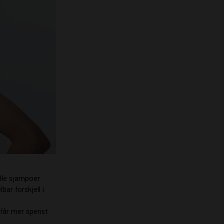
lle sjampoer
ar forskjell i
 får mer spenst