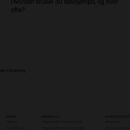
Hvordan bruker du sølvsjampo, og hvor
ofte?
eep-Cleansing
MENN
HÅRBEHOV
KUNDESERVICE
Sjampo
Hårprodukter for farget hår
Angrerett
Conditioner
Hårprodukter for blondt hår
FAQ Kundeservi