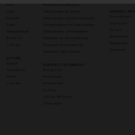
Voks
Produkter for hårvolum
Leire
Hårprodukter for krøller
GENERELL INF
Finn salonger
Pomade
Hårprodukter sensitiv hodebunn
Inspirasjon
Paste
Fuktighetsgivende hårprodukter
Om oss
Skjeggbalsam
Hårprodukter solbeskyttelse
Nyhetsbrev
Beard Oil
Produkter for skinnende hår
Klageportal
> Vis alle
Produkter for krusete hår
Bærekraft
Veganske hårprodukter
SO PURE
Sjampo
SORTER ETTER SAMLING
Conditioner
Keune Care
Maske
Keune Style
> Vis alle
Keune Color
So Pure
1922 by J.M. Keune
Travel sizes