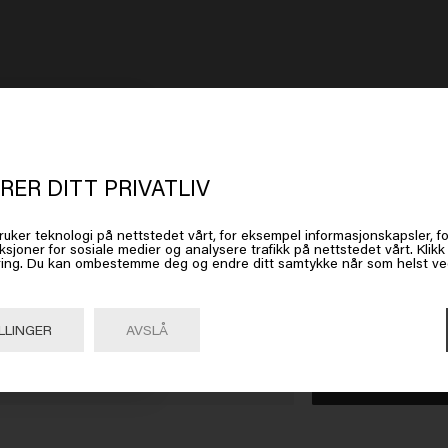
RER DITT PRIVATLIV
t ser ut som om du er i
United Stat
ruker teknologi på nettstedet vårt, for eksempel informasjonskapsler, fo
ksjoner for sosiale medier og analysere trafikk på nettstedet vårt. Klik
 America
ing. Du kan ombestemme deg og endre ditt samtykke når som helst ved 
 på Gå eller velg plasseringen din nedenfor
LLINGER
AVSLÅ
Gå

United States of America 🛒
MENN
HÅRBEHOV
KUNDESERVICE
Sjampo
Hårprodukter for farget hår
Angrerett
Conditioner
Hårprodukter for blondt hår
FAQ Kundeservi
Gel
Hårvekst produkter
Kontakt