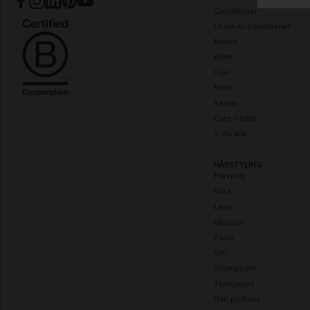
Conditioner
Leave-in Conditioner
Maske
Krem
Olje
Krem
Serum
Care Finder
> Vis alle
HÅRSTYLING
Hårspray
Voks
Leire
Mousse
Paste
Gel
Volympuder
Tørrsjampo
Hair perfume