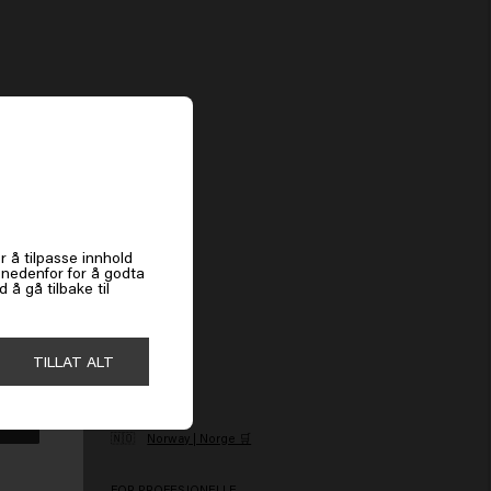
es
r å tilpasse innhold
k nedenfor for å godta
å gå tilbake til
TILLAT ALT
LAND
🇳🇴
Norway | Norge 🛒
ce
FOR PROFESJONELLE