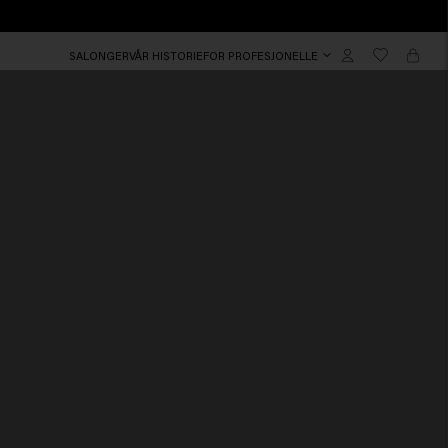
SALONGER
VÅR HISTORIE
FOR PROFESJONELLE