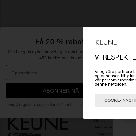
Få 20 % rabatt
Meld deg på nyhetsbrevet og få rabatt når du handler for
VI RESPEKTE
450 kr eller mer. Enjoy!
De
Vi og våre partnere b
og annonser, tilby fun
of
vår personvernerklær
denne nettsiden.
ABONNER NÅ
Klikk
COOKIE-INNSTI
Ved å registrere deg godtar du å motta e-postmarkedsføring.
🇺
HÅRPLEIE
Sjampo
Sølvsjampo
Flassjampo