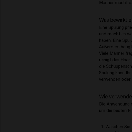
Männer macht das
Was bewirkt e
Eine Spülung pfl
und macht es weic
haben. Eine Spül
Außerdem beugt e
Viele Männer fra
reinigt das Haar
die Schuppenschi
Spülung kann Ihr
verwenden oder I
Wie verwende
Die Anwendung ei
um die besten Er
Waschen Sie 