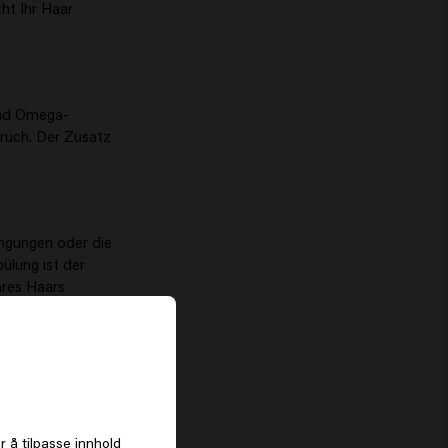
cht Ihr Haar
 und Omega-
bruch. Der Zusatz
ingungen oder die
ülung ist der
hres Haars
 einem Keune
ndern auch
es
r å tilpasse innhold