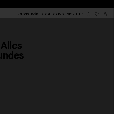
SALONGER
VÅR HISTORIE
FOR PROFESJONELLE
Alles
undes