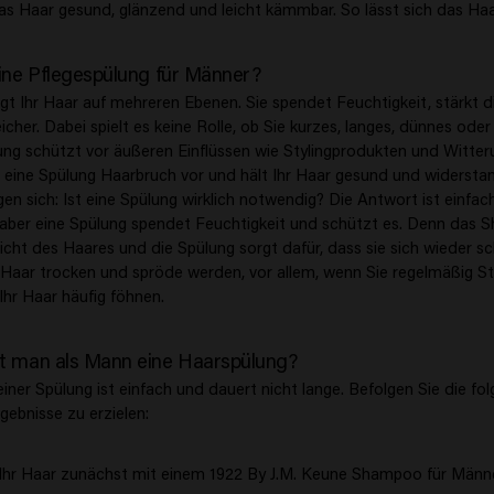
 Haar gesund, glänzend und leicht kämmbar. So lässt sich das Haar 
ine Pflegespülung für Männer?
egt Ihr Haar auf mehreren Ebenen. Sie spendet Feuchtigkeit, stärkt d
her. Dabei spielt es keine Rolle, ob Sie kurzes, langes, dünnes oder
ung schützt vor äußeren Einflüssen wie Stylingprodukten und Witter
ine Spülung Haarbruch vor und hält Ihr Haar gesund und widerstan
gen sich: Ist eine Spülung wirklich notwendig? Die Antwort ist einfa
, aber eine Spülung spendet Feuchtigkeit und schützt es. Denn das
cht des Haares und die Spülung sorgt dafür, dass sie sich wieder sc
 Haar trocken und spröde werden, vor allem, wenn Sie regelmäßig S
hr Haar häufig föhnen.
t man als Mann eine Haarspülung?
ner Spülung ist einfach und dauert nicht lange. Befolgen Sie die fol
gebnisse zu erzielen:
Ihr Haar zunächst mit einem 1922 By J.M. Keune Shampoo für Männer