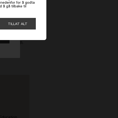
k nedenfor for å godta
chtigen Produkte
å gå tilbake til
Sie das Confident
 zu pflegen.
TILLAT ALT
räftig halten
jeden Haartyp,
undes,
 Education