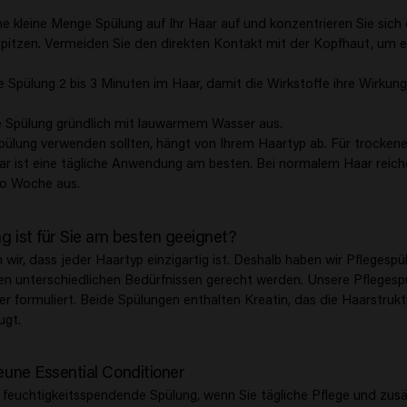
ne kleine Menge Spülung auf Ihr Haar auf und konzentrieren Sie sich 
pitzen. Vermeiden Sie den direkten Kontakt mit der Kopfhaut, um e
e Spülung 2 bis 3 Minuten im Haar, damit die Wirkstoffe ihre Wirkung
ie Spülung gründlich mit lauwarmem Wasser aus.
Spülung verwenden sollten, hängt von Ihrem Haartyp ab. Für trocken
r ist eine tägliche Anwendung am besten. Bei normalem Haar reiche
o Woche aus.
g ist für Sie am besten geeignet?
 wir, dass jeder Haartyp einzigartig ist. Deshalb haben wir Pflegesp
den unterschiedlichen Bedürfnissen gerecht werden. Unsere Pflegesp
er formuliert. Beide Spülungen enthalten Kreatin, das die Haarstrukt
ugt.
eune Essential Conditioner
 feuchtigkeitsspendende Spülung, wenn Sie tägliche Pflege und zusä