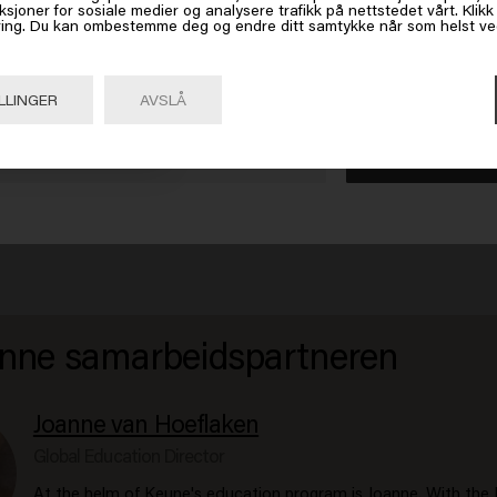
ksjoner for sosiale medier og analysere trafikk på nettstedet vårt. Klik
 America
 Locken und möchten diese optimal pflegen? Dann haben wir die ri
ing. Du kan ombestemme deg og endre ditt samtykke når som helst ved 
at ein spezielles Sortiment für lockiges Haar entwickelt. Verwenden 
ampoo und den Confident Curl Conditioner, um Ihre Locken optimal
 på Gå eller velg plasseringen din nedenfor
LLINGER
AVSLÅ
le Pflegespülung von Keune ist für Männer, die ihr Haar gesund und k
Gå

United States of America 🛒
lich. Mit hochwertigen Formeln bietet Keune die perfekte Pflege für 
e Feuchtigkeitsversorgung, Stärkung und Schutz. Das Ergebnis? Ges
nd glänzendes Haar.
nne samarbeidspartneren
Joanne van Hoeflaken
Global Education Director
At the helm of Keune's education program is Joanne. With the