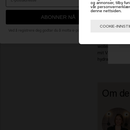
og annonser, tilby fun
of
Sie haben schöne
vår personvernerklær
für Sie. Keune h
denne nettsiden.
Curl Low-Poo Sh
ABONNER NÅ
Klikk
COOKIE-INNSTI
Ved å registrere deg godtar du å motta e-postmarkedsføring.
Fazit
Eine professionel
🇺
wollen, unerläss
mit Vorteilen wi
hydratisiertes u
Om de