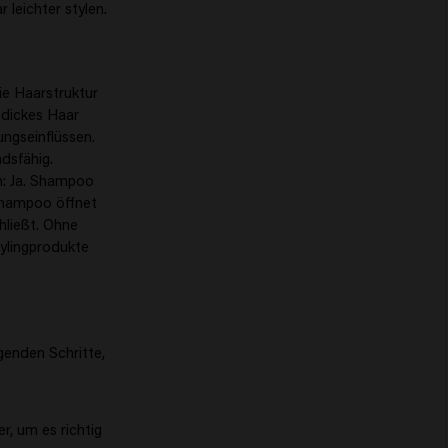
leichter stylen.
ie Haarstruktur
 dickes Haar
ungseinflüssen.
dsfähig.
ch: Ja. Shampoo
 Shampoo öffnet
hließt. Ohne
tylingprodukte
genden Schritte,
, um es richtig