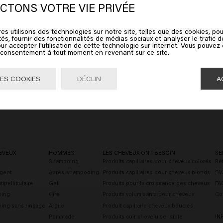
ates of America
CTONS VOTRE VIE PRIVÉE
es utilisons des technologies sur notre site, telles que des cookies, pou
ez sur Aller ou choisissez votre emplacement ci-dessous
tés, fournir des fonctionnalités de médias sociaux et analyser le trafic 
ur accepter l'utilisation de cette technologie sur Internet. Vous pouvez
e consentement à tout moment en revenant sur ce site.
Aller

United States of America 🛒
ES COOKIES
DÉCLIN
A
EVEUX
HOMMES
LES CHEVEUX ONT BESOIN
SE
Shampoing
Produits capillaires pour cheveux colorés
Rét
gent
Après-shampooing
Produits capillaires pour cheveux blonds
FAQ
ipelliculaire
Gel
Produits pour la croissance des cheveux
FA
oing
Cire
Produits volumisants pour cheveux
Co
ing sans rinçage
Argile
Produit capillaire cheveux bouclés
Pommade
Produits cuir chevelu sensible
IN