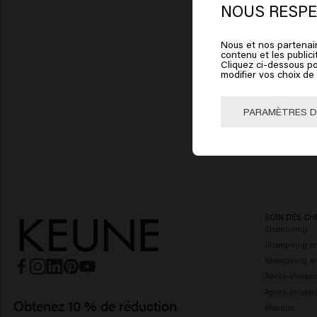
St
NOUS RESPE
Nous et nos partenair
Cliqu
contenu et les publici
Cliquez ci-dessous po
modifier vos choix d
🇺
PARAMÈTRES D
SOIN DES CH
Shampoing
Shampoing ar
Shampoing ant
Après-shamp
Après-shampo
Obtenez 10 % de réduction
Masque