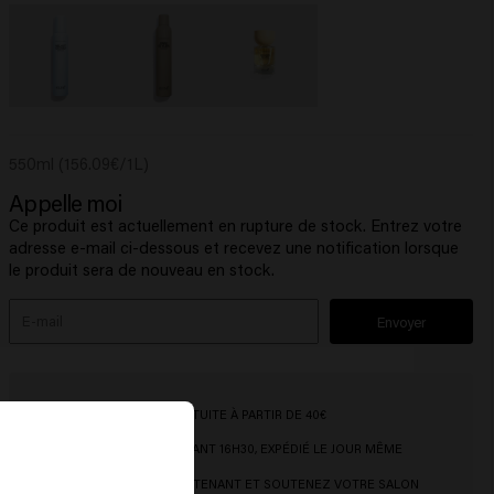
550ml (156.09€/1L)
Appelle moi
Ce produit est actuellement en rupture de stock. Entrez votre
adresse e-mail ci-dessous et recevez une notification lorsque
le produit sera de nouveau en stock.
Envoyer
LIVRAISON GRATUITE À PARTIR DE 40€
COMMANDÉ AVANT 16H30, EXPÉDIÉ LE JOUR MÊME
ACHETEZ MAINTENANT ET SOUTENEZ VOTRE SALON