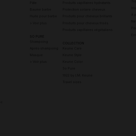
Tr
Pâte
Produits capillaires hydratants
Ins
Baume barbe
Protection solaire cheveux
À 
Huile pour barbe
Produits pour cheveux brillants
Ne
> Voir plus
Produits pour cheveux frisés
Por
Produits capillaires végétaliens
En
SO PURE
Shampoing
COLLECTION
Après-shampoing
Keune Care
Masque
Keune Style
> Voir plus
Keune Color
So Pure
1922 by J.M. Keune
Travel sizes
ec