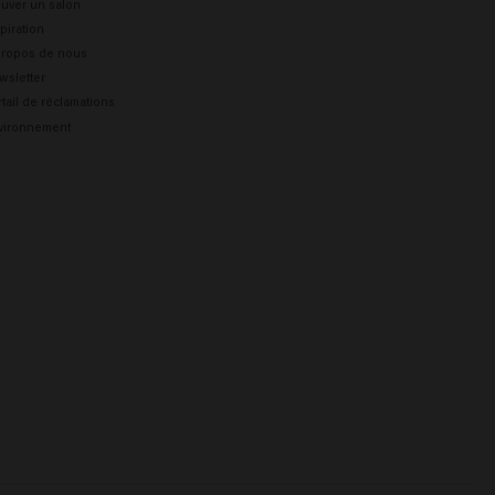
Acetate, Pinene, Tetramethyl Acetyloctahydronaphthalenes, Vanillin.
ouver un salon
piration
propos de nous
wsletter
tail de réclamations
vironnement