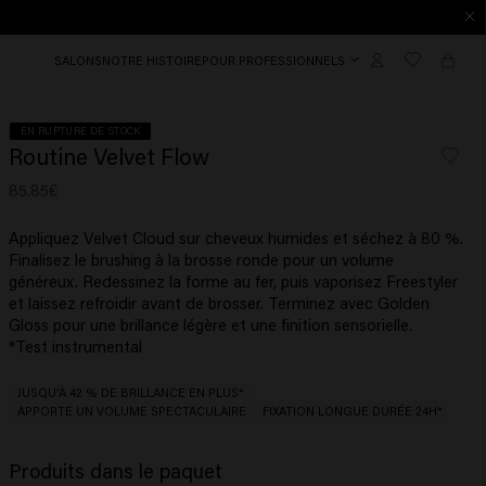
SALONS
NOTRE HISTOIRE
POUR PROFESSIONNELS
EN RUPTURE DE STOCK
Routine Velvet Flow
85.85€
Appliquez Velvet Cloud sur cheveux humides et séchez à 80 %.
Finalisez le brushing à la brosse ronde pour un volume
généreux. Redessinez la forme au fer, puis vaporisez Freestyler
et laissez refroidir avant de brosser. Terminez avec Golden
Gloss pour une brillance légère et une finition sensorielle.
*Test instrumental
JUSQU’À 42 % DE BRILLANCE EN PLUS*
APPORTE UN VOLUME SPECTACULAIRE
FIXATION LONGUE DURÉE 24H*
Produits dans le paquet