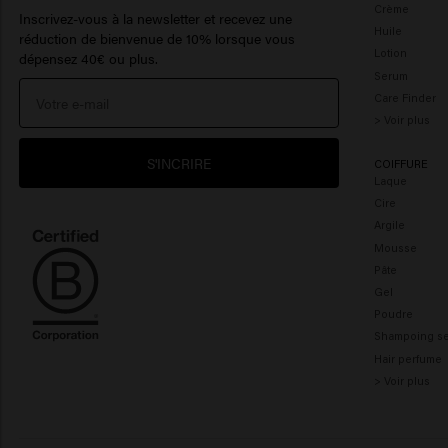
Crème
Inscrivez-vous à la newsletter et recevez une
Huile
réduction de bienvenue de 10% lorsque vous
Lotion
dépensez 40€ ou plus.
Serum
Care Finder
> Voir plus
S'INCRIRE
COIFFURE
Laque
Cire
Argile
Mousse
Pâte
Gel
Poudre
Shampoing s
Hair perfume
> Voir plus