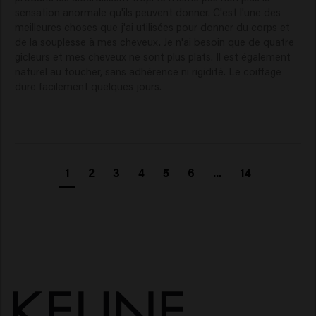
sensation anormale qu'ils peuvent donner. C'est l'une des 
meilleures choses que j'ai utilisées pour donner du corps et 
de la souplesse à mes cheveux. Je n'ai besoin que de quatre 
gicleurs et mes cheveux ne sont plus plats. Il est également 
naturel au toucher, sans adhérence ni rigidité. Le coiffage 
dure facilement quelques jours.
1
2
3
4
5
6
...
14