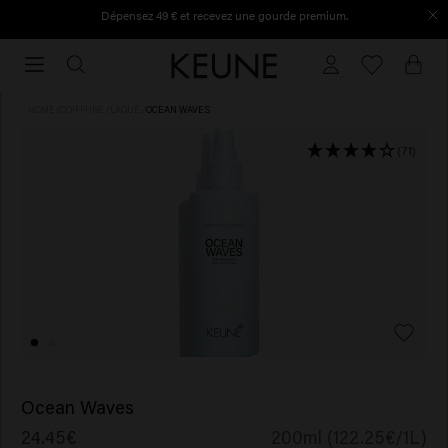
Dépensez 49 € et recevez une gourde premium.
Commandé avant 16h30, expédié le jour même.
Commandé
avant
16h30,
HOME
/
COIFFURE
/
LAQUE
/
OCEAN WAVES
expédié
le
(71)
jour
même.
Ocean Waves
24.45€
200ml (122.25€/1L)