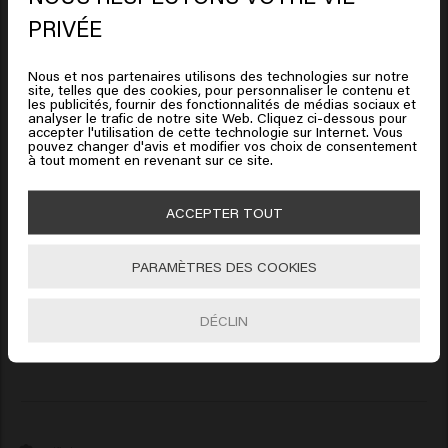
Mariia
Il semble que vous soyez en
PRIVÉE
United States of America
Nous et nos partenaires utilisons des technologies sur notre
Super
site, telles que des cookies, pour personnaliser le contenu et
Cliquez sur Aller ou choisissez votre emplacement ci-
les publicités, fournir des fonctionnalités de médias sociaux et
analyser le trafic de notre site Web. Cliquez ci-dessous pour
dessous
accepter l'utilisation de cette technologie sur Internet. Vous
pouvez changer d'avis et modifier vos choix de consentement
à tout moment en revenant sur ce site.
🇺🇸
United States of America 🛒
Verified Customer
ACCEPTER TOUT
H
Aller
PARAMÈTRES DES COOKIES
Ce produit m'aide vraiment à obtenir et à conserver un 
modèle dans mes cheveux très fins. Très satisfaite. 
DÉCLIN