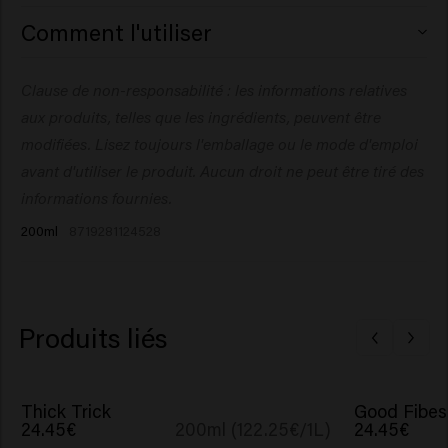
Aqua (Water), Magnesium Sulfate, PEG-40
Comment l'utiliser
Hydrogenated Castor Oil, Dipropylene Glycol,
Phenoxyethanol, Citric Acid, PVP, Parfum (Fragrance),
Pulvérisez sur cheveux secs ou humides, puis faites un
Clause de non-responsabilité : les informations relatives
Arginine, Glucose, Maris Sal (Sea Salt), Panthenol,
brushing en donnant beaucoup de volume. Superposez
Ethylhexylglycerin, Hydrolyzed Pea Protein, Hydrolyzed
aux produits, telles que les ingrédients, peuvent être
le produit pour un volume et une tenue personnalisés.
Vegetable Protein, Potassium Sorbate, Sodium
modifiées. Lisez toujours l'emballage ou le mode d'emploi
Benzoate, Amyl Salicylate.
avant d'utiliser le produit. Aucun droit ne peut être tiré des
informations fournies.
200ml
8719281124528
Produits liés
Thick Trick
Good Fibes
24.45€
200ml (122.25€/1L)
24.45€