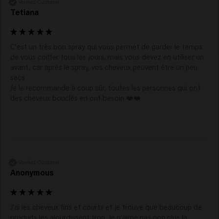
Verified Customer
Tetiana
C'est un très bon spray qui vous permet de garder le temps 
de vous coiffer tous les jours, mais vous devez en utiliser un 
avant, car après le spray, vos cheveux peuvent être un peu 
secs

Je le recommande à coup sûr, toutes les personnes qui ont 
des cheveux bouclés en ont besoin ❤️❤️
Verified Customer
Anonymous
J'ai les cheveux fins et courts et je trouve que beaucoup de 
produits les alourdissent trop. Je n'aime pas non plus la 