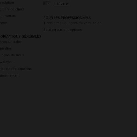
ractation
🇫🇷
France 🛒
 Service client
Q Produits
POUR LES PROFESSIONNELS
ntact
Tirez le meilleur parti de votre salon
Soutien aux entreprises
FORMATIONS GÉNÉRALES
ouver un salon
piration
propos de nous
wsletter
tail de réclamations
vironnement