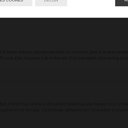
Je le laisse ensuite reposer pendant un moment, puis je le lave penda
 Si vous êtes toujours à la recherche d'un bon après-shampoing pou
produit, il rend mes cheveux décolorés beaucoup plus beaux et a cert
oucher et ne fuit pas. J'achèterais certainement ce produit à nouve