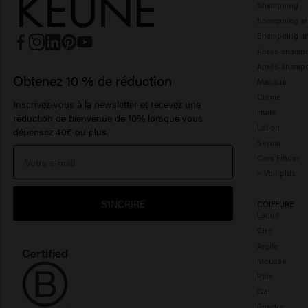
Shampoing
Shampoing ar
Shampoing ant
Après-shamp
Après-shampo
Obtenez 10 % de réduction
Masque
Crème
Inscrivez-vous à la newsletter et recevez une
Huile
réduction de bienvenue de 10% lorsque vous
Lotion
dépensez 40€ ou plus.
Serum
Care Finder
> Voir plus
S'INCRIRE
COIFFURE
Laque
Cire
Argile
Mousse
Pâte
Gel
Poudre