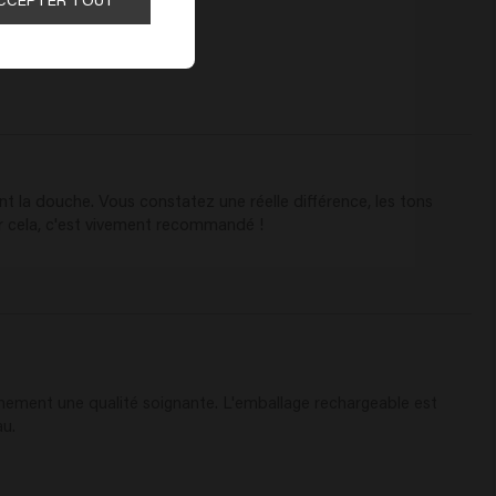
nt la douche. Vous constatez une réelle différence, les tons 
r cela, c'est vivement recommandé !
ainement une qualité soignante. L'emballage rechargeable est 
au.