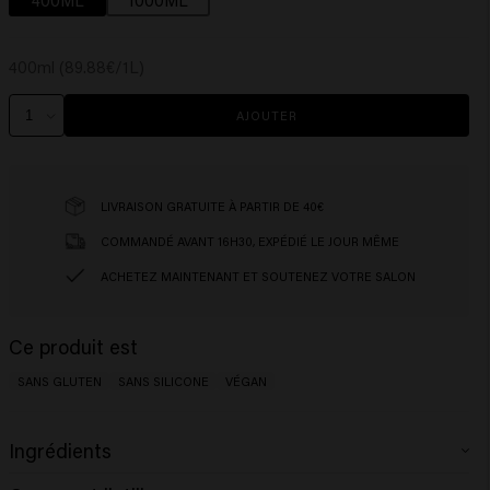
400ml (89.88€/1L)
AJOUTER
LIVRAISON GRATUITE À PARTIR DE 40€
COMMANDÉ AVANT 16H30, EXPÉDIÉ LE JOUR MÊME
ACHETEZ MAINTENANT ET SOUTENEZ VOTRE SALON
Ce produit est
SANS GLUTEN
SANS SILICONE
VÉGAN
Ingrédients
Aqua (Water), Cetearyl Alcohol, Glycerin, Cetrimonium Chloride,