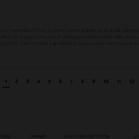
l est assemblé et livré, je pense qu'une grande partie a été utilisée po
lle et la couleur sont jolies et s'intègrent parfaitement dans votre sa
 préféré. Cela m'a aidé à améliorer la couleur, mais mes cheveux étai
1
2
3
4
5
6
7
8
9
10
11
12
EVEUX
HOMMES
LES CHEVEUX ONT BESOIN
SE