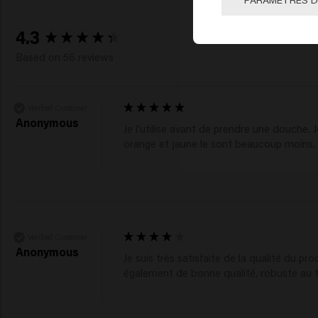
New content loaded
4.3
Based on 56 reviews
Verified Customer
Anonymous
Je l'utilise avant de prendre une douche. 
orange et jaune le sont beaucoup moins.
Verified Customer
Anonymous
Je suis très satisfaite de la qualité du 
également de bonne qualité, robuste au t