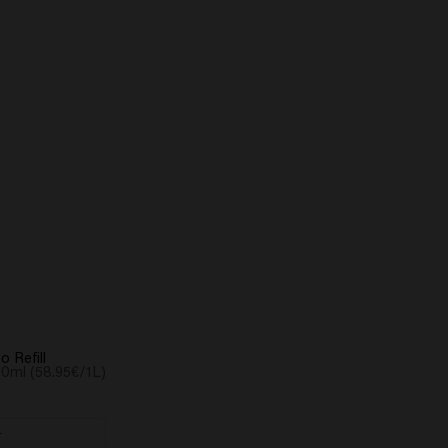
 Refill
0ml (58.95€/1L)
r