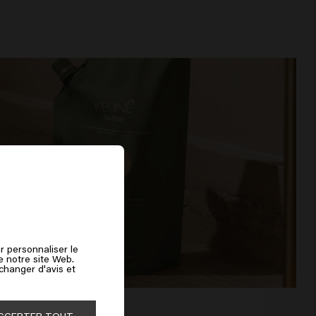
r personnaliser le
de notre site Web.
 changer d'avis et
CCEPTER TOUT