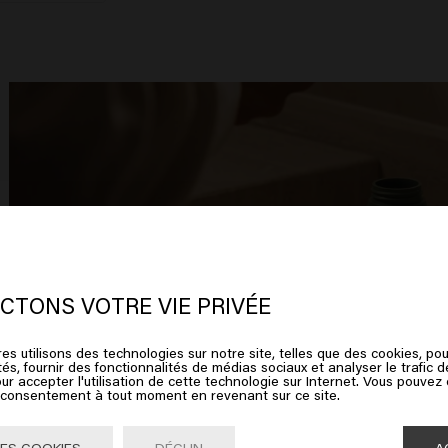
 semble que vous soyez en
United
ates of America
CTONS VOTRE VIE PRIVÉE
e
t
es utilisons des technologies sur notre site, telles que des cookies, pou
ez sur Aller ou choisissez votre emplacement ci-dessous
tés, fournir des fonctionnalités de médias sociaux et analyser le trafic 
ur accepter l'utilisation de cette technologie sur Internet. Vous pouvez
e consentement à tout moment en revenant sur ce site.
Aller

United States of America 🛒
ES COOKIES
DÉCLIN
A