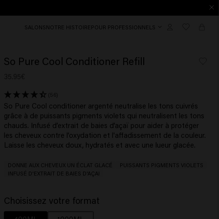
SALONS
NOTRE HISTOIRE
POUR PROFESSIONNELS
So Pure Cool Conditioner Refill
35.95€
(56)
So Pure Cool conditioner argenté neutralise les tons cuivrés
grâce à de puissants pigments violets qui neutralisent les tons
chauds. Infusé d’extrait de baies d’açaï pour aider à protéger
les cheveux contre l’oxydation et l'affadissement de la couleur.
Laisse les cheveux doux, hydratés et avec une lueur glacée.
DONNE AUX CHEVEUX UN ÉCLAT GLACÉ
PUISSANTS PIGMENTS VIOLETS
INFUSÉ D'EXTRAIT DE BAIES D'AÇAI
Choisissez votre format
400ML
1000ML