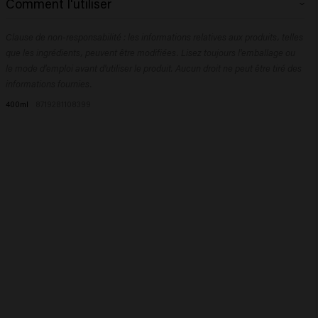
Comment l'utiliser
Behentrimonium Chloride, Betaine, Butyrospermum Parkii (Shea) Butter,
Polyquaternium-37, Parfum (Fragrance), Propylene Glycol
Appliquez sur cheveux fraîchement lavés et essorés. Laissez poser 1 à 3
Dicaprylate/Dicaprate, Sodium Benzoate, Lactic Acid, Isopropyl Alcohol,
Clause de non-responsabilité : les informations relatives aux produits, telles
minutes pour laisser les pigments faire leur travail. Rincez abondamment.
Hydroxypropyl Starch Phosphate, Tocopheryl Acetate, Euterpe Oleracea
que les ingrédients, peuvent être modifiées. Lisez toujours l'emballage ou
Fruit Extract, PPG-1 Trideceth-6, Acid Violet 43, Isopropyl Myristate,
le mode d'emploi avant d'utiliser le produit. Aucun droit ne peut être tiré des
Maltodextrin, Hydroxycitronellal, Limonene, Linalool.
informations fournies.
400ml
8719281108399