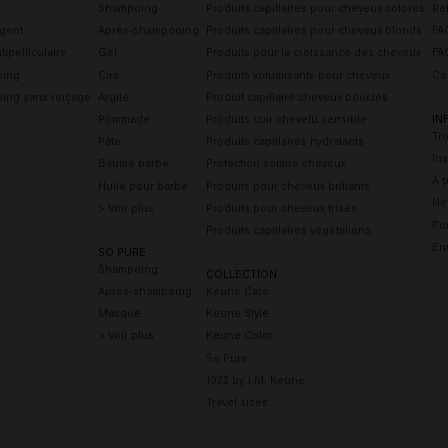
Shampoing
Produits capillaires pour cheveux colorés
Rét
gent
Après-shampooing
Produits capillaires pour cheveux blonds
FAQ
ipelliculaire
Gel
Produits pour la croissance des cheveux
FA
oing
Cire
Produits volumisants pour cheveux
Co
ing sans rinçage
Argile
Produit capillaire cheveux bouclés
Pommade
Produits cuir chevelu sensible
IN
Tr
Pâte
Produits capillaires hydratants
Ins
Baume barbe
Protection solaire cheveux
À 
Huile pour barbe
Produits pour cheveux brillants
Ne
> Voir plus
Produits pour cheveux frisés
Por
Produits capillaires végétaliens
En
SO PURE
Shampoing
COLLECTION
Après-shampoing
Keune Care
Masque
Keune Style
> Voir plus
Keune Color
So Pure
1922 by J.M. Keune
Travel sizes